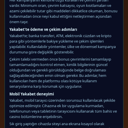
Her kampanyanın kendine özgü kuralları ve çevrim şartları
vardır. Minimum oran, çevrim katsayısı, oyun kısıtlamaları ve
azami çekilebilir tutar gibi maddeleri dikkatlice okuman, bonusu
kullanmadan önce neyi kabul ettiğini netleştirmen açısından
önem taşır.
Yakabet’te ödeme ve çekim adımları
Yakabet’te; banka transferi, ATM, elektronik cüzdan ve kripto
para gibi yöntemlerle bakiye yükleme ve çekim işlemleri
yapılabilir. Kullanılabilir yöntemler, ülke ve dönemsel kampanya
durumuna göre değişiklik gösterebilir.
Çekim talebi vermeden önce bonus çevrimlerini tamamlayıp
tamamlamadığını kontrol etmen, kimlik bilgilerinin güncel
olduğundan ve gerekli görüldüğünde belge doğrulaması
sağlayabileceğinden emin olman gerekir. Bu adımlar, hem
kullanıcıları hem de platformu olası kötüye kullanım
senaryolarına karşı korumak için uygulanır.
Mobil Yakabet deneyimi
Yakabet, mobil tarayıcı üzerinden sorunsuz kullanılacak şekilde
optimize edilmiştir. Cihazına ek bir uygulama kurmadan,
telefonunun veya tabletinin tarayıcısını kullanarak tüm bahis ve
casino bölümlerine erişebilirsin.
Sık giriş yaptığın cihazda siteyi ana ekrana kısayol olarak