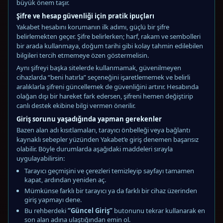
büyük önem taşır.
Şifre ve hesap güvenliği için pratik ipuçları
Yakabet hesabını korumanın ilk adımı, güçlü bir şifre
belirlemekten geçer. Şifre belirlerken; harf, rakam ve sembolleri
bir arada kullanmaya, doğum tarihi gibi kolay tahmin edilebilen
bilgileri tercih etmemeye özen göstermelisin.
Aynı şifreyi başka sitelerde kullanmamak, güvenilmeyen
cihazlarda “beni hatırla” seçeneğini işaretlememek ve belirli
aralıklarla şifreni güncellemek de güvenliğini artırır. Hesabında
olağan dışı bir hareket fark edersen, şifreni hemen değiştirip
canlı destek ekibine bilgi vermen önerilir.
Giriş sorunu yaşadığında yapman gerekenler
Bazen alan adı kısıtlamaları, tarayıcı önbelleği veya bağlantı
kaynaklı sebepler yüzünden Yakabet’e giriş denemen başarısız
olabilir. Böyle durumlarda aşağıdaki maddeleri sırayla
uygulayabilirsin:
Tarayıcı geçmişini ve çerezleri temizleyip sayfayı tamamen
kapat, ardından yeniden aç.
Mümkünse farklı bir tarayıcı ya da farklı bir cihaz üzerinden
giriş yapmayı dene.
Bu rehberdeki
“Güncel Giriş”
butonunu tekrar kullanarak en
son alan adına ulaştığından emin ol.