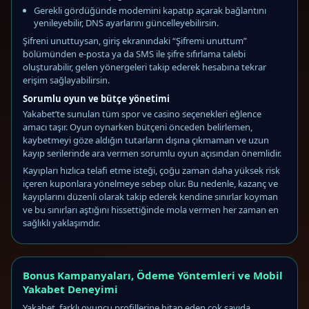
Gerekli gördüğünde modemini kapatıp açarak bağlantını
yenileyebilir, DNS ayarlarını güncelleyebilirsin.
Şifreni unuttuysan, giriş ekranındaki “Şifremi unuttum”
bölümünden e-posta ya da SMS ile şifre sıfırlama talebi
oluşturabilir, gelen yönergeleri takip ederek hesabına tekrar
erişim sağlayabilirsin.
Sorumlu oyun ve bütçe yönetimi
Yakabet’te sunulan tüm spor ve casino seçenekleri eğlence
amacı taşır. Oyun oynarken bütçeni önceden belirlemen,
kaybetmeyi göze aldığın tutarların dışına çıkmaman ve uzun
kayıp serilerinde ara vermen sorumlu oyun açısından önemlidir.
Kayıpları hızlıca telafi etme isteği, çoğu zaman daha yüksek risk
içeren kuponlara yönelmeye sebep olur. Bu nedenle, kazanç ve
kayıplarını düzenli olarak takip ederek kendine sınırlar koyman
ve bu sınırları aştığını hissettiğinde mola vermen her zaman en
sağlıklı yaklaşımdır.
Bonus Kampanyaları, Ödeme Yöntemleri ve Mobil
Yakabet Deneyimi
Yakabet, farklı oyuncu profillerine hitap eden çok sayıda