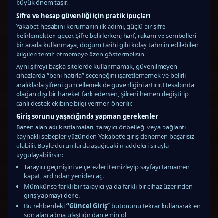
büyük önem taşır.
Şifre ve hesap güvenliği için pratik ipuçları
Yakabet hesabını korumanın ilk adımı, güçlü bir şifre
belirlemekten geçer. Şifre belirlerken; harf, rakam ve sembolleri
bir arada kullanmaya, doğum tarihi gibi kolay tahmin edilebilen
bilgileri tercih etmemeye özen göstermelisin.
Aynı şifreyi başka sitelerde kullanmamak, güvenilmeyen
cihazlarda “beni hatırla” seçeneğini işaretlememek ve belirli
aralıklarla şifreni güncellemek de güvenliğini artırır. Hesabında
olağan dışı bir hareket fark edersen, şifreni hemen değiştirip
canlı destek ekibine bilgi vermen önerilir.
Giriş sorunu yaşadığında yapman gerekenler
Bazen alan adı kısıtlamaları, tarayıcı önbelleği veya bağlantı
kaynaklı sebepler yüzünden Yakabet’e giriş denemen başarısız
olabilir. Böyle durumlarda aşağıdaki maddeleri sırayla
uygulayabilirsin:
Tarayıcı geçmişini ve çerezleri temizleyip sayfayı tamamen
kapat, ardından yeniden aç.
Mümkünse farklı bir tarayıcı ya da farklı bir cihaz üzerinden
giriş yapmayı dene.
Bu rehberdeki
“Güncel Giriş”
butonunu tekrar kullanarak en
son alan adına ulaştığından emin ol.