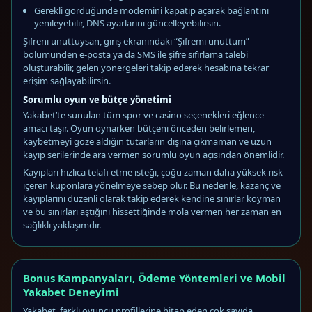
Gerekli gördüğünde modemini kapatıp açarak bağlantını
yenileyebilir, DNS ayarlarını güncelleyebilirsin.
Şifreni unuttuysan, giriş ekranındaki “Şifremi unuttum”
bölümünden e-posta ya da SMS ile şifre sıfırlama talebi
oluşturabilir, gelen yönergeleri takip ederek hesabına tekrar
erişim sağlayabilirsin.
Sorumlu oyun ve bütçe yönetimi
Yakabet’te sunulan tüm spor ve casino seçenekleri eğlence
amacı taşır. Oyun oynarken bütçeni önceden belirlemen,
kaybetmeyi göze aldığın tutarların dışına çıkmaman ve uzun
kayıp serilerinde ara vermen sorumlu oyun açısından önemlidir.
Kayıpları hızlıca telafi etme isteği, çoğu zaman daha yüksek risk
içeren kuponlara yönelmeye sebep olur. Bu nedenle, kazanç ve
kayıplarını düzenli olarak takip ederek kendine sınırlar koyman
ve bu sınırları aştığını hissettiğinde mola vermen her zaman en
sağlıklı yaklaşımdır.
Bonus Kampanyaları, Ödeme Yöntemleri ve Mobil
Yakabet Deneyimi
Yakabet, farklı oyuncu profillerine hitap eden çok sayıda