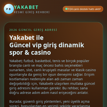
YAKABET
PB
7/24 canlı destek hattı aktif
RESMİ GİRİŞ REHBERİ
2026 GÜNCEL GİRİŞ ADRESİ
Yakabet
ile
Güncel vip giriş dinamik
spor & casino
Yakabet; futbol, basketbol, tenis ve birçok popüler
branşta canlı ve maç öncesi bahis seçenekleri
sunarken, slot, canlı krupiyeli masalar ve klasik casino
oyunlarıyla da geniş bir oyun deneyimi sağlar. Erişim
kısıtlamaları nedeniyle alan adı zaman zaman
değişebildiği için, Yakabet’e ulaşırken mutlaka güncel
giriş adresini kullanman gerekir. Bu rehber, sana
doğru adrese adım adım nasıl erişeceğini anlatır.
Burada; güvenli giriş yöntemleri, yeni üyelik açma
süreci, bonuslardan en verimli şekilde yararlanma