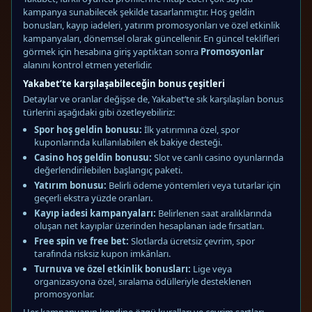
kampanya sunabilecek şekilde tasarlanmıştır. Hoş geldin
bonusları, kayıp iadeleri, yatırım promosyonları ve özel etkinlik
kampanyaları, dönemsel olarak güncellenir. En güncel teklifleri
görmek için hesabına giriş yaptıktan sonra
Promosyonlar
alanını kontrol etmen yeterlidir.
Yakabet’te karşılaşabileceğin bonus çeşitleri
Detaylar ve oranlar değişse de, Yakabet’te sık karşılaşılan bonus
türlerini aşağıdaki gibi özetleyebiliriz:
Spor hoş geldin bonusu:
İlk yatırımına özel, spor
kuponlarında kullanılabilen ek bakiye desteği.
Casino hoş geldin bonusu:
Slot ve canlı casino oyunlarında
değerlendirilebilen başlangıç paketi.
Yatırım bonusu:
Belirli ödeme yöntemleri veya tutarlar için
geçerli ekstra yüzde oranları.
Kayıp iadesi kampanyaları:
Belirlenen saat aralıklarında
oluşan net kayıplar üzerinden hesaplanan iade fırsatları.
Free spin ve free bet:
Slotlarda ücretsiz çevrim, spor
tarafında risksiz kupon imkânları.
Turnuva ve özel etkinlik bonusları:
Lige veya
organizasyona özel, sıralama ödülleriyle desteklenen
promosyonlar.