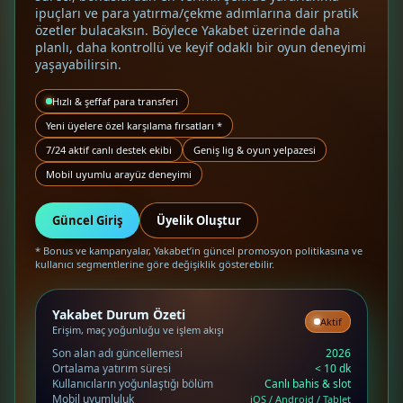
ipuçları ve para yatırma/çekme adımlarına dair pratik
özetler bulacaksın. Böylece Yakabet üzerinde daha
planlı, daha kontrollü ve keyif odaklı bir oyun deneyimi
yaşayabilirsin.
Hızlı & şeffaf para transferi
Yeni üyelere özel karşılama fırsatları *
7/24 aktif canlı destek ekibi
Geniş lig & oyun yelpazesi
Mobil uyumlu arayüz deneyimi
Güncel Giriş
Üyelik Oluştur
* Bonus ve kampanyalar, Yakabet’in güncel promosyon politikasına ve
kullanıcı segmentlerine göre değişiklik gösterebilir.
Yakabet Durum Özeti
Aktif
Erişim, maç yoğunluğu ve işlem akışı
Son alan adı güncellemesi
2026
Ortalama yatırım süresi
< 10 dk
Kullanıcıların yoğunlaştığı bölüm
Canlı bahis & slot
Mobil uyumluluk
iOS / Android / Tablet