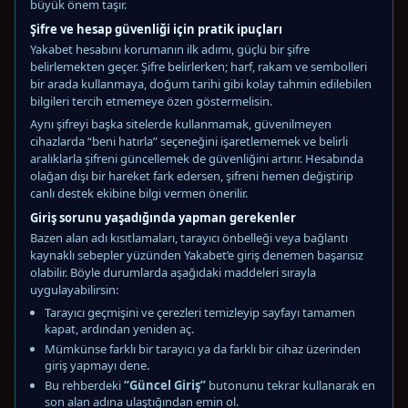
büyük önem taşır.
Şifre ve hesap güvenliği için pratik ipuçları
Yakabet hesabını korumanın ilk adımı, güçlü bir şifre
belirlemekten geçer. Şifre belirlerken; harf, rakam ve sembolleri
bir arada kullanmaya, doğum tarihi gibi kolay tahmin edilebilen
bilgileri tercih etmemeye özen göstermelisin.
Aynı şifreyi başka sitelerde kullanmamak, güvenilmeyen
cihazlarda “beni hatırla” seçeneğini işaretlememek ve belirli
aralıklarla şifreni güncellemek de güvenliğini artırır. Hesabında
olağan dışı bir hareket fark edersen, şifreni hemen değiştirip
canlı destek ekibine bilgi vermen önerilir.
Giriş sorunu yaşadığında yapman gerekenler
Bazen alan adı kısıtlamaları, tarayıcı önbelleği veya bağlantı
kaynaklı sebepler yüzünden Yakabet’e giriş denemen başarısız
olabilir. Böyle durumlarda aşağıdaki maddeleri sırayla
uygulayabilirsin:
Tarayıcı geçmişini ve çerezleri temizleyip sayfayı tamamen
kapat, ardından yeniden aç.
Mümkünse farklı bir tarayıcı ya da farklı bir cihaz üzerinden
giriş yapmayı dene.
Bu rehberdeki
“Güncel Giriş”
butonunu tekrar kullanarak en
son alan adına ulaştığından emin ol.