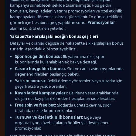
kampanya sunabilecek şekilde tasarlanmıştır. Hoş geldin
bonusları, kayıp iadeleri, yatırım promosyonları ve özel etkinlik
kampanyaları, dönemsel olarak güncellenir. En güncel teklifleri
görmek için hesabına giriş yaptıktan sonra
Promosyonlar
alanını kontrol etmen yeterlidir.
Yakabet’te karşılaşabileceğin bonus çeşitleri
Detaylar ve oranlar değişse de, Yakabet’te sık karşılaşılan bonus
türlerini aşağıdaki gibi özetleyebiliriz:
Spor hoş geldin bonusu:
İlk yatırımına özel, spor
kuponlarında kullanılabilen ek bakiye desteği.
Casino hoş geldin bonusu:
Slot ve canlı casino oyunlarında
değerlendirilebilen başlangıç paketi.
Yatırım bonusu:
Belirli ödeme yöntemleri veya tutarlar için
geçerli ekstra yüzde oranları.
Kayıp iadesi kampanyaları:
Belirlenen saat aralıklarında
oluşan net kayıplar üzerinden hesaplanan iade fırsatları.
Free spin ve free bet:
Slotlarda ücretsiz çevrim, spor
tarafında risksiz kupon imkânları.
Turnuva ve özel etkinlik bonusları:
Lige veya
organizasyona özel, sıralama ödülleriyle desteklenen
promosyonlar.