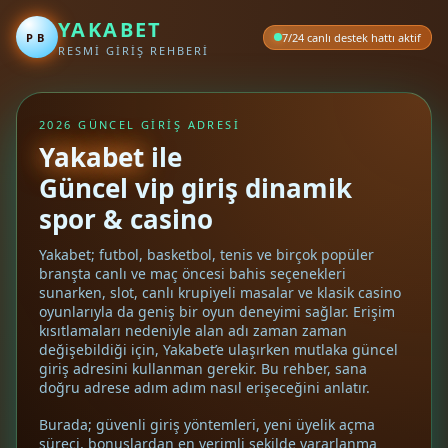
YAKABET
PB
7/24 canlı destek hattı aktif
RESMİ GİRİŞ REHBERİ
2026 GÜNCEL GİRİŞ ADRESİ
Yakabet
ile
Güncel vip giriş dinamik
spor & casino
Yakabet; futbol, basketbol, tenis ve birçok popüler
branşta canlı ve maç öncesi bahis seçenekleri
sunarken, slot, canlı krupiyeli masalar ve klasik casino
oyunlarıyla da geniş bir oyun deneyimi sağlar. Erişim
kısıtlamaları nedeniyle alan adı zaman zaman
değişebildiği için, Yakabet’e ulaşırken mutlaka güncel
giriş adresini kullanman gerekir. Bu rehber, sana
doğru adrese adım adım nasıl erişeceğini anlatır.
Burada; güvenli giriş yöntemleri, yeni üyelik açma
süreci, bonuslardan en verimli şekilde yararlanma