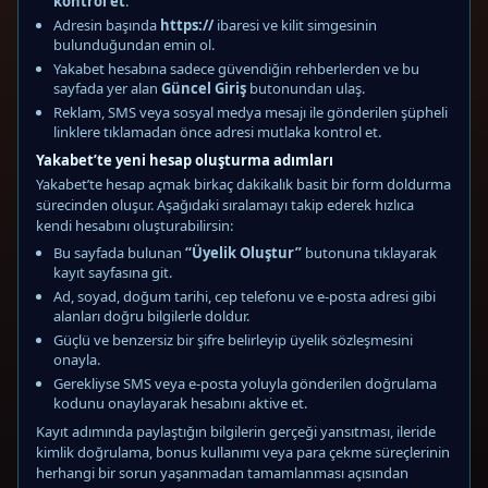
kontrol et
.
Adresin başında
https://
ibaresi ve kilit simgesinin
bulunduğundan emin ol.
Yakabet hesabına sadece güvendiğin rehberlerden ve bu
sayfada yer alan
Güncel Giriş
butonundan ulaş.
Reklam, SMS veya sosyal medya mesajı ile gönderilen şüpheli
linklere tıklamadan önce adresi mutlaka kontrol et.
Yakabet’te yeni hesap oluşturma adımları
Yakabet’te hesap açmak birkaç dakikalık basit bir form doldurma
sürecinden oluşur. Aşağıdaki sıralamayı takip ederek hızlıca
kendi hesabını oluşturabilirsin:
Bu sayfada bulunan
“Üyelik Oluştur”
butonuna tıklayarak
kayıt sayfasına git.
Ad, soyad, doğum tarihi, cep telefonu ve e-posta adresi gibi
alanları doğru bilgilerle doldur.
Güçlü ve benzersiz bir şifre belirleyip üyelik sözleşmesini
onayla.
Gerekliyse SMS veya e-posta yoluyla gönderilen doğrulama
kodunu onaylayarak hesabını aktive et.
Kayıt adımında paylaştığın bilgilerin gerçeği yansıtması, ileride
kimlik doğrulama, bonus kullanımı veya para çekme süreçlerinin
herhangi bir sorun yaşanmadan tamamlanması açısından