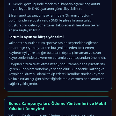
Gerekli gördüğünde modemini kapatıp açarak bağlantını
yenileyebilir, DNS ayarlarını güncelleyebilirsin.
Şifreni unuttuysan, giriş ekranındaki “Şifremi unuttum”
bölümünden e-posta ya da SMS ile şifre sıfırlama talebi
oluşturabilir, gelen yönergeleri takip ederek hesabına tekrar
erişim sağlayabilirsin.
Sorumlu oyun ve bütçe yönetimi
Yakabet’te sunulan tüm spor ve casino seçenekleri eğlence
amacı taşır. Oyun oynarken bütçeni önceden belirlemen,
kaybetmeyi göze aldığın tutarların dışına çıkmaman ve uzun
kayıp serilerinde ara vermen sorumlu oyun açısından önemlidir.
Kayıpları hızlıca telafi etme isteği, çoğu zaman daha yüksek risk
içeren kuponlara yönelmeye sebep olur. Bu nedenle, kazanç ve
kayıplarını düzenli olarak takip ederek kendine sınırlar koyman
ve bu sınırları aştığını hissettiğinde mola vermen her zaman en
sağlıklı yaklaşımdır.
Bonus Kampanyaları, Ödeme Yöntemleri ve Mobil
Yakabet Deneyimi
Yakabet, farklı oyuncu profillerine hitap eden çok sayıda