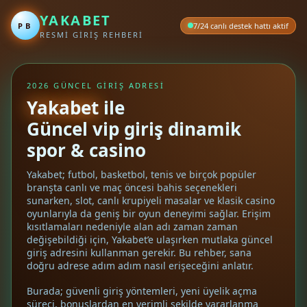
YAKABET
PB
7/24 canlı destek hattı aktif
RESMİ GİRİŞ REHBERİ
2026 GÜNCEL GİRİŞ ADRESİ
Yakabet
ile
Güncel vip giriş dinamik
spor & casino
Yakabet; futbol, basketbol, tenis ve birçok popüler
branşta canlı ve maç öncesi bahis seçenekleri
sunarken, slot, canlı krupiyeli masalar ve klasik casino
oyunlarıyla da geniş bir oyun deneyimi sağlar. Erişim
kısıtlamaları nedeniyle alan adı zaman zaman
değişebildiği için, Yakabet’e ulaşırken mutlaka güncel
giriş adresini kullanman gerekir. Bu rehber, sana
doğru adrese adım adım nasıl erişeceğini anlatır.
Burada; güvenli giriş yöntemleri, yeni üyelik açma
süreci, bonuslardan en verimli şekilde yararlanma