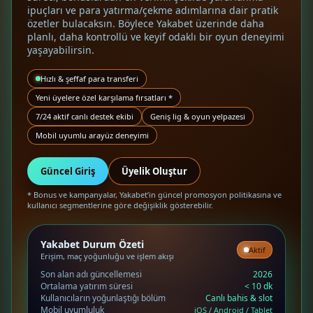
ipuçları ve para yatırma/çekme adımlarına dair pratik
özetler bulacaksın. Böylece Yakabet üzerinde daha
planlı, daha kontrollü ve keyif odaklı bir oyun deneyimi
yaşayabilirsin.
Hızlı & şeffaf para transferi
Yeni üyelere özel karşılama fırsatları *
7/24 aktif canlı destek ekibi
Geniş lig & oyun yelpazesi
Mobil uyumlu arayüz deneyimi
Güncel Giriş
Üyelik Oluştur
* Bonus ve kampanyalar, Yakabet’in güncel promosyon politikasına ve
kullanıcı segmentlerine göre değişiklik gösterebilir.
Yakabet Durum Özeti
Aktif
Erişim, maç yoğunluğu ve işlem akışı
Son alan adı güncellemesi
2026
Ortalama yatırım süresi
< 10 dk
Kullanıcıların yoğunlaştığı bölüm
Canlı bahis & slot
Mobil uyumluluk
iOS / Android / Tablet