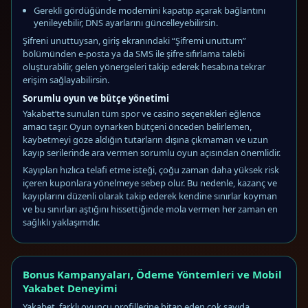
Gerekli gördüğünde modemini kapatıp açarak bağlantını
yenileyebilir, DNS ayarlarını güncelleyebilirsin.
Şifreni unuttuysan, giriş ekranındaki “Şifremi unuttum”
bölümünden e-posta ya da SMS ile şifre sıfırlama talebi
oluşturabilir, gelen yönergeleri takip ederek hesabına tekrar
erişim sağlayabilirsin.
Sorumlu oyun ve bütçe yönetimi
Yakabet’te sunulan tüm spor ve casino seçenekleri eğlence
amacı taşır. Oyun oynarken bütçeni önceden belirlemen,
kaybetmeyi göze aldığın tutarların dışına çıkmaman ve uzun
kayıp serilerinde ara vermen sorumlu oyun açısından önemlidir.
Kayıpları hızlıca telafi etme isteği, çoğu zaman daha yüksek risk
içeren kuponlara yönelmeye sebep olur. Bu nedenle, kazanç ve
kayıplarını düzenli olarak takip ederek kendine sınırlar koyman
ve bu sınırları aştığını hissettiğinde mola vermen her zaman en
sağlıklı yaklaşımdır.
Bonus Kampanyaları, Ödeme Yöntemleri ve Mobil
Yakabet Deneyimi
Yakabet, farklı oyuncu profillerine hitap eden çok sayıda