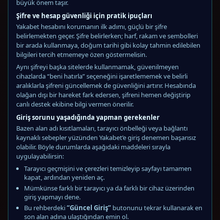
büyük önem taşır.
Şifre ve hesap güvenliği için pratik ipuçları
Yakabet hesabını korumanın ilk adımı, güçlü bir şifre
belirlemekten geçer. Şifre belirlerken; harf, rakam ve sembolleri
bir arada kullanmaya, doğum tarihi gibi kolay tahmin edilebilen
bilgileri tercih etmemeye özen göstermelisin.
Aynı şifreyi başka sitelerde kullanmamak, güvenilmeyen
cihazlarda “beni hatırla” seçeneğini işaretlememek ve belirli
aralıklarla şifreni güncellemek de güvenliğini artırır. Hesabında
olağan dışı bir hareket fark edersen, şifreni hemen değiştirip
canlı destek ekibine bilgi vermen önerilir.
Giriş sorunu yaşadığında yapman gerekenler
Bazen alan adı kısıtlamaları, tarayıcı önbelleği veya bağlantı
kaynaklı sebepler yüzünden Yakabet’e giriş denemen başarısız
olabilir. Böyle durumlarda aşağıdaki maddeleri sırayla
uygulayabilirsin:
Tarayıcı geçmişini ve çerezleri temizleyip sayfayı tamamen
kapat, ardından yeniden aç.
Mümkünse farklı bir tarayıcı ya da farklı bir cihaz üzerinden
giriş yapmayı dene.
Bu rehberdeki
“Güncel Giriş”
butonunu tekrar kullanarak en
son alan adına ulaştığından emin ol.