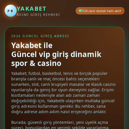
YAKABET
PB
7/24 canlı destek hattı aktif
RESMİ GİRİŞ REHBERİ
2026 GÜNCEL GİRİŞ ADRESİ
Yakabet
ile
Güncel vip giriş dinamik
spor & casino
Yakabet; futbol, basketbol, tenis ve birçok popüler
branşta canlı ve maç öncesi bahis seçenekleri
sunarken, slot, canlı krupiyeli masalar ve klasik casino
oyunlarıyla da geniş bir oyun deneyimi sağlar. Erişim
kısıtlamaları nedeniyle alan adı zaman zaman
değişebildiği için, Yakabet’e ulaşırken mutlaka güncel
giriş adresini kullanman gerekir. Bu rehber, sana
doğru adrese adım adım nasıl erişeceğini anlatır.
Burada; güvenli giriş yöntemleri, yeni üyelik açma
süreci, bonuslardan en verimli şekilde yararlanma