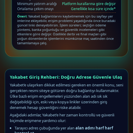
Minimum yatırım aralığı
Platform kurallarına göre değişir
Ortalama çekim onayı
Genellikle kısa süre içinde*
Öneri:
Yakabet bağlantılarını kaybetmemek için bu sayfayı yer
imlerine ekleyebilir, erişim problemi yaşadığında önce buradaki
güncel linki deneyebilirsin. İşlem süreleri; seçtiğin ödeme
yöntemi, banka yoğunluğu ve güvenlik incelemeleri gibi
etkenlere göre değişir. Özellikle derbi ve final maçları gibi
yoğun dönemlerde işlemlerini mümkünse maç saatinden önce
tamamlamaya çalış.
Yakabet Giriş Rehberi: Doğru Adrese Güvenle Ulaş
Yakabet’e ulaşırken dikkat edilmesi gereken en önemli konu, seni
gerçekten resmi siteye götüren doğru bağlantıyı kullanmaktır.
Ülke bazlı erişim engellemeleri yüzünden alan adı sık sık
değişebildiği için, eski veya kopya linkler üzerinden giriş
denemek hesap güvenliğini riske atabilir.
Aşağıdaki adımlar, Yakabet’e her zaman kontrollü ve güvenli
biçimde erişmene yardımcı olur:
Tarayıcı adres çubuğunda yer alan
alan adını harf harf