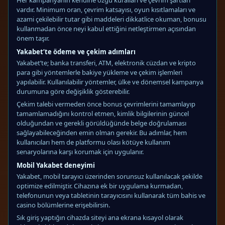
Her kampanyanın kendine özgü kuralları ve çevrim şartları
vardır. Minimum oran, çevrim katsayısı, oyun kısıtlamaları ve
azami çekilebilir tutar gibi maddeleri dikkatlice okuman, bonusu
kullanmadan önce neyi kabul ettiğini netleştirmen açısından
önem taşır.
Yakabet’te ödeme ve çekim adımları
Yakabet’te; banka transferi, ATM, elektronik cüzdan ve kripto
para gibi yöntemlerle bakiye yükleme ve çekim işlemleri
yapılabilir. Kullanılabilir yöntemler, ülke ve dönemsel kampanya
durumuna göre değişiklik gösterebilir.
Çekim talebi vermeden önce bonus çevrimlerini tamamlayıp
tamamlamadığını kontrol etmen, kimlik bilgilerinin güncel
olduğundan ve gerekli görüldüğünde belge doğrulaması
sağlayabileceğinden emin olman gerekir. Bu adımlar, hem
kullanıcıları hem de platformu olası kötüye kullanım
senaryolarına karşı korumak için uygulanır.
Mobil Yakabet deneyimi
Yakabet, mobil tarayıcı üzerinden sorunsuz kullanılacak şekilde
optimize edilmiştir. Cihazına ek bir uygulama kurmadan,
telefonunun veya tabletinin tarayıcısını kullanarak tüm bahis ve
casino bölümlerine erişebilirsin.
Sık giriş yaptığın cihazda siteyi ana ekrana kısayol olarak