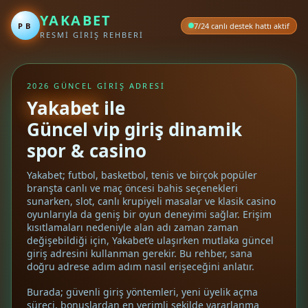
YAKABET
PB
7/24 canlı destek hattı aktif
RESMİ GİRİŞ REHBERİ
2026 GÜNCEL GİRİŞ ADRESİ
Yakabet
ile
Güncel vip giriş dinamik
spor & casino
Yakabet; futbol, basketbol, tenis ve birçok popüler
branşta canlı ve maç öncesi bahis seçenekleri
sunarken, slot, canlı krupiyeli masalar ve klasik casino
oyunlarıyla da geniş bir oyun deneyimi sağlar. Erişim
kısıtlamaları nedeniyle alan adı zaman zaman
değişebildiği için, Yakabet’e ulaşırken mutlaka güncel
giriş adresini kullanman gerekir. Bu rehber, sana
doğru adrese adım adım nasıl erişeceğini anlatır.
Burada; güvenli giriş yöntemleri, yeni üyelik açma
süreci, bonuslardan en verimli şekilde yararlanma