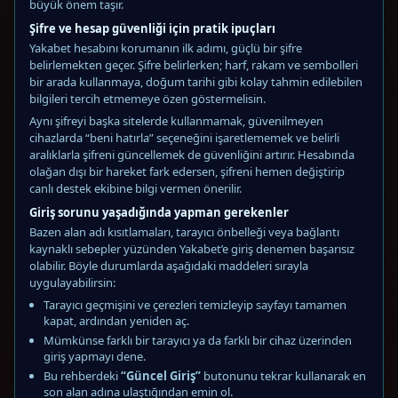
büyük önem taşır.
Şifre ve hesap güvenliği için pratik ipuçları
Yakabet hesabını korumanın ilk adımı, güçlü bir şifre
belirlemekten geçer. Şifre belirlerken; harf, rakam ve sembolleri
bir arada kullanmaya, doğum tarihi gibi kolay tahmin edilebilen
bilgileri tercih etmemeye özen göstermelisin.
Aynı şifreyi başka sitelerde kullanmamak, güvenilmeyen
cihazlarda “beni hatırla” seçeneğini işaretlememek ve belirli
aralıklarla şifreni güncellemek de güvenliğini artırır. Hesabında
olağan dışı bir hareket fark edersen, şifreni hemen değiştirip
canlı destek ekibine bilgi vermen önerilir.
Giriş sorunu yaşadığında yapman gerekenler
Bazen alan adı kısıtlamaları, tarayıcı önbelleği veya bağlantı
kaynaklı sebepler yüzünden Yakabet’e giriş denemen başarısız
olabilir. Böyle durumlarda aşağıdaki maddeleri sırayla
uygulayabilirsin:
Tarayıcı geçmişini ve çerezleri temizleyip sayfayı tamamen
kapat, ardından yeniden aç.
Mümkünse farklı bir tarayıcı ya da farklı bir cihaz üzerinden
giriş yapmayı dene.
Bu rehberdeki
“Güncel Giriş”
butonunu tekrar kullanarak en
son alan adına ulaştığından emin ol.