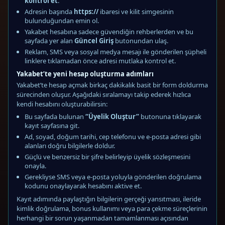
kontrol et
.
Adresin başında
https://
ibaresi ve kilit simgesinin
bulunduğundan emin ol.
Yakabet hesabına sadece güvendiğin rehberlerden ve bu
sayfada yer alan
Güncel Giriş
butonundan ulaş.
Reklam, SMS veya sosyal medya mesajı ile gönderilen şüpheli
linklere tıklamadan önce adresi mutlaka kontrol et.
Yakabet’te yeni hesap oluşturma adımları
Yakabet’te hesap açmak birkaç dakikalık basit bir form doldurma
sürecinden oluşur. Aşağıdaki sıralamayı takip ederek hızlıca
kendi hesabını oluşturabilirsin:
Bu sayfada bulunan
“Üyelik Oluştur”
butonuna tıklayarak
kayıt sayfasına git.
Ad, soyad, doğum tarihi, cep telefonu ve e-posta adresi gibi
alanları doğru bilgilerle doldur.
Güçlü ve benzersiz bir şifre belirleyip üyelik sözleşmesini
onayla.
Gerekliyse SMS veya e-posta yoluyla gönderilen doğrulama
kodunu onaylayarak hesabını aktive et.
Kayıt adımında paylaştığın bilgilerin gerçeği yansıtması, ileride
kimlik doğrulama, bonus kullanımı veya para çekme süreçlerinin
herhangi bir sorun yaşanmadan tamamlanması açısından