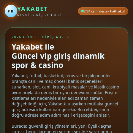
YAKABET
PB
7/24 canlı destek hattı aktif
RESMİ GİRİŞ REHBERİ
2026 GÜNCEL GİRİŞ ADRESİ
Yakabet
ile
Güncel vip giriş dinamik
spor & casino
Yakabet; futbol, basketbol, tenis ve birçok popüler
branşta canlı ve maç öncesi bahis seçenekleri
sunarken, slot, canlı krupiyeli masalar ve klasik casino
oyunlarıyla da geniş bir oyun deneyimi sağlar. Erişim
kısıtlamaları nedeniyle alan adı zaman zaman
değişebildiği için, Yakabet’e ulaşırken mutlaka güncel
giriş adresini kullanman gerekir. Bu rehber, sana
doğru adrese adım adım nasıl erişeceğini anlatır.
Burada; güvenli giriş yöntemleri, yeni üyelik açma
süreci, bonuslardan en verimli şekilde yararlanma