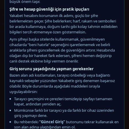
büyük önem taşır.
Şifre ve hesap güvenliği için pratik ipuçları
Yakabet hesabını korumanın ilk adımı, güçlü bir şifre
belirlemekten geçer. Şifre belirlerken; harf, rakam ve sembolleri
bir arada kullanmaya, doğum tarihi gibi kolay tahmin edilebilen
bilgileri tercih etmemeye özen göstermelisin.
Aynı şifreyi başka sitelerde kullanmamak, güvenilmeyen
cihazlarda “beni hatırla” seçeneğini işaretlememek ve belirli
aralıklarla şifreni güncellemek de güvenliğini artırır. Hesabında
olağan dışı bir hareket fark edersen, şifreni hemen değiştirip
canlı destek ekibine bilgi vermen önerilir.
Giriş sorunu yaşadığında yapman gerekenler
Bazen alan adı kısıtlamaları, tarayıcı önbelleği veya bağlantı
kaynaklı sebepler yüzünden Yakabet’e giriş denemen başarısız
olabilir. Böyle durumlarda aşağıdaki maddeleri sırayla
uygulayabilirsin:
Tarayıcı geçmişini ve çerezleri temizleyip sayfayı tamamen
kapat, ardından yeniden aç.
Mümkünse farklı bir tarayıcı ya da farklı bir cihaz üzerinden
giriş yapmayı dene.
Bu rehberdeki
“Güncel Giriş”
butonunu tekrar kullanarak en
son alan adına ulaştığından emin ol.