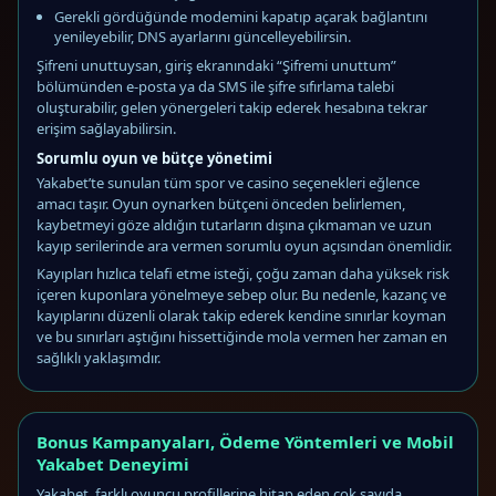
Gerekli gördüğünde modemini kapatıp açarak bağlantını
yenileyebilir, DNS ayarlarını güncelleyebilirsin.
Şifreni unuttuysan, giriş ekranındaki “Şifremi unuttum”
bölümünden e-posta ya da SMS ile şifre sıfırlama talebi
oluşturabilir, gelen yönergeleri takip ederek hesabına tekrar
erişim sağlayabilirsin.
Sorumlu oyun ve bütçe yönetimi
Yakabet’te sunulan tüm spor ve casino seçenekleri eğlence
amacı taşır. Oyun oynarken bütçeni önceden belirlemen,
kaybetmeyi göze aldığın tutarların dışına çıkmaman ve uzun
kayıp serilerinde ara vermen sorumlu oyun açısından önemlidir.
Kayıpları hızlıca telafi etme isteği, çoğu zaman daha yüksek risk
içeren kuponlara yönelmeye sebep olur. Bu nedenle, kazanç ve
kayıplarını düzenli olarak takip ederek kendine sınırlar koyman
ve bu sınırları aştığını hissettiğinde mola vermen her zaman en
sağlıklı yaklaşımdır.
Bonus Kampanyaları, Ödeme Yöntemleri ve Mobil
Yakabet Deneyimi
Yakabet, farklı oyuncu profillerine hitap eden çok sayıda