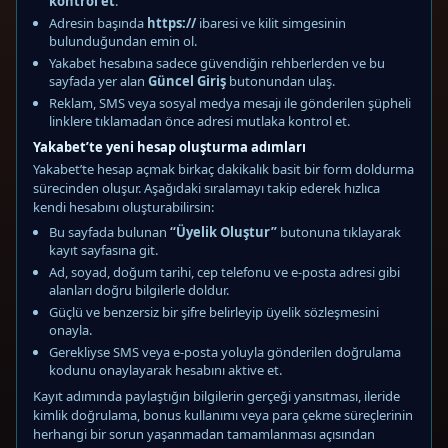
kontrol et
.
Adresin başında
https://
ibaresi ve kilit simgesinin
bulunduğundan emin ol.
Yakabet hesabına sadece güvendiğin rehberlerden ve bu
sayfada yer alan
Güncel Giriş
butonundan ulaş.
Reklam, SMS veya sosyal medya mesajı ile gönderilen şüpheli
linklere tıklamadan önce adresi mutlaka kontrol et.
Yakabet’te yeni hesap oluşturma adımları
Yakabet’te hesap açmak birkaç dakikalık basit bir form doldurma
sürecinden oluşur. Aşağıdaki sıralamayı takip ederek hızlıca
kendi hesabını oluşturabilirsin:
Bu sayfada bulunan
“Üyelik Oluştur”
butonuna tıklayarak
kayıt sayfasına git.
Ad, soyad, doğum tarihi, cep telefonu ve e-posta adresi gibi
alanları doğru bilgilerle doldur.
Güçlü ve benzersiz bir şifre belirleyip üyelik sözleşmesini
onayla.
Gerekliyse SMS veya e-posta yoluyla gönderilen doğrulama
kodunu onaylayarak hesabını aktive et.
Kayıt adımında paylaştığın bilgilerin gerçeği yansıtması, ileride
kimlik doğrulama, bonus kullanımı veya para çekme süreçlerinin
herhangi bir sorun yaşanmadan tamamlanması açısından