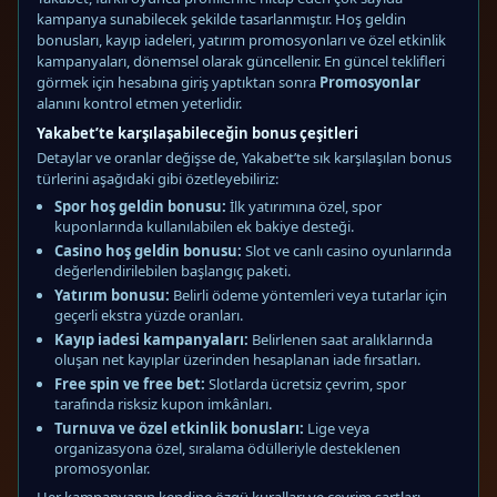
kampanya sunabilecek şekilde tasarlanmıştır. Hoş geldin
bonusları, kayıp iadeleri, yatırım promosyonları ve özel etkinlik
kampanyaları, dönemsel olarak güncellenir. En güncel teklifleri
görmek için hesabına giriş yaptıktan sonra
Promosyonlar
alanını kontrol etmen yeterlidir.
Yakabet’te karşılaşabileceğin bonus çeşitleri
Detaylar ve oranlar değişse de, Yakabet’te sık karşılaşılan bonus
türlerini aşağıdaki gibi özetleyebiliriz:
Spor hoş geldin bonusu:
İlk yatırımına özel, spor
kuponlarında kullanılabilen ek bakiye desteği.
Casino hoş geldin bonusu:
Slot ve canlı casino oyunlarında
değerlendirilebilen başlangıç paketi.
Yatırım bonusu:
Belirli ödeme yöntemleri veya tutarlar için
geçerli ekstra yüzde oranları.
Kayıp iadesi kampanyaları:
Belirlenen saat aralıklarında
oluşan net kayıplar üzerinden hesaplanan iade fırsatları.
Free spin ve free bet:
Slotlarda ücretsiz çevrim, spor
tarafında risksiz kupon imkânları.
Turnuva ve özel etkinlik bonusları:
Lige veya
organizasyona özel, sıralama ödülleriyle desteklenen
promosyonlar.