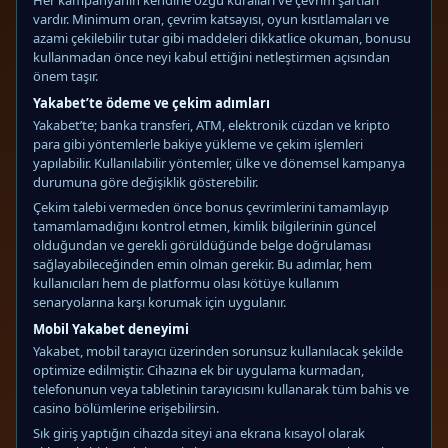
Her kampanyanın kendine özgü kuralları ve çevrim şartları
vardır. Minimum oran, çevrim katsayısı, oyun kısıtlamaları ve
azami çekilebilir tutar gibi maddeleri dikkatlice okuman, bonusu
kullanmadan önce neyi kabul ettiğini netleştirmen açısından
önem taşır.
Yakabet’te ödeme ve çekim adımları
Yakabet’te; banka transferi, ATM, elektronik cüzdan ve kripto
para gibi yöntemlerle bakiye yükleme ve çekim işlemleri
yapılabilir. Kullanılabilir yöntemler, ülke ve dönemsel kampanya
durumuna göre değişiklik gösterebilir.
Çekim talebi vermeden önce bonus çevrimlerini tamamlayıp
tamamlamadığını kontrol etmen, kimlik bilgilerinin güncel
olduğundan ve gerekli görüldüğünde belge doğrulaması
sağlayabileceğinden emin olman gerekir. Bu adımlar, hem
kullanıcıları hem de platformu olası kötüye kullanım
senaryolarına karşı korumak için uygulanır.
Mobil Yakabet deneyimi
Yakabet, mobil tarayıcı üzerinden sorunsuz kullanılacak şekilde
optimize edilmiştir. Cihazına ek bir uygulama kurmadan,
telefonunun veya tabletinin tarayıcısını kullanarak tüm bahis ve
casino bölümlerine erişebilirsin.
Sık giriş yaptığın cihazda siteyi ana ekrana kısayol olarak