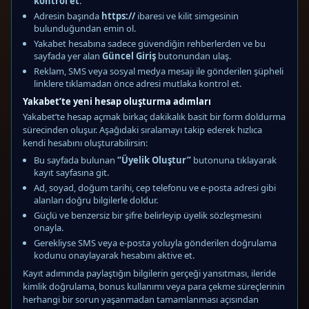
kontrol et
.
Adresin başında
https://
ibaresi ve kilit simgesinin
bulunduğundan emin ol.
Yakabet hesabına sadece güvendiğin rehberlerden ve bu
sayfada yer alan
Güncel Giriş
butonundan ulaş.
Reklam, SMS veya sosyal medya mesajı ile gönderilen şüpheli
linklere tıklamadan önce adresi mutlaka kontrol et.
Yakabet’te yeni hesap oluşturma adımları
Yakabet’te hesap açmak birkaç dakikalık basit bir form doldurma
sürecinden oluşur. Aşağıdaki sıralamayı takip ederek hızlıca
kendi hesabını oluşturabilirsin:
Bu sayfada bulunan
“Üyelik Oluştur”
butonuna tıklayarak
kayıt sayfasına git.
Ad, soyad, doğum tarihi, cep telefonu ve e-posta adresi gibi
alanları doğru bilgilerle doldur.
Güçlü ve benzersiz bir şifre belirleyip üyelik sözleşmesini
onayla.
Gerekliyse SMS veya e-posta yoluyla gönderilen doğrulama
kodunu onaylayarak hesabını aktive et.
Kayıt adımında paylaştığın bilgilerin gerçeği yansıtması, ileride
kimlik doğrulama, bonus kullanımı veya para çekme süreçlerinin
herhangi bir sorun yaşanmadan tamamlanması açısından