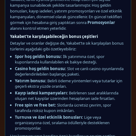
kampanya sunabilecek şekilde tasarlanmıştır. Hoş geldin
bonusları, kayıp iadeleri, yatırım promosyonları ve özel etkinlik
kampanyaları, dönemsel olarak güncellenir. En güncel teklifleri
görmek için hesabına giriş yaptıktan sonra
Promosyonlar
alanını kontrol etmen yeterlidir.
Yakabet’te karşılaşabileceğin bonus çeşitleri
Detaylar ve oranlar değişse de, Yakabet’te sık karşılaşılan bonus
türlerini aşağıdaki gibi özetleyebiliriz:
Spor hoş geldin bonusu:
İlk yatırımına özel, spor
kuponlarında kullanılabilen ek bakiye desteği.
Casino hoş geldin bonusu:
Slot ve canlı casino oyunlarında
değerlendirilebilen başlangıç paketi.
Yatırım bonusu:
Belirli ödeme yöntemleri veya tutarlar için
geçerli ekstra yüzde oranları.
Kayıp iadesi kampanyaları:
Belirlenen saat aralıklarında
oluşan net kayıplar üzerinden hesaplanan iade fırsatları.
Free spin ve free bet:
Slotlarda ücretsiz çevrim, spor
tarafında risksiz kupon imkânları.
Turnuva ve özel etkinlik bonusları:
Lige veya
organizasyona özel, sıralama ödülleriyle desteklenen
promosyonlar.