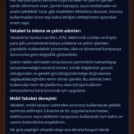
Her kampanyanın kendine özgü kuralları ve çevrim şartları
vardır. Minimum oran, çevrim katsayısı, oyun kısıtlamaları ve
azami çekilebilir tutar gibi maddeleri dikkatlice okuman, bonusu
kullanmadan önce neyi kabul ettiğini netleştirmen açısından
önem taşır.
Yakabet’te ödeme ve çekim adımları
Yakabet’te; banka transferi, ATM, elektronik cüzdan ve kripto
para gibi yöntemlerle bakiye yükleme ve çekim işlemleri
yapılabilir. Kullanılabilir yöntemler, ülke ve dönemsel kampanya
durumuna göre değişiklik gösterebilir.
Çekim talebi vermeden önce bonus çevrimlerini tamamlayıp
tamamlamadığını kontrol etmen, kimlik bilgilerinin güncel
olduğundan ve gerekli görüldüğünde belge doğrulaması
sağlayabileceğinden emin olman gerekir. Bu adımlar, hem
kullanıcıları hem de platformu olası kötüye kullanım
senaryolarına karşı korumak için uygulanır.
Mobil Yakabet deneyimi
Yakabet, mobil tarayıcı üzerinden sorunsuz kullanılacak şekilde
optimize edilmiştir. Cihazına ek bir uygulama kurmadan,
telefonunun veya tabletinin tarayıcısını kullanarak tüm bahis ve
casino bölümlerine erişebilirsin.
Sık giriş yaptığın cihazda siteyi ana ekrana kısayol olarak