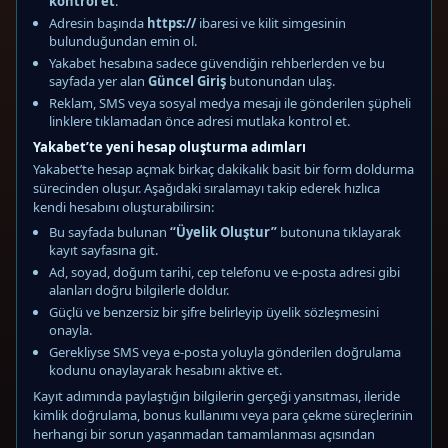
kontrol et
.
Adresin başında
https://
ibaresi ve kilit simgesinin
bulunduğundan emin ol.
Yakabet hesabına sadece güvendiğin rehberlerden ve bu
sayfada yer alan
Güncel Giriş
butonundan ulaş.
Reklam, SMS veya sosyal medya mesajı ile gönderilen şüpheli
linklere tıklamadan önce adresi mutlaka kontrol et.
Yakabet’te yeni hesap oluşturma adımları
Yakabet’te hesap açmak birkaç dakikalık basit bir form doldurma
sürecinden oluşur. Aşağıdaki sıralamayı takip ederek hızlıca
kendi hesabını oluşturabilirsin:
Bu sayfada bulunan
“Üyelik Oluştur”
butonuna tıklayarak
kayıt sayfasına git.
Ad, soyad, doğum tarihi, cep telefonu ve e-posta adresi gibi
alanları doğru bilgilerle doldur.
Güçlü ve benzersiz bir şifre belirleyip üyelik sözleşmesini
onayla.
Gerekliyse SMS veya e-posta yoluyla gönderilen doğrulama
kodunu onaylayarak hesabını aktive et.
Kayıt adımında paylaştığın bilgilerin gerçeği yansıtması, ileride
kimlik doğrulama, bonus kullanımı veya para çekme süreçlerinin
herhangi bir sorun yaşanmadan tamamlanması açısından