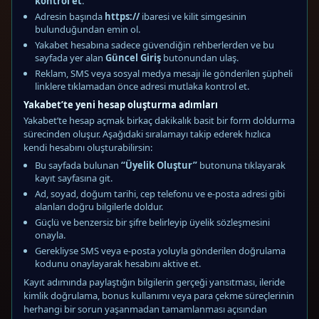
kontrol et
.
Adresin başında
https://
ibaresi ve kilit simgesinin
bulunduğundan emin ol.
Yakabet hesabına sadece güvendiğin rehberlerden ve bu
sayfada yer alan
Güncel Giriş
butonundan ulaş.
Reklam, SMS veya sosyal medya mesajı ile gönderilen şüpheli
linklere tıklamadan önce adresi mutlaka kontrol et.
Yakabet’te yeni hesap oluşturma adımları
Yakabet’te hesap açmak birkaç dakikalık basit bir form doldurma
sürecinden oluşur. Aşağıdaki sıralamayı takip ederek hızlıca
kendi hesabını oluşturabilirsin:
Bu sayfada bulunan
“Üyelik Oluştur”
butonuna tıklayarak
kayıt sayfasına git.
Ad, soyad, doğum tarihi, cep telefonu ve e-posta adresi gibi
alanları doğru bilgilerle doldur.
Güçlü ve benzersiz bir şifre belirleyip üyelik sözleşmesini
onayla.
Gerekliyse SMS veya e-posta yoluyla gönderilen doğrulama
kodunu onaylayarak hesabını aktive et.
Kayıt adımında paylaştığın bilgilerin gerçeği yansıtması, ileride
kimlik doğrulama, bonus kullanımı veya para çekme süreçlerinin
herhangi bir sorun yaşanmadan tamamlanması açısından