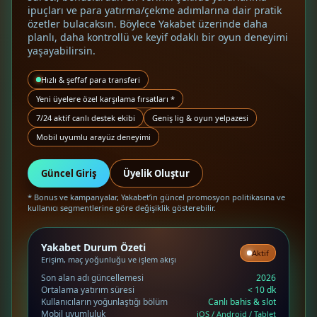
ipuçları ve para yatırma/çekme adımlarına dair pratik
özetler bulacaksın. Böylece Yakabet üzerinde daha
planlı, daha kontrollü ve keyif odaklı bir oyun deneyimi
yaşayabilirsin.
Hızlı & şeffaf para transferi
Yeni üyelere özel karşılama fırsatları *
7/24 aktif canlı destek ekibi
Geniş lig & oyun yelpazesi
Mobil uyumlu arayüz deneyimi
Güncel Giriş
Üyelik Oluştur
* Bonus ve kampanyalar, Yakabet’in güncel promosyon politikasına ve
kullanıcı segmentlerine göre değişiklik gösterebilir.
Yakabet Durum Özeti
Aktif
Erişim, maç yoğunluğu ve işlem akışı
Son alan adı güncellemesi
2026
Ortalama yatırım süresi
< 10 dk
Kullanıcıların yoğunlaştığı bölüm
Canlı bahis & slot
Mobil uyumluluk
iOS / Android / Tablet