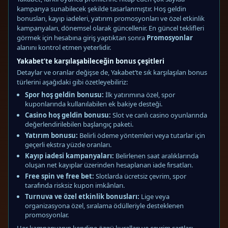
kampanya sunabilecek şekilde tasarlanmıştır. Hoş geldin
bonusları, kayıp iadeleri, yatırım promosyonları ve özel etkinlik
kampanyaları, dönemsel olarak güncellenir. En güncel teklifleri
görmek için hesabına giriş yaptıktan sonra
Promosyonlar
alanını kontrol etmen yeterlidir.
Yakabet’te karşılaşabileceğin bonus çeşitleri
Detaylar ve oranlar değişse de, Yakabet’te sık karşılaşılan bonus
türlerini aşağıdaki gibi özetleyebiliriz:
Spor hoş geldin bonusu:
İlk yatırımına özel, spor
kuponlarında kullanılabilen ek bakiye desteği.
Casino hoş geldin bonusu:
Slot ve canlı casino oyunlarında
değerlendirilebilen başlangıç paketi.
Yatırım bonusu:
Belirli ödeme yöntemleri veya tutarlar için
geçerli ekstra yüzde oranları.
Kayıp iadesi kampanyaları:
Belirlenen saat aralıklarında
oluşan net kayıplar üzerinden hesaplanan iade fırsatları.
Free spin ve free bet:
Slotlarda ücretsiz çevrim, spor
tarafında risksiz kupon imkânları.
Turnuva ve özel etkinlik bonusları:
Lige veya
organizasyona özel, sıralama ödülleriyle desteklenen
promosyonlar.