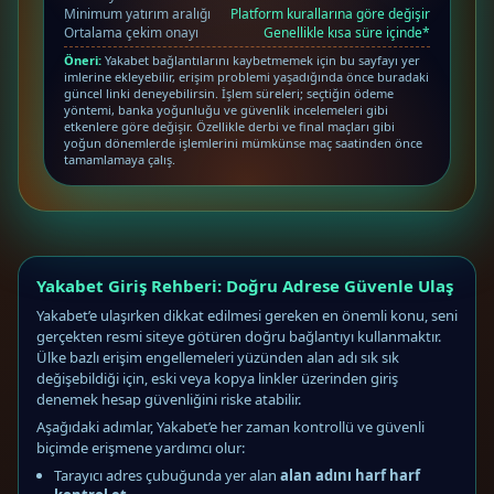
Minimum yatırım aralığı
Platform kurallarına göre değişir
Ortalama çekim onayı
Genellikle kısa süre içinde*
Öneri:
Yakabet bağlantılarını kaybetmemek için bu sayfayı yer
imlerine ekleyebilir, erişim problemi yaşadığında önce buradaki
güncel linki deneyebilirsin. İşlem süreleri; seçtiğin ödeme
yöntemi, banka yoğunluğu ve güvenlik incelemeleri gibi
etkenlere göre değişir. Özellikle derbi ve final maçları gibi
yoğun dönemlerde işlemlerini mümkünse maç saatinden önce
tamamlamaya çalış.
Yakabet Giriş Rehberi: Doğru Adrese Güvenle Ulaş
Yakabet’e ulaşırken dikkat edilmesi gereken en önemli konu, seni
gerçekten resmi siteye götüren doğru bağlantıyı kullanmaktır.
Ülke bazlı erişim engellemeleri yüzünden alan adı sık sık
değişebildiği için, eski veya kopya linkler üzerinden giriş
denemek hesap güvenliğini riske atabilir.
Aşağıdaki adımlar, Yakabet’e her zaman kontrollü ve güvenli
biçimde erişmene yardımcı olur:
Tarayıcı adres çubuğunda yer alan
alan adını harf harf