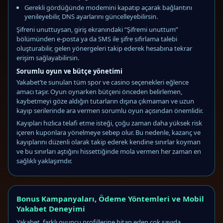
Gerekli gördüğünde modemini kapatıp açarak bağlantını
yenileyebilir, DNS ayarlarını güncelleyebilirsin.
Şifreni unuttuysan, giriş ekranındaki “Şifremi unuttum”
bölümünden e-posta ya da SMS ile şifre sıfırlama talebi
oluşturabilir, gelen yönergeleri takip ederek hesabına tekrar
erişim sağlayabilirsin.
Sorumlu oyun ve bütçe yönetimi
Yakabet’te sunulan tüm spor ve casino seçenekleri eğlence
amacı taşır. Oyun oynarken bütçeni önceden belirlemen,
kaybetmeyi göze aldığın tutarların dışına çıkmaman ve uzun
kayıp serilerinde ara vermen sorumlu oyun açısından önemlidir.
Kayıpları hızlıca telafi etme isteği, çoğu zaman daha yüksek risk
içeren kuponlara yönelmeye sebep olur. Bu nedenle, kazanç ve
kayıplarını düzenli olarak takip ederek kendine sınırlar koyman
ve bu sınırları aştığını hissettiğinde mola vermen her zaman en
sağlıklı yaklaşımdır.
Bonus Kampanyaları, Ödeme Yöntemleri ve Mobil
Yakabet Deneyimi
Yakabet, farklı oyuncu profillerine hitap eden çok sayıda