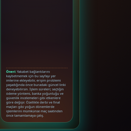
Öneri:
Yakabet bağlantılarını
kaybetmemek için bu sayfayı yer
imlerine ekleyebilir, erişim problemi
yaşadığında önce buradaki güncel linki
deneyebilirsin. İşlem süreleri; seçtiğin
ödeme yöntemi, banka yoğunluğu ve
güvenlik incelemeleri gibi etkenlere
göre değişir. Özellikle derbi ve final
maçları gibi yoğun dönemlerde
işlemlerini mümkünse maç saatinden
önce tamamlamaya çalış.