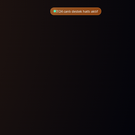
7/24 canlı destek hattı aktif