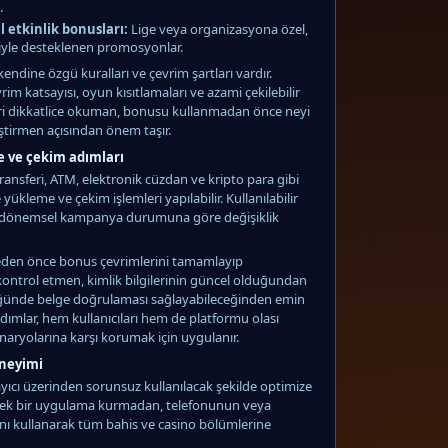
.
 etkinlik bonusları:
Lige veya organizasyona özel,
riyle desteklenen promosyonlar.
dine özgü kuralları ve çevrim şartları vardır.
m katsayısı, oyun kısıtlamaları ve azami çekilebilir
ri dikkatlice okuman, bonusu kullanmadan önce neyi
eştirmen açısından önem taşır.
 ve çekim adımları
ransferi, ATM, elektronik cüzdan ve kripto para gibi
ükleme ve çekim işlemleri yapılabilir. Kullanılabilir
e dönemsel kampanya durumuna göre değişiklik
eden önce bonus çevrimlerini tamamlayıp
ntrol etmen, kimlik bilgilerinin güncel olduğundan
üğünde belge doğrulaması sağlayabileceğinden emin
dımlar, hem kullanıcıları hem de platformu olası
naryolarına karşı korumak için uygulanır.
eneyimi
yıcı üzerinden sorunsuz kullanılacak şekilde optimize
na ek bir uygulama kurmadan, telefonunun veya
sını kullanarak tüm bahis ve casino bölümlerine