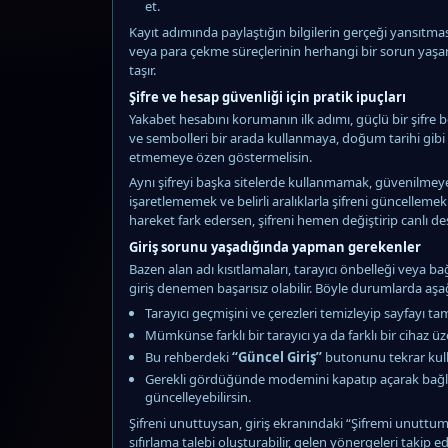
et.
Kayıt adımında paylaştığın bilgilerin gerçeği yansıtma
veya para çekme süreçlerinin herhangi bir sorun y
taşır.
Şifre ve hesap güvenliği için pratik ipuçları
Yakabet hesabını korumanın ilk adımı, güçlü bir şifre be
ve sembolleri bir arada kullanmaya, doğum tarihi gibi k
etmemeye özen göstermelisin.
Aynı şifreyi başka sitelerde kullanmamak, güvenilmeye
işaretlememek ve belirli aralıklarla şifreni güncellemek
hareket fark edersen, şifreni hemen değiştirip canlı des
Giriş sorunu yaşadığında yapman gerekenler
Bazen alan adı kısıtlamaları, tarayıcı önbelleği veya 
giriş denemen başarısız olabilir. Böyle durumlarda aşağ
Tarayıcı geçmişini ve çerezleri temizleyip sayfayı 
Mümkünse farklı bir tarayıcı ya da farklı bir cihaz 
Bu rehberdeki
“Güncel Giriş”
butonunu tekrar kull
Gerekli gördüğünde modemini kapatıp açarak bağlant
güncelleyebilirsin.
Şifreni unuttuysan, giriş ekranındaki “Şifremi unuttu
sıfırlama talebi oluşturabilir, gelen yönergeleri takip 