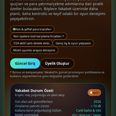
ipuçları ve para yatırma/çekme adımlarına dair pratik
özetler bulacaksın. Böylece Yakabet üzerinde daha
planlı, daha kontrollü ve keyif odaklı bir oyun deneyimi
yaşayabilirsin.
Hızlı & şeffaf para transferi
Yeni üyelere özel karşılama fırsatları *
7/24 aktif canlı destek ekibi
Geniş lig & oyun yelpazesi
Mobil uyumlu arayüz deneyimi
Güncel Giriş
Üyelik Oluştur
* Bonus ve kampanyalar, Yakabet’in güncel promosyon politikasına ve
kullanıcı segmentlerine göre değişiklik gösterebilir.
Yakabet Durum Özeti
Aktif
Erişim, maç yoğunluğu ve işlem akışı
Son alan adı güncellemesi
2026
Ortalama yatırım süresi
< 10 dk
Kullanıcıların yoğunlaştığı bölüm
Canlı bahis & slot
Mobil uyumluluk
iOS / Android / Tablet