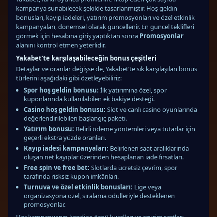
kampanya sunabilecek şekilde tasarlanmıştır. Hoş geldin
bonusları, kayıp iadeleri, yatırım promosyonları ve özel etkinlik
kampanyaları, dönemsel olarak güncellenir. En güncel teklifleri
görmek için hesabına giriş yaptıktan sonra
Promosyonlar
alanını kontrol etmen yeterlidir.
Yakabet’te karşılaşabileceğin bonus çeşitleri
Detaylar ve oranlar değişse de, Yakabet’te sık karşılaşılan bonus
türlerini aşağıdaki gibi özetleyebiliriz:
Spor hoş geldin bonusu:
İlk yatırımına özel, spor
kuponlarında kullanılabilen ek bakiye desteği.
Casino hoş geldin bonusu:
Slot ve canlı casino oyunlarında
değerlendirilebilen başlangıç paketi.
Yatırım bonusu:
Belirli ödeme yöntemleri veya tutarlar için
geçerli ekstra yüzde oranları.
Kayıp iadesi kampanyaları:
Belirlenen saat aralıklarında
oluşan net kayıplar üzerinden hesaplanan iade fırsatları.
Free spin ve free bet:
Slotlarda ücretsiz çevrim, spor
tarafında risksiz kupon imkânları.
Turnuva ve özel etkinlik bonusları:
Lige veya
organizasyona özel, sıralama ödülleriyle desteklenen
promosyonlar.