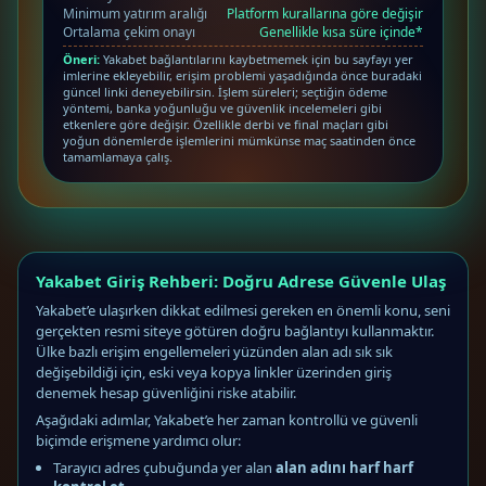
Minimum yatırım aralığı
Platform kurallarına göre değişir
Ortalama çekim onayı
Genellikle kısa süre içinde*
Öneri:
Yakabet bağlantılarını kaybetmemek için bu sayfayı yer
imlerine ekleyebilir, erişim problemi yaşadığında önce buradaki
güncel linki deneyebilirsin. İşlem süreleri; seçtiğin ödeme
yöntemi, banka yoğunluğu ve güvenlik incelemeleri gibi
etkenlere göre değişir. Özellikle derbi ve final maçları gibi
yoğun dönemlerde işlemlerini mümkünse maç saatinden önce
tamamlamaya çalış.
Yakabet Giriş Rehberi: Doğru Adrese Güvenle Ulaş
Yakabet’e ulaşırken dikkat edilmesi gereken en önemli konu, seni
gerçekten resmi siteye götüren doğru bağlantıyı kullanmaktır.
Ülke bazlı erişim engellemeleri yüzünden alan adı sık sık
değişebildiği için, eski veya kopya linkler üzerinden giriş
denemek hesap güvenliğini riske atabilir.
Aşağıdaki adımlar, Yakabet’e her zaman kontrollü ve güvenli
biçimde erişmene yardımcı olur:
Tarayıcı adres çubuğunda yer alan
alan adını harf harf