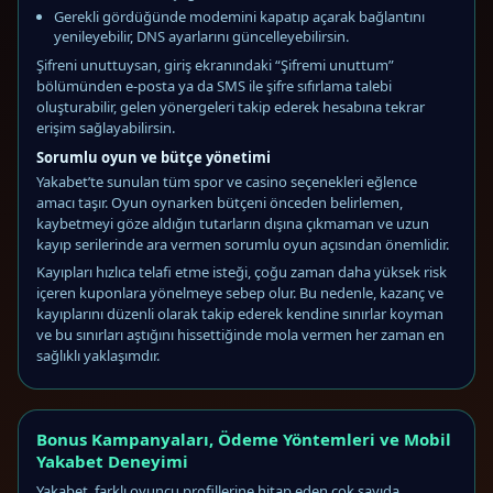
Gerekli gördüğünde modemini kapatıp açarak bağlantını
yenileyebilir, DNS ayarlarını güncelleyebilirsin.
Şifreni unuttuysan, giriş ekranındaki “Şifremi unuttum”
bölümünden e-posta ya da SMS ile şifre sıfırlama talebi
oluşturabilir, gelen yönergeleri takip ederek hesabına tekrar
erişim sağlayabilirsin.
Sorumlu oyun ve bütçe yönetimi
Yakabet’te sunulan tüm spor ve casino seçenekleri eğlence
amacı taşır. Oyun oynarken bütçeni önceden belirlemen,
kaybetmeyi göze aldığın tutarların dışına çıkmaman ve uzun
kayıp serilerinde ara vermen sorumlu oyun açısından önemlidir.
Kayıpları hızlıca telafi etme isteği, çoğu zaman daha yüksek risk
içeren kuponlara yönelmeye sebep olur. Bu nedenle, kazanç ve
kayıplarını düzenli olarak takip ederek kendine sınırlar koyman
ve bu sınırları aştığını hissettiğinde mola vermen her zaman en
sağlıklı yaklaşımdır.
Bonus Kampanyaları, Ödeme Yöntemleri ve Mobil
Yakabet Deneyimi
Yakabet, farklı oyuncu profillerine hitap eden çok sayıda