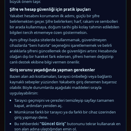
büyük önem taşır.
Şifre ve hesap güvenliği için pratik ipuçları
Yakabet hesabını korumanın ilk adımı, güçlü bir şifre
belirlemekten geçer. Şifre belirlerken; harf, rakam ve sembolleri
bir arada kullanmaya, doğum tarihi gibi kolay tahmin edilebilen
bilgileri tercih etmemeye özen göstermelisin.
Aynı şifreyi başka sitelerde kullanmamak, güvenilmeyen
cihazlarda “beni hatırla” seçeneğini işaretlememek ve belirli
aralıklarla şifreni güncellemek de güvenliğini artırır. Hesabında
olağan dışı bir hareket fark edersen, şifreni hemen değiştirip
canlı destek ekibine bilgi vermen önerilir.
Giriş sorunu yaşadığında yapman gerekenler
Bazen alan adı kısıtlamaları, tarayıcı önbelleği veya bağlantı
kaynaklı sebepler yüzünden Yakabet’e giriş denemen başarısız
olabilir. Böyle durumlarda aşağıdaki maddeleri sırayla
uygulayabilirsin:
Tarayıcı geçmişini ve çerezleri temizleyip sayfayı tamamen
kapat, ardından yeniden aç.
Mümkünse farklı bir tarayıcı ya da farklı bir cihaz üzerinden
giriş yapmayı dene.
Bu rehberdeki
“Güncel Giriş”
butonunu tekrar kullanarak en
son alan adına ulaştığından emin ol.