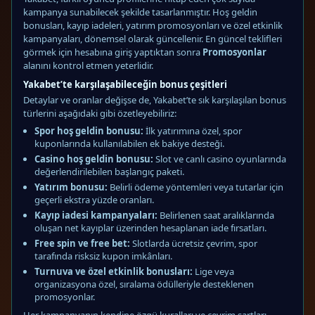
kampanya sunabilecek şekilde tasarlanmıştır. Hoş geldin
bonusları, kayıp iadeleri, yatırım promosyonları ve özel etkinlik
kampanyaları, dönemsel olarak güncellenir. En güncel teklifleri
görmek için hesabına giriş yaptıktan sonra
Promosyonlar
alanını kontrol etmen yeterlidir.
Yakabet’te karşılaşabileceğin bonus çeşitleri
Detaylar ve oranlar değişse de, Yakabet’te sık karşılaşılan bonus
türlerini aşağıdaki gibi özetleyebiliriz:
Spor hoş geldin bonusu:
İlk yatırımına özel, spor
kuponlarında kullanılabilen ek bakiye desteği.
Casino hoş geldin bonusu:
Slot ve canlı casino oyunlarında
değerlendirilebilen başlangıç paketi.
Yatırım bonusu:
Belirli ödeme yöntemleri veya tutarlar için
geçerli ekstra yüzde oranları.
Kayıp iadesi kampanyaları:
Belirlenen saat aralıklarında
oluşan net kayıplar üzerinden hesaplanan iade fırsatları.
Free spin ve free bet:
Slotlarda ücretsiz çevrim, spor
tarafında risksiz kupon imkânları.
Turnuva ve özel etkinlik bonusları:
Lige veya
organizasyona özel, sıralama ödülleriyle desteklenen
promosyonlar.