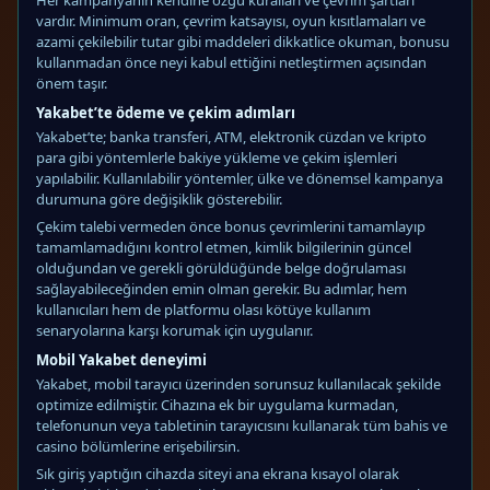
Her kampanyanın kendine özgü kuralları ve çevrim şartları
vardır. Minimum oran, çevrim katsayısı, oyun kısıtlamaları ve
azami çekilebilir tutar gibi maddeleri dikkatlice okuman, bonusu
kullanmadan önce neyi kabul ettiğini netleştirmen açısından
önem taşır.
Yakabet’te ödeme ve çekim adımları
Yakabet’te; banka transferi, ATM, elektronik cüzdan ve kripto
para gibi yöntemlerle bakiye yükleme ve çekim işlemleri
yapılabilir. Kullanılabilir yöntemler, ülke ve dönemsel kampanya
durumuna göre değişiklik gösterebilir.
Çekim talebi vermeden önce bonus çevrimlerini tamamlayıp
tamamlamadığını kontrol etmen, kimlik bilgilerinin güncel
olduğundan ve gerekli görüldüğünde belge doğrulaması
sağlayabileceğinden emin olman gerekir. Bu adımlar, hem
kullanıcıları hem de platformu olası kötüye kullanım
senaryolarına karşı korumak için uygulanır.
Mobil Yakabet deneyimi
Yakabet, mobil tarayıcı üzerinden sorunsuz kullanılacak şekilde
optimize edilmiştir. Cihazına ek bir uygulama kurmadan,
telefonunun veya tabletinin tarayıcısını kullanarak tüm bahis ve
casino bölümlerine erişebilirsin.
Sık giriş yaptığın cihazda siteyi ana ekrana kısayol olarak