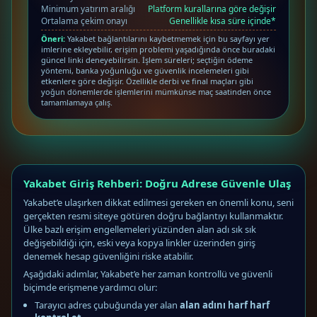
Minimum yatırım aralığı
Platform kurallarına göre değişir
Ortalama çekim onayı
Genellikle kısa süre içinde*
Öneri:
Yakabet bağlantılarını kaybetmemek için bu sayfayı yer
imlerine ekleyebilir, erişim problemi yaşadığında önce buradaki
güncel linki deneyebilirsin. İşlem süreleri; seçtiğin ödeme
yöntemi, banka yoğunluğu ve güvenlik incelemeleri gibi
etkenlere göre değişir. Özellikle derbi ve final maçları gibi
yoğun dönemlerde işlemlerini mümkünse maç saatinden önce
tamamlamaya çalış.
Yakabet Giriş Rehberi: Doğru Adrese Güvenle Ulaş
Yakabet’e ulaşırken dikkat edilmesi gereken en önemli konu, seni
gerçekten resmi siteye götüren doğru bağlantıyı kullanmaktır.
Ülke bazlı erişim engellemeleri yüzünden alan adı sık sık
değişebildiği için, eski veya kopya linkler üzerinden giriş
denemek hesap güvenliğini riske atabilir.
Aşağıdaki adımlar, Yakabet’e her zaman kontrollü ve güvenli
biçimde erişmene yardımcı olur:
Tarayıcı adres çubuğunda yer alan
alan adını harf harf