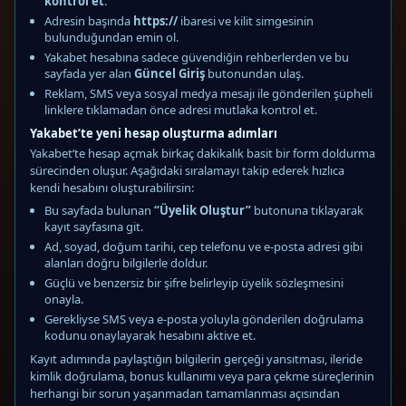
kontrol et
.
Adresin başında
https://
ibaresi ve kilit simgesinin
bulunduğundan emin ol.
Yakabet hesabına sadece güvendiğin rehberlerden ve bu
sayfada yer alan
Güncel Giriş
butonundan ulaş.
Reklam, SMS veya sosyal medya mesajı ile gönderilen şüpheli
linklere tıklamadan önce adresi mutlaka kontrol et.
Yakabet’te yeni hesap oluşturma adımları
Yakabet’te hesap açmak birkaç dakikalık basit bir form doldurma
sürecinden oluşur. Aşağıdaki sıralamayı takip ederek hızlıca
kendi hesabını oluşturabilirsin:
Bu sayfada bulunan
“Üyelik Oluştur”
butonuna tıklayarak
kayıt sayfasına git.
Ad, soyad, doğum tarihi, cep telefonu ve e-posta adresi gibi
alanları doğru bilgilerle doldur.
Güçlü ve benzersiz bir şifre belirleyip üyelik sözleşmesini
onayla.
Gerekliyse SMS veya e-posta yoluyla gönderilen doğrulama
kodunu onaylayarak hesabını aktive et.
Kayıt adımında paylaştığın bilgilerin gerçeği yansıtması, ileride
kimlik doğrulama, bonus kullanımı veya para çekme süreçlerinin
herhangi bir sorun yaşanmadan tamamlanması açısından