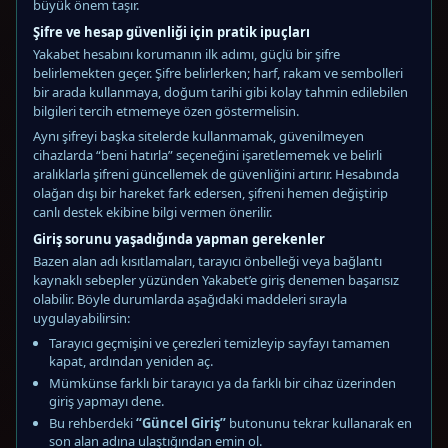
büyük önem taşır.
Şifre ve hesap güvenliği için pratik ipuçları
Yakabet hesabını korumanın ilk adımı, güçlü bir şifre
belirlemekten geçer. Şifre belirlerken; harf, rakam ve sembolleri
bir arada kullanmaya, doğum tarihi gibi kolay tahmin edilebilen
bilgileri tercih etmemeye özen göstermelisin.
Aynı şifreyi başka sitelerde kullanmamak, güvenilmeyen
cihazlarda “beni hatırla” seçeneğini işaretlememek ve belirli
aralıklarla şifreni güncellemek de güvenliğini artırır. Hesabında
olağan dışı bir hareket fark edersen, şifreni hemen değiştirip
canlı destek ekibine bilgi vermen önerilir.
Giriş sorunu yaşadığında yapman gerekenler
Bazen alan adı kısıtlamaları, tarayıcı önbelleği veya bağlantı
kaynaklı sebepler yüzünden Yakabet’e giriş denemen başarısız
olabilir. Böyle durumlarda aşağıdaki maddeleri sırayla
uygulayabilirsin:
Tarayıcı geçmişini ve çerezleri temizleyip sayfayı tamamen
kapat, ardından yeniden aç.
Mümkünse farklı bir tarayıcı ya da farklı bir cihaz üzerinden
giriş yapmayı dene.
Bu rehberdeki
“Güncel Giriş”
butonunu tekrar kullanarak en
son alan adına ulaştığından emin ol.