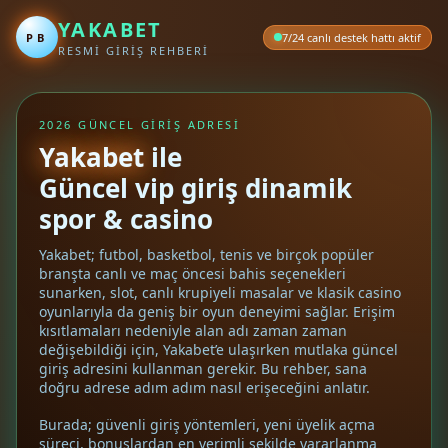
YAKABET
PB
7/24 canlı destek hattı aktif
RESMİ GİRİŞ REHBERİ
2026 GÜNCEL GİRİŞ ADRESİ
Yakabet
ile
Güncel vip giriş dinamik
spor & casino
Yakabet; futbol, basketbol, tenis ve birçok popüler
branşta canlı ve maç öncesi bahis seçenekleri
sunarken, slot, canlı krupiyeli masalar ve klasik casino
oyunlarıyla da geniş bir oyun deneyimi sağlar. Erişim
kısıtlamaları nedeniyle alan adı zaman zaman
değişebildiği için, Yakabet’e ulaşırken mutlaka güncel
giriş adresini kullanman gerekir. Bu rehber, sana
doğru adrese adım adım nasıl erişeceğini anlatır.
Burada; güvenli giriş yöntemleri, yeni üyelik açma
süreci, bonuslardan en verimli şekilde yararlanma