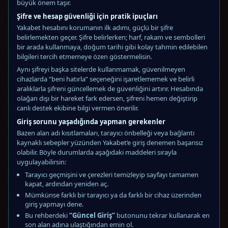
büyük önem taşır.
Şifre ve hesap güvenliği için pratik ipuçları
Yakabet hesabını korumanın ilk adımı, güçlü bir şifre
belirlemekten geçer. Şifre belirlerken; harf, rakam ve sembolleri
bir arada kullanmaya, doğum tarihi gibi kolay tahmin edilebilen
bilgileri tercih etmemeye özen göstermelisin.
Aynı şifreyi başka sitelerde kullanmamak, güvenilmeyen
cihazlarda “beni hatırla” seçeneğini işaretlememek ve belirli
aralıklarla şifreni güncellemek de güvenliğini artırır. Hesabında
olağan dışı bir hareket fark edersen, şifreni hemen değiştirip
canlı destek ekibine bilgi vermen önerilir.
Giriş sorunu yaşadığında yapman gerekenler
Bazen alan adı kısıtlamaları, tarayıcı önbelleği veya bağlantı
kaynaklı sebepler yüzünden Yakabet’e giriş denemen başarısız
olabilir. Böyle durumlarda aşağıdaki maddeleri sırayla
uygulayabilirsin:
Tarayıcı geçmişini ve çerezleri temizleyip sayfayı tamamen
kapat, ardından yeniden aç.
Mümkünse farklı bir tarayıcı ya da farklı bir cihaz üzerinden
giriş yapmayı dene.
Bu rehberdeki
“Güncel Giriş”
butonunu tekrar kullanarak en
son alan adına ulaştığından emin ol.