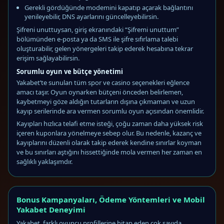
Gerekli gördüğünde modemini kapatıp açarak bağlantını
yenileyebilir, DNS ayarlarını güncelleyebilirsin.
Şifreni unuttuysan, giriş ekranındaki “Şifremi unuttum”
bölümünden e-posta ya da SMS ile şifre sıfırlama talebi
oluşturabilir, gelen yönergeleri takip ederek hesabına tekrar
erişim sağlayabilirsin.
Sorumlu oyun ve bütçe yönetimi
Yakabet’te sunulan tüm spor ve casino seçenekleri eğlence
amacı taşır. Oyun oynarken bütçeni önceden belirlemen,
kaybetmeyi göze aldığın tutarların dışına çıkmaman ve uzun
kayıp serilerinde ara vermen sorumlu oyun açısından önemlidir.
Kayıpları hızlıca telafi etme isteği, çoğu zaman daha yüksek risk
içeren kuponlara yönelmeye sebep olur. Bu nedenle, kazanç ve
kayıplarını düzenli olarak takip ederek kendine sınırlar koyman
ve bu sınırları aştığını hissettiğinde mola vermen her zaman en
sağlıklı yaklaşımdır.
Bonus Kampanyaları, Ödeme Yöntemleri ve Mobil
Yakabet Deneyimi
Yakabet, farklı oyuncu profillerine hitap eden çok sayıda