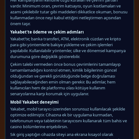
Her kampanyanın kendine özgü kuralları ve çevrim şartları
vardır. Minimum oran, çevrim katsayısı, oyun kısıtlamaları ve
azami çekilebilir tutar gibi maddeleri dikkatlice okuman, bonusu
kullanmadan önce neyi kabul ettiğini netleştirmen açısından
önem taşır.
Yakabet’te ödeme ve çekim adımları
Yakabet’te; banka transferi, ATM, elektronik cüzdan ve kripto
para gibi yöntemlerle bakiye yükleme ve çekim işlemleri
yapılabilir. Kullanılabilir yöntemler, ülke ve dönemsel kampanya
durumuna göre değişiklik gösterebilir.
Çekim talebi vermeden önce bonus çevrimlerini tamamlayıp
tamamlamadığını kontrol etmen, kimlik bilgilerinin güncel
olduğundan ve gerekli görüldüğünde belge doğrulaması
sağlayabileceğinden emin olman gerekir. Bu adımlar, hem
kullanıcıları hem de platformu olası kötüye kullanım
senaryolarına karşı korumak için uygulanır.
Mobil Yakabet deneyimi
Yakabet, mobil tarayıcı üzerinden sorunsuz kullanılacak şekilde
optimize edilmiştir. Cihazına ek bir uygulama kurmadan,
telefonunun veya tabletinin tarayıcısını kullanarak tüm bahis ve
casino bölümlerine erişebilirsin.
Sık giriş yaptığın cihazda siteyi ana ekrana kısayol olarak