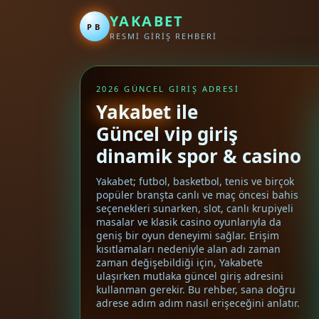
YAKABET
PB
RESMİ GİRİŞ REHBERİ
2026 GÜNCEL GİRİŞ ADRESİ
Yakabet
ile
Güncel vip giriş
dinamik spor & casino
Yakabet; futbol, basketbol, tenis ve birçok
popüler branşta canlı ve maç öncesi bahis
seçenekleri sunarken, slot, canlı krupiyeli
masalar ve klasik casino oyunlarıyla da
geniş bir oyun deneyimi sağlar. Erişim
kısıtlamaları nedeniyle alan adı zaman
zaman değişebildiği için, Yakabet’e
ulaşırken mutlaka güncel giriş adresini
kullanman gerekir. Bu rehber, sana doğru
adrese adım adım nasıl erişeceğini anlatır.