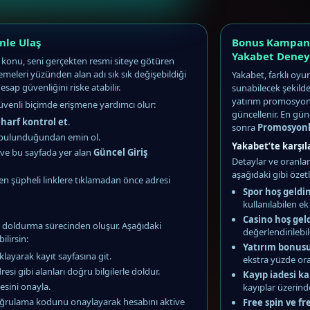
nle Ulaş
Bonus Kampany
Yakabet Deney
 konu, seni gerçekten resmi siteye götüren
emeleri yüzünden alan adı sık sık değişebildiği
Yakabet, farklı oy
sap güvenliğini riske atabilir.
sunabilecek şekilde 
yatırım promosyonl
üvenli biçimde erişmene yardımcı olur:
güncellenir. En gün
 harf kontrol et
.
sonra
Promosyonl
in bulunduğundan emin ol.
Yakabet’te karşıl
ve bu sayfada yer alan
Güncel Giriş
Detaylar ve oranlar 
aşağıdaki gibi özetl
n şüpheli linklere tıklamadan önce adresi
Spor hoş geldi
kullanılabilen ek
Casino hoş gel
m doldurma sürecinden oluşur. Aşağıdaki
değerlendirilebi
ilirsin:
Yatırım bonusu
layarak kayıt sayfasına git.
ekstra yüzde ora
si gibi alanları doğru bilgilerle doldur.
Kayıp iadesi k
mesini onayla.
kayıplar üzerind
oğrulama kodunu onaylayarak hesabını aktive
Free spin ve fr