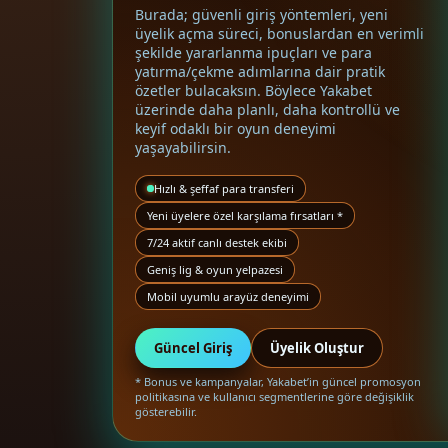
Burada; güvenli giriş yöntemleri, yeni
üyelik açma süreci, bonuslardan en verimli
şekilde yararlanma ipuçları ve para
yatırma/çekme adımlarına dair pratik
özetler bulacaksın. Böylece Yakabet
üzerinde daha planlı, daha kontrollü ve
keyif odaklı bir oyun deneyimi
yaşayabilirsin.
Hızlı & şeffaf para transferi
Yeni üyelere özel karşılama fırsatları *
7/24 aktif canlı destek ekibi
Geniş lig & oyun yelpazesi
Mobil uyumlu arayüz deneyimi
Güncel Giriş
Üyelik Oluştur
* Bonus ve kampanyalar, Yakabet’in güncel promosyon
politikasına ve kullanıcı segmentlerine göre değişiklik
gösterebilir.