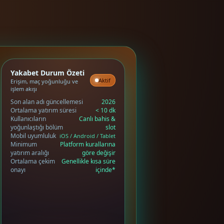
Yakabet Durum Özeti
Aktif
Erişim, maç yoğunluğu ve
işlem akışı
Son alan adı güncellemesi
2026
Ortalama yatırım süresi
< 10 dk
Kullanıcıların
Canlı bahis &
yoğunlaştığı bölüm
slot
Mobil uyumluluk
iOS / Android / Tablet
Minimum
Platform kurallarına
yatırım aralığı
göre değişir
Ortalama çekim
Genellikle kısa süre
onayı
içinde*