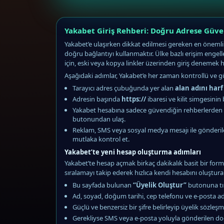
Yakabet Giriş Rehberi: Doğru Adrese Güve
Yakabet’e ulaşırken dikkat edilmesi gereken en önemli
doğru bağlantıyı kullanmaktır. Ülke bazlı erişim engell
için, eski veya kopya linkler üzerinden giriş denemek he
Aşağıdaki adımlar, Yakabet’e her zaman kontrollü ve g
Tarayıcı adres çubuğunda yer alan
alan adını harf
Adresin başında
https://
ibaresi ve kilit simgesin
Yakabet hesabına sadece güvendiğin rehberlerden 
butonundan ulaş.
Reklam, SMS veya sosyal medya mesajı ile gönderile
mutlaka kontrol et.
Yakabet’te yeni hesap oluşturma adımları
Yakabet’te hesap açmak birkaç dakikalık basit bir for
sıralamayı takip ederek hızlıca kendi hesabını oluşturab
Bu sayfada bulunan
“Üyelik Oluştur”
butonuna tık
Ad, soyad, doğum tarihi, cep telefonu ve e-posta adre
Güçlü ve benzersiz bir şifre belirleyip üyelik sözleş
Gerekliyse SMS veya e-posta yoluyla gönderilen d