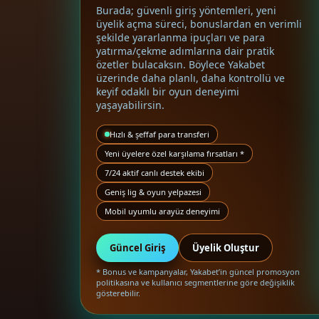
Burada; güvenli giriş yöntemleri, yeni
üyelik açma süreci, bonuslardan en verimli
şekilde yararlanma ipuçları ve para
yatırma/çekme adımlarına dair pratik
özetler bulacaksın. Böylece Yakabet
üzerinde daha planlı, daha kontrollü ve
keyif odaklı bir oyun deneyimi
yaşayabilirsin.
Hızlı & şeffaf para transferi
Yeni üyelere özel karşılama fırsatları *
7/24 aktif canlı destek ekibi
Geniş lig & oyun yelpazesi
Mobil uyumlu arayüz deneyimi
Güncel Giriş
Üyelik Oluştur
* Bonus ve kampanyalar, Yakabet’in güncel promosyon
politikasına ve kullanıcı segmentlerine göre değişiklik
gösterebilir.