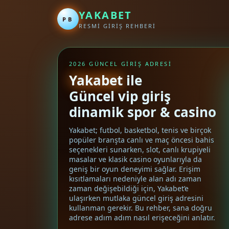
YAKABET
PB
RESMİ GİRİŞ REHBERİ
2026 GÜNCEL GİRİŞ ADRESİ
Yakabet
ile
Güncel vip giriş
dinamik spor & casino
Yakabet; futbol, basketbol, tenis ve birçok
popüler branşta canlı ve maç öncesi bahis
seçenekleri sunarken, slot, canlı krupiyeli
masalar ve klasik casino oyunlarıyla da
geniş bir oyun deneyimi sağlar. Erişim
kısıtlamaları nedeniyle alan adı zaman
zaman değişebildiği için, Yakabet’e
ulaşırken mutlaka güncel giriş adresini
kullanman gerekir. Bu rehber, sana doğru
adrese adım adım nasıl erişeceğini anlatır.