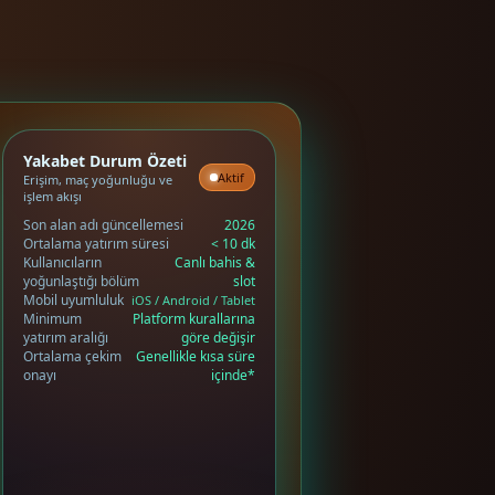
Yakabet Durum Özeti
Aktif
Erişim, maç yoğunluğu ve
işlem akışı
Son alan adı güncellemesi
2026
Ortalama yatırım süresi
< 10 dk
Kullanıcıların
Canlı bahis &
yoğunlaştığı bölüm
slot
Mobil uyumluluk
iOS / Android / Tablet
Minimum
Platform kurallarına
yatırım aralığı
göre değişir
Ortalama çekim
Genellikle kısa süre
onayı
içinde*