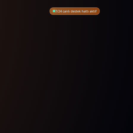
7/24 canlı destek hattı aktif