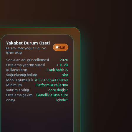
Yakabet Durum Özeti
Aktif
Erişim, maç yoğunluğu ve
işlem akışı
Son alan adı güncellemesi
2026
Ortalama yatırım süresi
< 10 dk
Kullanıcıların
Canlı bahis &
yoğunlaştığı bölüm
slot
Mobil uyumluluk
iOS / Android / Tablet
Minimum
Platform kurallarına
yatırım aralığı
göre değişir
Ortalama çekim
Genellikle kısa süre
onayı
içinde*