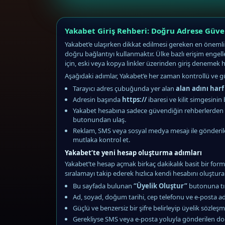
Yakabet Giriş Rehberi: Doğru Adrese Güve
Yakabet’e ulaşırken dikkat edilmesi gereken en önemli
doğru bağlantıyı kullanmaktır. Ülke bazlı erişim engell
için, eski veya kopya linkler üzerinden giriş denemek he
Aşağıdaki adımlar, Yakabet’e her zaman kontrollü ve g
Tarayıcı adres çubuğunda yer alan
alan adını harf
Adresin başında
https://
ibaresi ve kilit simgesin
Yakabet hesabına sadece güvendiğin rehberlerden 
butonundan ulaş.
Reklam, SMS veya sosyal medya mesajı ile gönderile
mutlaka kontrol et.
Yakabet’te yeni hesap oluşturma adımları
Yakabet’te hesap açmak birkaç dakikalık basit bir for
sıralamayı takip ederek hızlıca kendi hesabını oluşturab
Bu sayfada bulunan
“Üyelik Oluştur”
butonuna tık
Ad, soyad, doğum tarihi, cep telefonu ve e-posta adre
Güçlü ve benzersiz bir şifre belirleyip üyelik sözleş
Gerekliyse SMS veya e-posta yoluyla gönderilen d