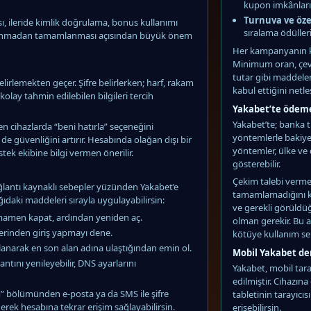
kupon imkânları
Turnuva ve özel
sı, ileride kimlik doğrulama, bonus kullanımı
sıralama ödülle
aşanmadan tamamlanması açısından büyük önem
Her kampanyanın ken
Minimum oran, çevri
tutar gibi maddele
lirlemekten geçer. Şifre belirlerken; harf, rakam
kabul ettiğini netl
olay tahmin edilebilen bilgileri tercih
Yakabet’te ödeme
Yakabet’te; banka t
n cihazlarda “beni hatırla” seçeneğini
yöntemlerle bakiye y
 de güvenliğini artırır. Hesabında olağan dışı bir
yöntemler, ülke v
tek ekibine bilgi vermen önerilir.
gösterebilir.
Çekim talebi verm
bağlantı kaynaklı sebepler yüzünden Yakabet’e
tamamlamadığını ko
ıdaki maddeleri sırayla uygulayabilirsin:
ve gerekli görüld
tamamen kapat, ardından yeniden aç.
olman gerekir. Bu a
üzerinden giriş yapmayı dene.
kötüye kullanım se
anarak en son alan adına ulaştığından emin ol.
Mobil Yakabet d
ını yenileyebilir, DNS ayarlarını
Yakabet, mobil tara
edilmiştir. Cihazı
m” bölümünden e-posta ya da SMS ile şifre
tabletinin tarayıcı
ederek hesabına tekrar erişim sağlayabilirsin.
erişebilirsin.