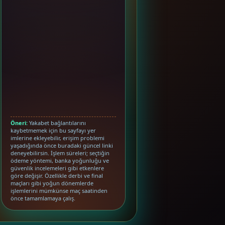
Öneri:
Yakabet bağlantılarını
kaybetmemek için bu sayfayı yer
imlerine ekleyebilir, erişim problemi
yaşadığında önce buradaki güncel linki
deneyebilirsin. İşlem süreleri; seçtiğin
ödeme yöntemi, banka yoğunluğu ve
güvenlik incelemeleri gibi etkenlere
göre değişir. Özellikle derbi ve final
maçları gibi yoğun dönemlerde
işlemlerini mümkünse maç saatinden
önce tamamlamaya çalış.