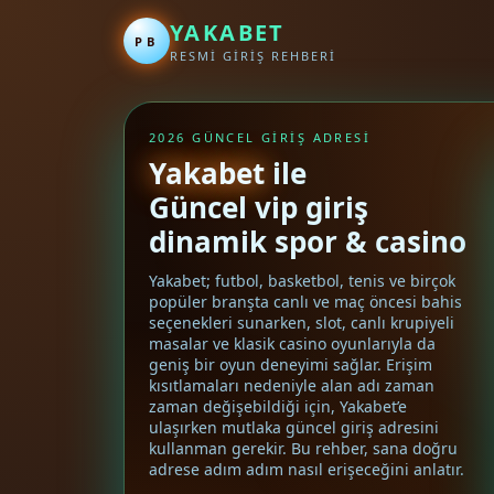
YAKABET
PB
RESMİ GİRİŞ REHBERİ
2026 GÜNCEL GİRİŞ ADRESİ
Yakabet
ile
Güncel vip giriş
dinamik spor & casino
Yakabet; futbol, basketbol, tenis ve birçok
popüler branşta canlı ve maç öncesi bahis
seçenekleri sunarken, slot, canlı krupiyeli
masalar ve klasik casino oyunlarıyla da
geniş bir oyun deneyimi sağlar. Erişim
kısıtlamaları nedeniyle alan adı zaman
zaman değişebildiği için, Yakabet’e
ulaşırken mutlaka güncel giriş adresini
kullanman gerekir. Bu rehber, sana doğru
adrese adım adım nasıl erişeceğini anlatır.