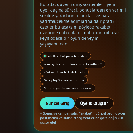
Burada; güvenli giriş yöntemleri, yeni
üyelik açma süreci, bonuslardan en verimli
şekilde yararlanma ipuçları ve para
yatırma/çekme adımlarına dair pratik
özetler bulacaksın. Böylece Yakabet
üzerinde daha planlı, daha kontrollü ve
keyif odaklı bir oyun deneyimi
yaşayabilirsin.
Hızlı & şeffaf para transferi
Yeni üyelere özel karşılama fırsatları *
7/24 aktif canlı destek ekibi
Geniş lig & oyun yelpazesi
Mobil uyumlu arayüz deneyimi
Güncel Giriş
Üyelik Oluştur
* Bonus ve kampanyalar, Yakabet’in güncel promosyon
politikasına ve kullanıcı segmentlerine göre değişiklik
gösterebilir.