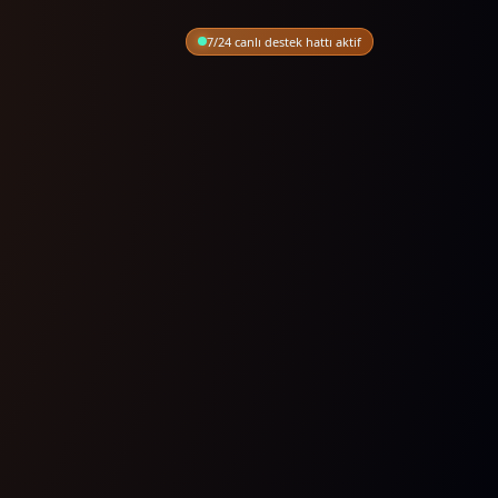
7/24 canlı destek hattı aktif