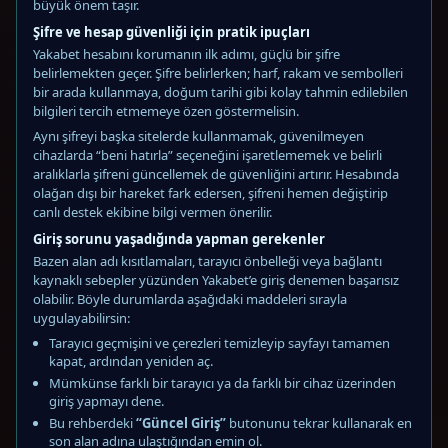
büyük önem taşır.
Şifre ve hesap güvenliği için pratik ipuçları
Yakabet hesabını korumanın ilk adımı, güçlü bir şifre
belirlemekten geçer. Şifre belirlerken; harf, rakam ve sembolleri
bir arada kullanmaya, doğum tarihi gibi kolay tahmin edilebilen
bilgileri tercih etmemeye özen göstermelisin.
Aynı şifreyi başka sitelerde kullanmamak, güvenilmeyen
cihazlarda “beni hatırla” seçeneğini işaretlememek ve belirli
aralıklarla şifreni güncellemek de güvenliğini artırır. Hesabında
olağan dışı bir hareket fark edersen, şifreni hemen değiştirip
canlı destek ekibine bilgi vermen önerilir.
Giriş sorunu yaşadığında yapman gerekenler
Bazen alan adı kısıtlamaları, tarayıcı önbelleği veya bağlantı
kaynaklı sebepler yüzünden Yakabet’e giriş denemen başarısız
olabilir. Böyle durumlarda aşağıdaki maddeleri sırayla
uygulayabilirsin:
Tarayıcı geçmişini ve çerezleri temizleyip sayfayı tamamen
kapat, ardından yeniden aç.
Mümkünse farklı bir tarayıcı ya da farklı bir cihaz üzerinden
giriş yapmayı dene.
Bu rehberdeki
“Güncel Giriş”
butonunu tekrar kullanarak en
son alan adına ulaştığından emin ol.