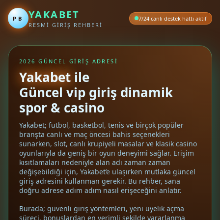
YAKABET
PB
7/24 canlı destek hattı aktif
RESMİ GİRİŞ REHBERİ
2026 GÜNCEL GİRİŞ ADRESİ
Yakabet
ile
Güncel vip giriş dinamik
spor & casino
Yakabet; futbol, basketbol, tenis ve birçok popüler
branşta canlı ve maç öncesi bahis seçenekleri
sunarken, slot, canlı krupiyeli masalar ve klasik casino
oyunlarıyla da geniş bir oyun deneyimi sağlar. Erişim
kısıtlamaları nedeniyle alan adı zaman zaman
değişebildiği için, Yakabet’e ulaşırken mutlaka güncel
giriş adresini kullanman gerekir. Bu rehber, sana
doğru adrese adım adım nasıl erişeceğini anlatır.
Burada; güvenli giriş yöntemleri, yeni üyelik açma
süreci, bonuslardan en verimli şekilde yararlanma