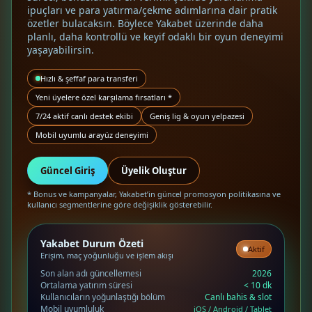
ipuçları ve para yatırma/çekme adımlarına dair pratik
özetler bulacaksın. Böylece Yakabet üzerinde daha
planlı, daha kontrollü ve keyif odaklı bir oyun deneyimi
yaşayabilirsin.
Hızlı & şeffaf para transferi
Yeni üyelere özel karşılama fırsatları *
7/24 aktif canlı destek ekibi
Geniş lig & oyun yelpazesi
Mobil uyumlu arayüz deneyimi
Güncel Giriş
Üyelik Oluştur
* Bonus ve kampanyalar, Yakabet’in güncel promosyon politikasına ve
kullanıcı segmentlerine göre değişiklik gösterebilir.
Yakabet Durum Özeti
Aktif
Erişim, maç yoğunluğu ve işlem akışı
Son alan adı güncellemesi
2026
Ortalama yatırım süresi
< 10 dk
Kullanıcıların yoğunlaştığı bölüm
Canlı bahis & slot
Mobil uyumluluk
iOS / Android / Tablet