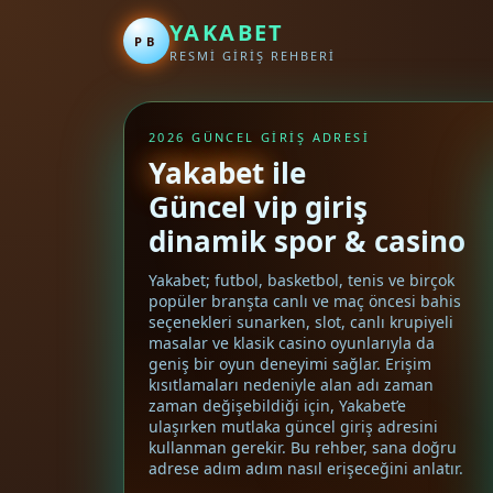
YAKABET
PB
RESMİ GİRİŞ REHBERİ
2026 GÜNCEL GİRİŞ ADRESİ
Yakabet
ile
Güncel vip giriş
dinamik spor & casino
Yakabet; futbol, basketbol, tenis ve birçok
popüler branşta canlı ve maç öncesi bahis
seçenekleri sunarken, slot, canlı krupiyeli
masalar ve klasik casino oyunlarıyla da
geniş bir oyun deneyimi sağlar. Erişim
kısıtlamaları nedeniyle alan adı zaman
zaman değişebildiği için, Yakabet’e
ulaşırken mutlaka güncel giriş adresini
kullanman gerekir. Bu rehber, sana doğru
adrese adım adım nasıl erişeceğini anlatır.