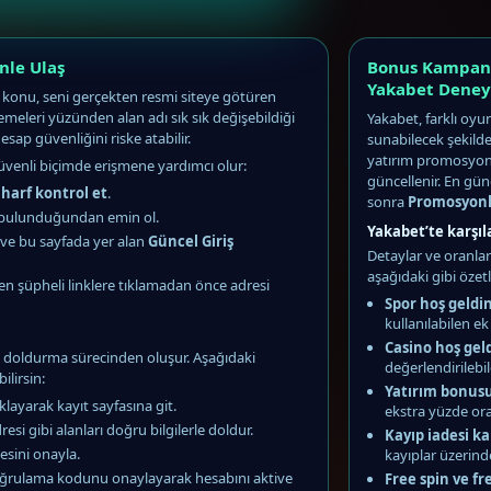
nle Ulaş
Bonus Kampany
Yakabet Deney
 konu, seni gerçekten resmi siteye götüren
emeleri yüzünden alan adı sık sık değişebildiği
Yakabet, farklı oy
sap güvenliğini riske atabilir.
sunabilecek şekilde 
yatırım promosyonl
üvenli biçimde erişmene yardımcı olur:
güncellenir. En gün
 harf kontrol et
.
sonra
Promosyonl
in bulunduğundan emin ol.
Yakabet’te karşıl
ve bu sayfada yer alan
Güncel Giriş
Detaylar ve oranlar 
aşağıdaki gibi özetl
n şüpheli linklere tıklamadan önce adresi
Spor hoş geldi
kullanılabilen ek
Casino hoş gel
m doldurma sürecinden oluşur. Aşağıdaki
değerlendirilebi
ilirsin:
Yatırım bonusu
layarak kayıt sayfasına git.
ekstra yüzde ora
si gibi alanları doğru bilgilerle doldur.
Kayıp iadesi k
mesini onayla.
kayıplar üzerind
oğrulama kodunu onaylayarak hesabını aktive
Free spin ve fr