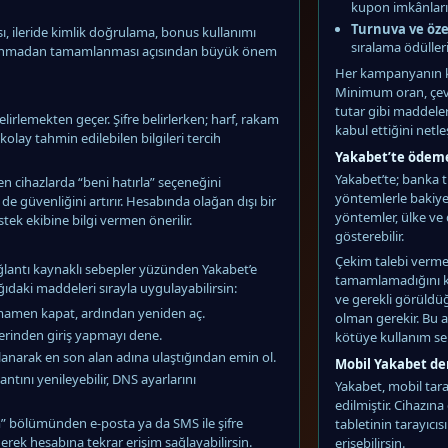
kupon imkânları
Turnuva ve özel
sı, ileride kimlik doğrulama, bonus kullanımı
sıralama ödülle
aşanmadan tamamlanması açısından büyük önem
Her kampanyanın ken
Minimum oran, çevri
tutar gibi maddele
lirlemekten geçer. Şifre belirlerken; harf, rakam
kabul ettiğini netl
olay tahmin edilebilen bilgileri tercih
Yakabet’te ödeme
Yakabet’te; banka t
n cihazlarda “beni hatırla” seçeneğini
yöntemlerle bakiye y
 de güvenliğini artırır. Hesabında olağan dışı bir
yöntemler, ülke v
tek ekibine bilgi vermen önerilir.
gösterebilir.
Çekim talebi verm
bağlantı kaynaklı sebepler yüzünden Yakabet’e
tamamlamadığını ko
ıdaki maddeleri sırayla uygulayabilirsin:
ve gerekli görüld
tamamen kapat, ardından yeniden aç.
olman gerekir. Bu a
üzerinden giriş yapmayı dene.
kötüye kullanım se
anarak en son alan adına ulaştığından emin ol.
Mobil Yakabet d
ını yenileyebilir, DNS ayarlarını
Yakabet, mobil tara
edilmiştir. Cihazı
m” bölümünden e-posta ya da SMS ile şifre
tabletinin tarayıcı
ederek hesabına tekrar erişim sağlayabilirsin.
erişebilirsin.