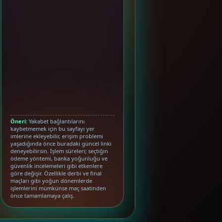
Öneri:
Yakabet bağlantılarını
kaybetmemek için bu sayfayı yer
imlerine ekleyebilir, erişim problemi
yaşadığında önce buradaki güncel linki
deneyebilirsin. İşlem süreleri; seçtiğin
ödeme yöntemi, banka yoğunluğu ve
güvenlik incelemeleri gibi etkenlere
göre değişir. Özellikle derbi ve final
maçları gibi yoğun dönemlerde
işlemlerini mümkünse maç saatinden
önce tamamlamaya çalış.