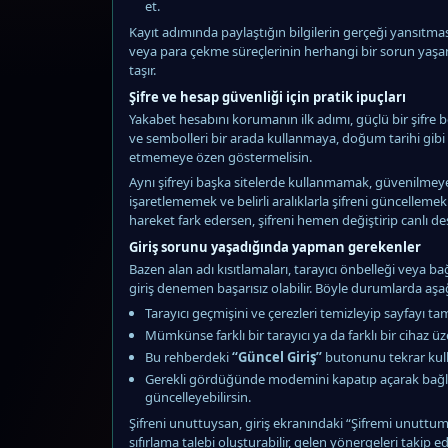
et.
Kayıt adımında paylaştığın bilgilerin gerçeği yansıtma
veya para çekme süreçlerinin herhangi bir sorun y
taşır.
Şifre ve hesap güvenliği için pratik ipuçları
Yakabet hesabını korumanın ilk adımı, güçlü bir şifre be
ve sembolleri bir arada kullanmaya, doğum tarihi gibi k
etmemeye özen göstermelisin.
Aynı şifreyi başka sitelerde kullanmamak, güvenilmeye
işaretlememek ve belirli aralıklarla şifreni güncellemek
hareket fark edersen, şifreni hemen değiştirip canlı des
Giriş sorunu yaşadığında yapman gerekenler
Bazen alan adı kısıtlamaları, tarayıcı önbelleği veya 
giriş denemen başarısız olabilir. Böyle durumlarda aşağ
Tarayıcı geçmişini ve çerezleri temizleyip sayfayı 
Mümkünse farklı bir tarayıcı ya da farklı bir cihaz 
Bu rehberdeki
“Güncel Giriş”
butonunu tekrar kull
Gerekli gördüğünde modemini kapatıp açarak bağlant
güncelleyebilirsin.
Şifreni unuttuysan, giriş ekranındaki “Şifremi unuttu
sıfırlama talebi oluşturabilir, gelen yönergeleri takip 