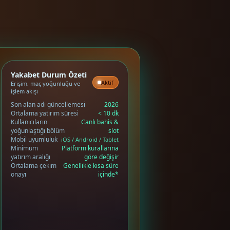
Yakabet Durum Özeti
Aktif
Erişim, maç yoğunluğu ve
işlem akışı
Son alan adı güncellemesi
2026
Ortalama yatırım süresi
< 10 dk
Kullanıcıların
Canlı bahis &
yoğunlaştığı bölüm
slot
Mobil uyumluluk
iOS / Android / Tablet
Minimum
Platform kurallarına
yatırım aralığı
göre değişir
Ortalama çekim
Genellikle kısa süre
onayı
içinde*