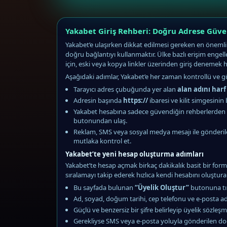
Yakabet Giriş Rehberi: Doğru Adrese Güve
Yakabet’e ulaşırken dikkat edilmesi gereken en önemli
doğru bağlantıyı kullanmaktır. Ülke bazlı erişim engell
için, eski veya kopya linkler üzerinden giriş denemek he
Aşağıdaki adımlar, Yakabet’e her zaman kontrollü ve g
Tarayıcı adres çubuğunda yer alan
alan adını harf
Adresin başında
https://
ibaresi ve kilit simgesin
Yakabet hesabına sadece güvendiğin rehberlerden 
butonundan ulaş.
Reklam, SMS veya sosyal medya mesajı ile gönderile
mutlaka kontrol et.
Yakabet’te yeni hesap oluşturma adımları
Yakabet’te hesap açmak birkaç dakikalık basit bir for
sıralamayı takip ederek hızlıca kendi hesabını oluşturab
Bu sayfada bulunan
“Üyelik Oluştur”
butonuna tık
Ad, soyad, doğum tarihi, cep telefonu ve e-posta adre
Güçlü ve benzersiz bir şifre belirleyip üyelik sözleş
Gerekliyse SMS veya e-posta yoluyla gönderilen d