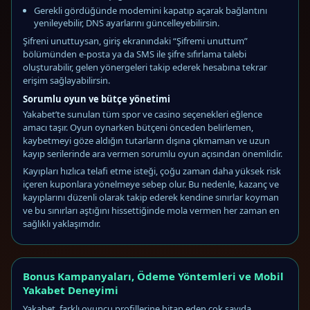
Gerekli gördüğünde modemini kapatıp açarak bağlantını
yenileyebilir, DNS ayarlarını güncelleyebilirsin.
Şifreni unuttuysan, giriş ekranındaki “Şifremi unuttum”
bölümünden e-posta ya da SMS ile şifre sıfırlama talebi
oluşturabilir, gelen yönergeleri takip ederek hesabına tekrar
erişim sağlayabilirsin.
Sorumlu oyun ve bütçe yönetimi
Yakabet’te sunulan tüm spor ve casino seçenekleri eğlence
amacı taşır. Oyun oynarken bütçeni önceden belirlemen,
kaybetmeyi göze aldığın tutarların dışına çıkmaman ve uzun
kayıp serilerinde ara vermen sorumlu oyun açısından önemlidir.
Kayıpları hızlıca telafi etme isteği, çoğu zaman daha yüksek risk
içeren kuponlara yönelmeye sebep olur. Bu nedenle, kazanç ve
kayıplarını düzenli olarak takip ederek kendine sınırlar koyman
ve bu sınırları aştığını hissettiğinde mola vermen her zaman en
sağlıklı yaklaşımdır.
Bonus Kampanyaları, Ödeme Yöntemleri ve Mobil
Yakabet Deneyimi
Yakabet, farklı oyuncu profillerine hitap eden çok sayıda