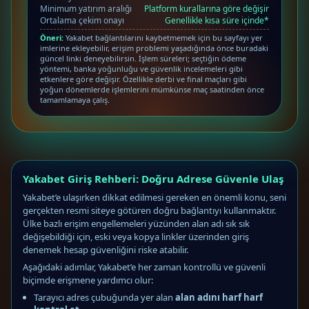
Minimum yatırım aralığı
Platform kurallarına göre değişir
Ortalama çekim onayı
Genellikle kısa süre içinde*
Öneri:
Yakabet bağlantılarını kaybetmemek için bu sayfayı yer
imlerine ekleyebilir, erişim problemi yaşadığında önce buradaki
güncel linki deneyebilirsin. İşlem süreleri; seçtiğin ödeme
yöntemi, banka yoğunluğu ve güvenlik incelemeleri gibi
etkenlere göre değişir. Özellikle derbi ve final maçları gibi
yoğun dönemlerde işlemlerini mümkünse maç saatinden önce
tamamlamaya çalış.
Yakabet Giriş Rehberi: Doğru Adrese Güvenle Ulaş
Yakabet’e ulaşırken dikkat edilmesi gereken en önemli konu, seni
gerçekten resmi siteye götüren doğru bağlantıyı kullanmaktır.
Ülke bazlı erişim engellemeleri yüzünden alan adı sık sık
değişebildiği için, eski veya kopya linkler üzerinden giriş
denemek hesap güvenliğini riske atabilir.
Aşağıdaki adımlar, Yakabet’e her zaman kontrollü ve güvenli
biçimde erişmene yardımcı olur:
Tarayıcı adres çubuğunda yer alan
alan adını harf harf