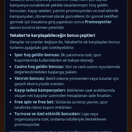
kampanya sunabilecek şekilde tasarlanmıştır. Hoş geldin
bonusları, kayıp iadeleri, yatırım promosyonları ve özel etkinlik
kampanyaları, dönemsel olarak güncellenir. En güncel teklifleri
görmek için hesabına giriş yaptıktan sonra
Promosyonlar
alanını kontrol etmen yeterlidir.
Yakabet’te karşılaşabileceğin bonus çeşitleri
Detaylar ve oranlar değişse de, Yakabet’te sık karşılaşılan bonus
türlerini aşağıdaki gibi özetleyebiliriz:
Spor hoş geldin bonusu:
İlk yatırımına özel, spor
kuponlarında kullanılabilen ek bakiye desteği.
Casino hoş geldin bonusu:
Slot ve canlı casino oyunlarında
değerlendirilebilen başlangıç paketi.
Yatırım bonusu:
Belirli ödeme yöntemleri veya tutarlar için
geçerli ekstra yüzde oranları.
Kayıp iadesi kampanyaları:
Belirlenen saat aralıklarında
oluşan net kayıplar üzerinden hesaplanan iade fırsatları.
Free spin ve free bet:
Slotlarda ücretsiz çevrim, spor
tarafında risksiz kupon imkânları.
Turnuva ve özel etkinlik bonusları:
Lige veya
organizasyona özel, sıralama ödülleriyle desteklenen
promosyonlar.