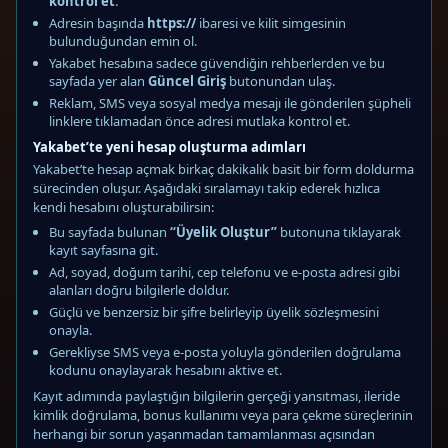
kontrol et
.
Adresin başında
https://
ibaresi ve kilit simgesinin
bulunduğundan emin ol.
Yakabet hesabına sadece güvendiğin rehberlerden ve bu
sayfada yer alan
Güncel Giriş
butonundan ulaş.
Reklam, SMS veya sosyal medya mesajı ile gönderilen şüpheli
linklere tıklamadan önce adresi mutlaka kontrol et.
Yakabet’te yeni hesap oluşturma adımları
Yakabet’te hesap açmak birkaç dakikalık basit bir form doldurma
sürecinden oluşur. Aşağıdaki sıralamayı takip ederek hızlıca
kendi hesabını oluşturabilirsin:
Bu sayfada bulunan
“Üyelik Oluştur”
butonuna tıklayarak
kayıt sayfasına git.
Ad, soyad, doğum tarihi, cep telefonu ve e-posta adresi gibi
alanları doğru bilgilerle doldur.
Güçlü ve benzersiz bir şifre belirleyip üyelik sözleşmesini
onayla.
Gerekliyse SMS veya e-posta yoluyla gönderilen doğrulama
kodunu onaylayarak hesabını aktive et.
Kayıt adımında paylaştığın bilgilerin gerçeği yansıtması, ileride
kimlik doğrulama, bonus kullanımı veya para çekme süreçlerinin
herhangi bir sorun yaşanmadan tamamlanması açısından