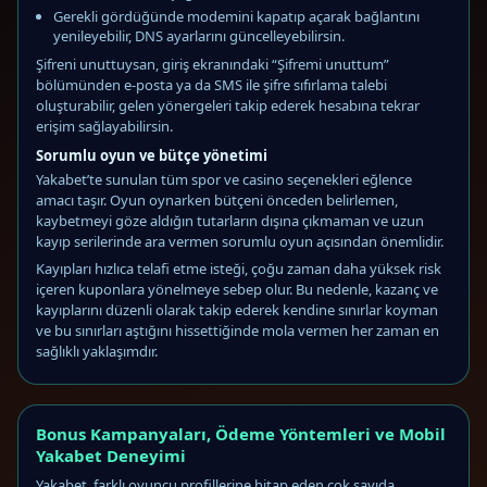
Gerekli gördüğünde modemini kapatıp açarak bağlantını
yenileyebilir, DNS ayarlarını güncelleyebilirsin.
Şifreni unuttuysan, giriş ekranındaki “Şifremi unuttum”
bölümünden e-posta ya da SMS ile şifre sıfırlama talebi
oluşturabilir, gelen yönergeleri takip ederek hesabına tekrar
erişim sağlayabilirsin.
Sorumlu oyun ve bütçe yönetimi
Yakabet’te sunulan tüm spor ve casino seçenekleri eğlence
amacı taşır. Oyun oynarken bütçeni önceden belirlemen,
kaybetmeyi göze aldığın tutarların dışına çıkmaman ve uzun
kayıp serilerinde ara vermen sorumlu oyun açısından önemlidir.
Kayıpları hızlıca telafi etme isteği, çoğu zaman daha yüksek risk
içeren kuponlara yönelmeye sebep olur. Bu nedenle, kazanç ve
kayıplarını düzenli olarak takip ederek kendine sınırlar koyman
ve bu sınırları aştığını hissettiğinde mola vermen her zaman en
sağlıklı yaklaşımdır.
Bonus Kampanyaları, Ödeme Yöntemleri ve Mobil
Yakabet Deneyimi
Yakabet, farklı oyuncu profillerine hitap eden çok sayıda