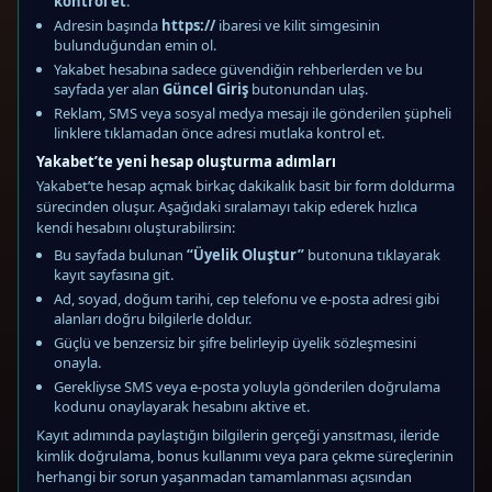
kontrol et
.
Adresin başında
https://
ibaresi ve kilit simgesinin
bulunduğundan emin ol.
Yakabet hesabına sadece güvendiğin rehberlerden ve bu
sayfada yer alan
Güncel Giriş
butonundan ulaş.
Reklam, SMS veya sosyal medya mesajı ile gönderilen şüpheli
linklere tıklamadan önce adresi mutlaka kontrol et.
Yakabet’te yeni hesap oluşturma adımları
Yakabet’te hesap açmak birkaç dakikalık basit bir form doldurma
sürecinden oluşur. Aşağıdaki sıralamayı takip ederek hızlıca
kendi hesabını oluşturabilirsin:
Bu sayfada bulunan
“Üyelik Oluştur”
butonuna tıklayarak
kayıt sayfasına git.
Ad, soyad, doğum tarihi, cep telefonu ve e-posta adresi gibi
alanları doğru bilgilerle doldur.
Güçlü ve benzersiz bir şifre belirleyip üyelik sözleşmesini
onayla.
Gerekliyse SMS veya e-posta yoluyla gönderilen doğrulama
kodunu onaylayarak hesabını aktive et.
Kayıt adımında paylaştığın bilgilerin gerçeği yansıtması, ileride
kimlik doğrulama, bonus kullanımı veya para çekme süreçlerinin
herhangi bir sorun yaşanmadan tamamlanması açısından