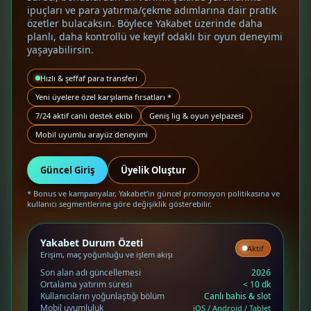
ipuçları ve para yatırma/çekme adımlarına dair pratik
özetler bulacaksın. Böylece Yakabet üzerinde daha
planlı, daha kontrollü ve keyif odaklı bir oyun deneyimi
yaşayabilirsin.
Hızlı & şeffaf para transferi
Yeni üyelere özel karşılama fırsatları *
7/24 aktif canlı destek ekibi
Geniş lig & oyun yelpazesi
Mobil uyumlu arayüz deneyimi
Güncel Giriş
Üyelik Oluştur
* Bonus ve kampanyalar, Yakabet’in güncel promosyon politikasına ve
kullanıcı segmentlerine göre değişiklik gösterebilir.
Yakabet Durum Özeti
Aktif
Erişim, maç yoğunluğu ve işlem akışı
Son alan adı güncellemesi
2026
Ortalama yatırım süresi
< 10 dk
Kullanıcıların yoğunlaştığı bölüm
Canlı bahis & slot
Mobil uyumluluk
iOS / Android / Tablet