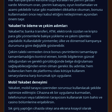
Her kampanyanın kendine özgü kuralları ve çevrim şartları
vardır. Minimum oran, çevrim katsayısı, oyun kısıtlamaları ve
azami çekilebilir tutar gibi maddeleri dikkatlice okuman, bonusu
kullanmadan önce neyi kabul ettiğini netleştirmen açısından
önem taşır.
Yakabet’te ödeme ve çekim adımları
Yakabet’te; banka transferi, ATM, elektronik cüzdan ve kripto
para gibi yöntemlerle bakiye yükleme ve çekim işlemleri
yapılabilir. Kullanılabilir yöntemler, ülke ve dönemsel kampanya
durumuna göre değişiklik gösterebilir.
Çekim talebi vermeden önce bonus çevrimlerini tamamlayıp
tamamlamadığını kontrol etmen, kimlik bilgilerinin güncel
olduğundan ve gerekli görüldüğünde belge doğrulaması
sağlayabileceğinden emin olman gerekir. Bu adımlar, hem
kullanıcıları hem de platformu olası kötüye kullanım
senaryolarına karşı korumak için uygulanır.
Mobil Yakabet deneyimi
Yakabet, mobil tarayıcı üzerinden sorunsuz kullanılacak şekilde
optimize edilmiştir. Cihazına ek bir uygulama kurmadan,
telefonunun veya tabletinin tarayıcısını kullanarak tüm bahis ve
casino bölümlerine erişebilirsin.
Sık giriş yaptığın cihazda siteyi ana ekrana kısayol olarak