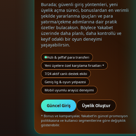
Burada; güvenli giriş yöntemleri, yeni
üyelik açma süreci, bonuslardan en verimli
şekilde yararlanma ipuçları ve para
yatırma/çekme adımlarına dair pratik
özetler bulacaksın. Böylece Yakabet
üzerinde daha planlı, daha kontrollü ve
keyif odaklı bir oyun deneyimi
yaşayabilirsin.
Hızlı & şeffaf para transferi
Yeni üyelere özel karşılama fırsatları *
7/24 aktif canlı destek ekibi
Geniş lig & oyun yelpazesi
Mobil uyumlu arayüz deneyimi
Güncel Giriş
Üyelik Oluştur
* Bonus ve kampanyalar, Yakabet’in güncel promosyon
politikasına ve kullanıcı segmentlerine göre değişiklik
gösterebilir.