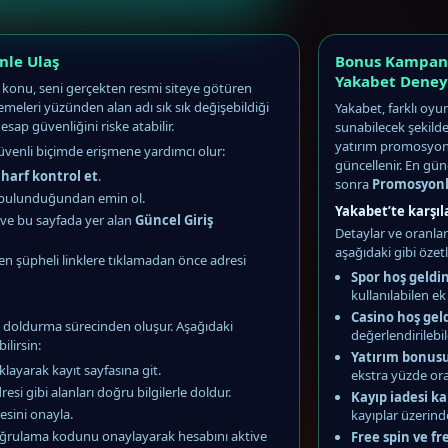
nle Ulaş
Bonus Kampany
Yakabet Deney
 konu, seni gerçekten resmi siteye götüren
emeleri yüzünden alan adı sık sık değişebildiği
Yakabet, farklı oy
sap güvenliğini riske atabilir.
sunabilecek şekilde 
yatırım promosyonl
üvenli biçimde erişmene yardımcı olur:
güncellenir. En gün
 harf kontrol et
.
sonra
Promosyonl
in bulunduğundan emin ol.
Yakabet’te karşıl
ve bu sayfada yer alan
Güncel Giriş
Detaylar ve oranlar 
aşağıdaki gibi özetl
n şüpheli linklere tıklamadan önce adresi
Spor hoş geldi
kullanılabilen ek
Casino hoş gel
m doldurma sürecinden oluşur. Aşağıdaki
değerlendirilebi
ilirsin:
Yatırım bonusu
layarak kayıt sayfasına git.
ekstra yüzde ora
si gibi alanları doğru bilgilerle doldur.
Kayıp iadesi k
mesini onayla.
kayıplar üzerind
oğrulama kodunu onaylayarak hesabını aktive
Free spin ve fr