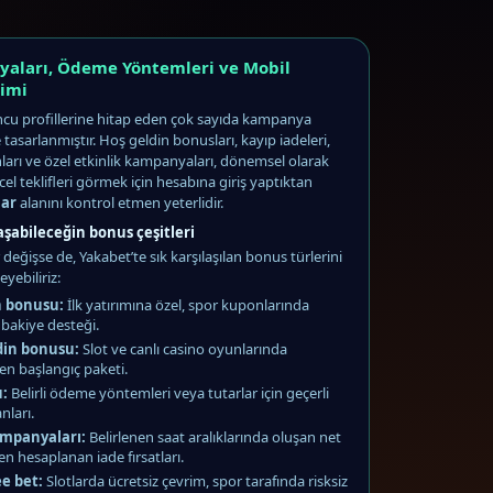
aları, Ödeme Yöntemleri ve Mobil
imi
uncu profillerine hitap eden çok sayıda kampanya
tasarlanmıştır. Hoş geldin bonusları, kayıp iadeleri,
arı ve özel etkinlik kampanyaları, dönemsel olarak
cel teklifleri görmek için hesabına giriş yaptıktan
ar
alanını kontrol etmen yeterlidir.
aşabileceğin bonus çeşitleri
değişse de, Yakabet’te sık karşılaşılan bonus türlerini
eyebiliriz:
n bonusu:
İlk yatırımına özel, spor kuponlarında
 bakiye desteği.
din bonusu:
Slot ve canlı casino oyunlarında
len başlangıç paketi.
:
Belirli ödeme yöntemleri veya tutarlar için geçerli
nları.
ampanyaları:
Belirlenen saat aralıklarında oluşan net
en hesaplanan iade fırsatları.
ee bet:
Slotlarda ücretsiz çevrim, spor tarafında risksiz