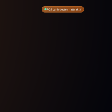
7/24 canlı destek hattı aktif