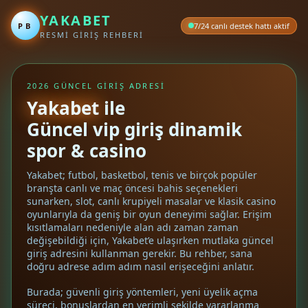
YAKABET
PB
7/24 canlı destek hattı aktif
RESMİ GİRİŞ REHBERİ
2026 GÜNCEL GİRİŞ ADRESİ
Yakabet
ile
Güncel vip giriş dinamik
spor & casino
Yakabet; futbol, basketbol, tenis ve birçok popüler
branşta canlı ve maç öncesi bahis seçenekleri
sunarken, slot, canlı krupiyeli masalar ve klasik casino
oyunlarıyla da geniş bir oyun deneyimi sağlar. Erişim
kısıtlamaları nedeniyle alan adı zaman zaman
değişebildiği için, Yakabet’e ulaşırken mutlaka güncel
giriş adresini kullanman gerekir. Bu rehber, sana
doğru adrese adım adım nasıl erişeceğini anlatır.
Burada; güvenli giriş yöntemleri, yeni üyelik açma
süreci, bonuslardan en verimli şekilde yararlanma