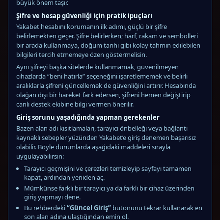
büyük önem taşır.
Şifre ve hesap güvenliği için pratik ipuçları
Yakabet hesabını korumanın ilk adımı, güçlü bir şifre
belirlemekten geçer. Şifre belirlerken; harf, rakam ve sembolleri
bir arada kullanmaya, doğum tarihi gibi kolay tahmin edilebilen
bilgileri tercih etmemeye özen göstermelisin.
Aynı şifreyi başka sitelerde kullanmamak, güvenilmeyen
cihazlarda “beni hatırla” seçeneğini işaretlememek ve belirli
aralıklarla şifreni güncellemek de güvenliğini artırır. Hesabında
olağan dışı bir hareket fark edersen, şifreni hemen değiştirip
canlı destek ekibine bilgi vermen önerilir.
Giriş sorunu yaşadığında yapman gerekenler
Bazen alan adı kısıtlamaları, tarayıcı önbelleği veya bağlantı
kaynaklı sebepler yüzünden Yakabet’e giriş denemen başarısız
olabilir. Böyle durumlarda aşağıdaki maddeleri sırayla
uygulayabilirsin:
Tarayıcı geçmişini ve çerezleri temizleyip sayfayı tamamen
kapat, ardından yeniden aç.
Mümkünse farklı bir tarayıcı ya da farklı bir cihaz üzerinden
giriş yapmayı dene.
Bu rehberdeki
“Güncel Giriş”
butonunu tekrar kullanarak en
son alan adına ulaştığından emin ol.