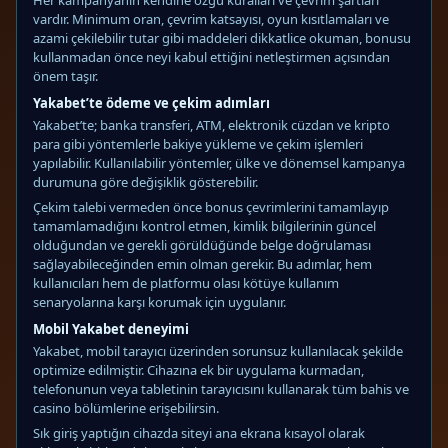
Her kampanyanın kendine özgü kuralları ve çevrim şartları
vardır. Minimum oran, çevrim katsayısı, oyun kısıtlamaları ve
azami çekilebilir tutar gibi maddeleri dikkatlice okuman, bonusu
kullanmadan önce neyi kabul ettiğini netleştirmen açısından
önem taşır.
Yakabet’te ödeme ve çekim adımları
Yakabet’te; banka transferi, ATM, elektronik cüzdan ve kripto
para gibi yöntemlerle bakiye yükleme ve çekim işlemleri
yapılabilir. Kullanılabilir yöntemler, ülke ve dönemsel kampanya
durumuna göre değişiklik gösterebilir.
Çekim talebi vermeden önce bonus çevrimlerini tamamlayıp
tamamlamadığını kontrol etmen, kimlik bilgilerinin güncel
olduğundan ve gerekli görüldüğünde belge doğrulaması
sağlayabileceğinden emin olman gerekir. Bu adımlar, hem
kullanıcıları hem de platformu olası kötüye kullanım
senaryolarına karşı korumak için uygulanır.
Mobil Yakabet deneyimi
Yakabet, mobil tarayıcı üzerinden sorunsuz kullanılacak şekilde
optimize edilmiştir. Cihazına ek bir uygulama kurmadan,
telefonunun veya tabletinin tarayıcısını kullanarak tüm bahis ve
casino bölümlerine erişebilirsin.
Sık giriş yaptığın cihazda siteyi ana ekrana kısayol olarak