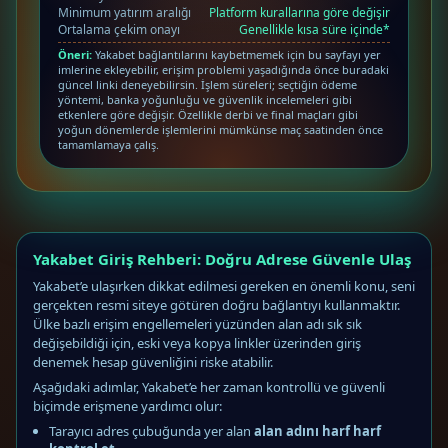
Minimum yatırım aralığı
Platform kurallarına göre değişir
Ortalama çekim onayı
Genellikle kısa süre içinde*
Öneri:
Yakabet bağlantılarını kaybetmemek için bu sayfayı yer
imlerine ekleyebilir, erişim problemi yaşadığında önce buradaki
güncel linki deneyebilirsin. İşlem süreleri; seçtiğin ödeme
yöntemi, banka yoğunluğu ve güvenlik incelemeleri gibi
etkenlere göre değişir. Özellikle derbi ve final maçları gibi
yoğun dönemlerde işlemlerini mümkünse maç saatinden önce
tamamlamaya çalış.
Yakabet Giriş Rehberi: Doğru Adrese Güvenle Ulaş
Yakabet’e ulaşırken dikkat edilmesi gereken en önemli konu, seni
gerçekten resmi siteye götüren doğru bağlantıyı kullanmaktır.
Ülke bazlı erişim engellemeleri yüzünden alan adı sık sık
değişebildiği için, eski veya kopya linkler üzerinden giriş
denemek hesap güvenliğini riske atabilir.
Aşağıdaki adımlar, Yakabet’e her zaman kontrollü ve güvenli
biçimde erişmene yardımcı olur:
Tarayıcı adres çubuğunda yer alan
alan adını harf harf