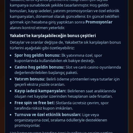
kampanya sunabilecek şekilde tasarlanmıştır. Hoş geldin
bonusları, kayıp iadeleri, yatırım promosyonları ve özel etkinlik
kampanyaları, dönemsel olarak güncellenir. En güncel teklifleri
görmek için hesabına giriş yaptıktan sonra
Promosyonlar
alanını kontrol etmen yeterlidir.
Yakabet’te karşılaşabileceğin bonus çeşitleri
Detaylar ve oranlar değişse de, Yakabet’te sık karşılaşılan bonus
türlerini aşağıdaki gibi özetleyebiliriz:
Spor hoş geldin bonusu:
İlk yatırımına özel, spor
kuponlarında kullanılabilen ek bakiye desteği.
Casino hoş geldin bonusu:
Slot ve canlı casino oyunlarında
değerlendirilebilen başlangıç paketi.
Yatırım bonusu:
Belirli ödeme yöntemleri veya tutarlar için
geçerli ekstra yüzde oranları.
Kayıp iadesi kampanyaları:
Belirlenen saat aralıklarında
oluşan net kayıplar üzerinden hesaplanan iade fırsatları.
Free spin ve free bet:
Slotlarda ücretsiz çevrim, spor
tarafında risksiz kupon imkânları.
Turnuva ve özel etkinlik bonusları:
Lige veya
organizasyona özel, sıralama ödülleriyle desteklenen
promosyonlar.