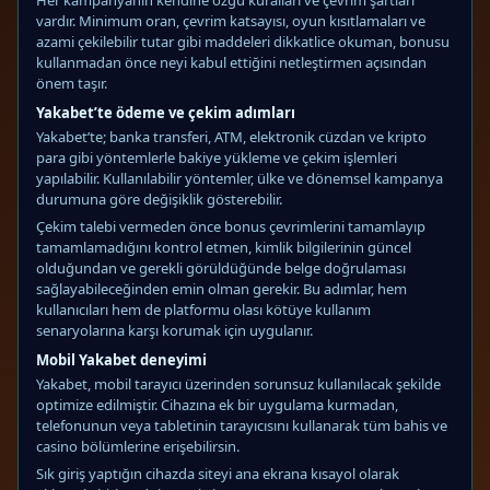
Her kampanyanın kendine özgü kuralları ve çevrim şartları
vardır. Minimum oran, çevrim katsayısı, oyun kısıtlamaları ve
azami çekilebilir tutar gibi maddeleri dikkatlice okuman, bonusu
kullanmadan önce neyi kabul ettiğini netleştirmen açısından
önem taşır.
Yakabet’te ödeme ve çekim adımları
Yakabet’te; banka transferi, ATM, elektronik cüzdan ve kripto
para gibi yöntemlerle bakiye yükleme ve çekim işlemleri
yapılabilir. Kullanılabilir yöntemler, ülke ve dönemsel kampanya
durumuna göre değişiklik gösterebilir.
Çekim talebi vermeden önce bonus çevrimlerini tamamlayıp
tamamlamadığını kontrol etmen, kimlik bilgilerinin güncel
olduğundan ve gerekli görüldüğünde belge doğrulaması
sağlayabileceğinden emin olman gerekir. Bu adımlar, hem
kullanıcıları hem de platformu olası kötüye kullanım
senaryolarına karşı korumak için uygulanır.
Mobil Yakabet deneyimi
Yakabet, mobil tarayıcı üzerinden sorunsuz kullanılacak şekilde
optimize edilmiştir. Cihazına ek bir uygulama kurmadan,
telefonunun veya tabletinin tarayıcısını kullanarak tüm bahis ve
casino bölümlerine erişebilirsin.
Sık giriş yaptığın cihazda siteyi ana ekrana kısayol olarak