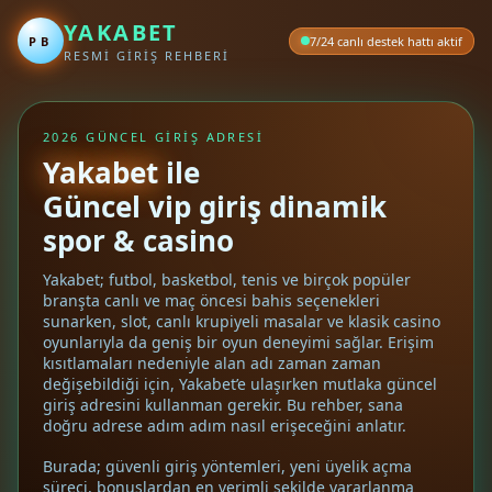
YAKABET
PB
7/24 canlı destek hattı aktif
RESMİ GİRİŞ REHBERİ
2026 GÜNCEL GİRİŞ ADRESİ
Yakabet
ile
Güncel vip giriş dinamik
spor & casino
Yakabet; futbol, basketbol, tenis ve birçok popüler
branşta canlı ve maç öncesi bahis seçenekleri
sunarken, slot, canlı krupiyeli masalar ve klasik casino
oyunlarıyla da geniş bir oyun deneyimi sağlar. Erişim
kısıtlamaları nedeniyle alan adı zaman zaman
değişebildiği için, Yakabet’e ulaşırken mutlaka güncel
giriş adresini kullanman gerekir. Bu rehber, sana
doğru adrese adım adım nasıl erişeceğini anlatır.
Burada; güvenli giriş yöntemleri, yeni üyelik açma
süreci, bonuslardan en verimli şekilde yararlanma