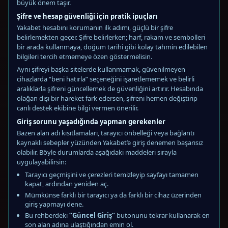
büyük önem taşır.
Şifre ve hesap güvenliği için pratik ipuçları
Yakabet hesabını korumanın ilk adımı, güçlü bir şifre
belirlemekten geçer. Şifre belirlerken; harf, rakam ve sembolleri
bir arada kullanmaya, doğum tarihi gibi kolay tahmin edilebilen
bilgileri tercih etmemeye özen göstermelisin.
Aynı şifreyi başka sitelerde kullanmamak, güvenilmeyen
cihazlarda “beni hatırla” seçeneğini işaretlememek ve belirli
aralıklarla şifreni güncellemek de güvenliğini artırır. Hesabında
olağan dışı bir hareket fark edersen, şifreni hemen değiştirip
canlı destek ekibine bilgi vermen önerilir.
Giriş sorunu yaşadığında yapman gerekenler
Bazen alan adı kısıtlamaları, tarayıcı önbelleği veya bağlantı
kaynaklı sebepler yüzünden Yakabet’e giriş denemen başarısız
olabilir. Böyle durumlarda aşağıdaki maddeleri sırayla
uygulayabilirsin:
Tarayıcı geçmişini ve çerezleri temizleyip sayfayı tamamen
kapat, ardından yeniden aç.
Mümkünse farklı bir tarayıcı ya da farklı bir cihaz üzerinden
giriş yapmayı dene.
Bu rehberdeki
“Güncel Giriş”
butonunu tekrar kullanarak en
son alan adına ulaştığından emin ol.