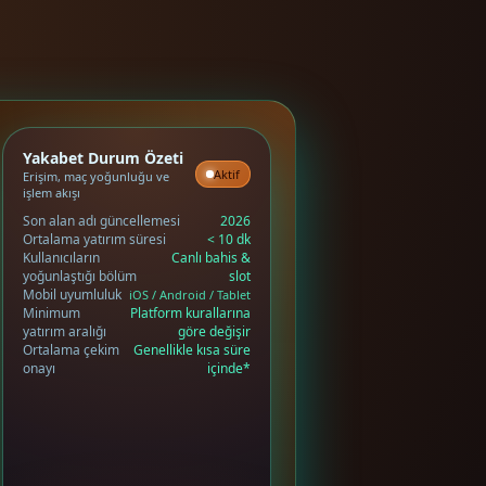
Yakabet Durum Özeti
Aktif
Erişim, maç yoğunluğu ve
işlem akışı
Son alan adı güncellemesi
2026
Ortalama yatırım süresi
< 10 dk
Kullanıcıların
Canlı bahis &
yoğunlaştığı bölüm
slot
Mobil uyumluluk
iOS / Android / Tablet
Minimum
Platform kurallarına
yatırım aralığı
göre değişir
Ortalama çekim
Genellikle kısa süre
onayı
içinde*