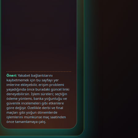
Öneri:
Yakabet bağlantılarını
kaybetmemek için bu sayfayı yer
imlerine ekleyebilir, erişim problemi
yaşadığında önce buradaki güncel linki
deneyebilirsin. İşlem süreleri; seçtiğin
ödeme yöntemi, banka yoğunluğu ve
güvenlik incelemeleri gibi etkenlere
göre değişir. Özellikle derbi ve final
maçları gibi yoğun dönemlerde
işlemlerini mümkünse maç saatinden
önce tamamlamaya çalış.