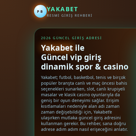
YAKABET
PB
RESMİ GİRİŞ REHBERİ
2026 GÜNCEL GİRİŞ ADRESİ
Yakabet
ile
Güncel vip giriş
dinamik spor & casino
Yakabet; futbol, basketbol, tenis ve birçok
popüler branşta canlı ve maç öncesi bahis
seçenekleri sunarken, slot, canlı krupiyeli
masalar ve klasik casino oyunlarıyla da
geniş bir oyun deneyimi sağlar. Erişim
kısıtlamaları nedeniyle alan adı zaman
zaman değişebildiği için, Yakabet’e
ulaşırken mutlaka güncel giriş adresini
kullanman gerekir. Bu rehber, sana doğru
adrese adım adım nasıl erişeceğini anlatır.