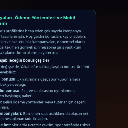
aları, Ödeme Yöntemleri ve Mobil
imi
uncu profillerine hitap eden çok sayıda kampanya
tasarlanmıştır. Hoş geldin bonusları, kayıp iadeleri,
arı ve özel etkinlik kampanyaları, dönemsel olarak
cel teklifleri görmek için hesabına giriş yaptıktan
ar
alanını kontrol etmen yeterlidir.
aşabileceğin bonus çeşitleri
değişse de, Yakabet’te sık karşılaşılan bonus türlerini
eyebiliriz:
n bonusu:
İlk yatırımına özel, spor kuponlarında
 bakiye desteği.
din bonusu:
Slot ve canlı casino oyunlarında
len başlangıç paketi.
:
Belirli ödeme yöntemleri veya tutarlar için geçerli
nları.
ampanyaları:
Belirlenen saat aralıklarında oluşan net
en hesaplanan iade fırsatları.
ee bet:
Slotlarda ücretsiz çevrim, spor tarafında risksiz