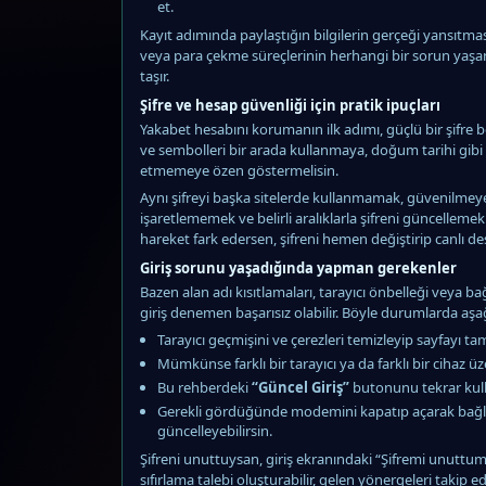
et.
Kayıt adımında paylaştığın bilgilerin gerçeği yansıtma
veya para çekme süreçlerinin herhangi bir sorun y
taşır.
Şifre ve hesap güvenliği için pratik ipuçları
Yakabet hesabını korumanın ilk adımı, güçlü bir şifre be
ve sembolleri bir arada kullanmaya, doğum tarihi gibi k
etmemeye özen göstermelisin.
Aynı şifreyi başka sitelerde kullanmamak, güvenilmeye
işaretlememek ve belirli aralıklarla şifreni güncellemek
hareket fark edersen, şifreni hemen değiştirip canlı des
Giriş sorunu yaşadığında yapman gerekenler
Bazen alan adı kısıtlamaları, tarayıcı önbelleği veya 
giriş denemen başarısız olabilir. Böyle durumlarda aşağ
Tarayıcı geçmişini ve çerezleri temizleyip sayfayı 
Mümkünse farklı bir tarayıcı ya da farklı bir cihaz 
Bu rehberdeki
“Güncel Giriş”
butonunu tekrar kull
Gerekli gördüğünde modemini kapatıp açarak bağlant
güncelleyebilirsin.
Şifreni unuttuysan, giriş ekranındaki “Şifremi unuttu
sıfırlama talebi oluşturabilir, gelen yönergeleri takip 