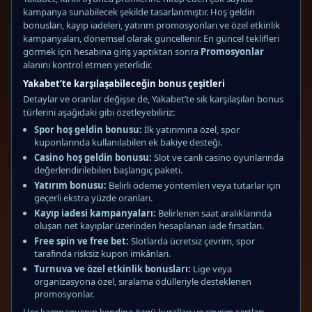
kampanya sunabilecek şekilde tasarlanmıştır. Hoş geldin
bonusları, kayıp iadeleri, yatırım promosyonları ve özel etkinlik
kampanyaları, dönemsel olarak güncellenir. En güncel teklifleri
görmek için hesabına giriş yaptıktan sonra
Promosyonlar
alanını kontrol etmen yeterlidir.
Yakabet’te karşılaşabileceğin bonus çeşitleri
Detaylar ve oranlar değişse de, Yakabet’te sık karşılaşılan bonus
türlerini aşağıdaki gibi özetleyebiliriz:
Spor hoş geldin bonusu:
İlk yatırımına özel, spor
kuponlarında kullanılabilen ek bakiye desteği.
Casino hoş geldin bonusu:
Slot ve canlı casino oyunlarında
değerlendirilebilen başlangıç paketi.
Yatırım bonusu:
Belirli ödeme yöntemleri veya tutarlar için
geçerli ekstra yüzde oranları.
Kayıp iadesi kampanyaları:
Belirlenen saat aralıklarında
oluşan net kayıplar üzerinden hesaplanan iade fırsatları.
Free spin ve free bet:
Slotlarda ücretsiz çevrim, spor
tarafında risksiz kupon imkânları.
Turnuva ve özel etkinlik bonusları:
Lige veya
organizasyona özel, sıralama ödülleriyle desteklenen
promosyonlar.