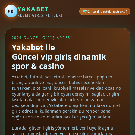
YAKABET
PB
7/24 canlı destek hattı aktif
RESMİ GİRİŞ REHBERİ
2026 GÜNCEL GİRİŞ ADRESİ
Yakabet
ile
Güncel vip giriş dinamik
spor & casino
Yakabet; futbol, basketbol, tenis ve birçok popüler
branşta canlı ve maç öncesi bahis seçenekleri
sunarken, slot, canlı krupiyeli masalar ve klasik casino
oyunlarıyla da geniş bir oyun deneyimi sağlar. Erişim
kısıtlamaları nedeniyle alan adı zaman zaman
değişebildiği için, Yakabet’e ulaşırken mutlaka güncel
giriş adresini kullanman gerekir. Bu rehber, sana
doğru adrese adım adım nasıl erişeceğini anlatır.
Burada; güvenli giriş yöntemleri, yeni üyelik açma
süreci, bonuslardan en verimli şekilde yararlanma