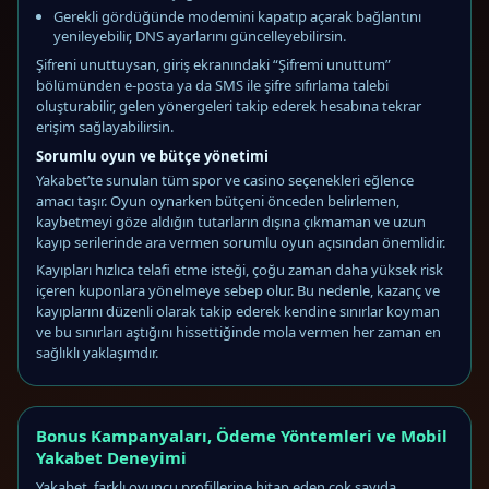
Gerekli gördüğünde modemini kapatıp açarak bağlantını
yenileyebilir, DNS ayarlarını güncelleyebilirsin.
Şifreni unuttuysan, giriş ekranındaki “Şifremi unuttum”
bölümünden e-posta ya da SMS ile şifre sıfırlama talebi
oluşturabilir, gelen yönergeleri takip ederek hesabına tekrar
erişim sağlayabilirsin.
Sorumlu oyun ve bütçe yönetimi
Yakabet’te sunulan tüm spor ve casino seçenekleri eğlence
amacı taşır. Oyun oynarken bütçeni önceden belirlemen,
kaybetmeyi göze aldığın tutarların dışına çıkmaman ve uzun
kayıp serilerinde ara vermen sorumlu oyun açısından önemlidir.
Kayıpları hızlıca telafi etme isteği, çoğu zaman daha yüksek risk
içeren kuponlara yönelmeye sebep olur. Bu nedenle, kazanç ve
kayıplarını düzenli olarak takip ederek kendine sınırlar koyman
ve bu sınırları aştığını hissettiğinde mola vermen her zaman en
sağlıklı yaklaşımdır.
Bonus Kampanyaları, Ödeme Yöntemleri ve Mobil
Yakabet Deneyimi
Yakabet, farklı oyuncu profillerine hitap eden çok sayıda