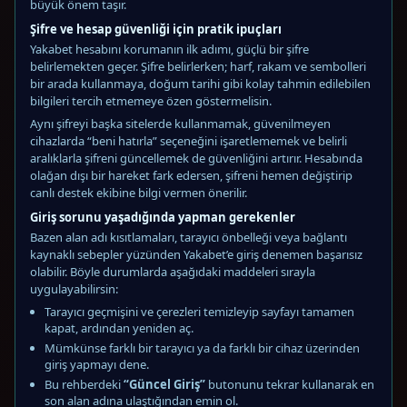
büyük önem taşır.
Şifre ve hesap güvenliği için pratik ipuçları
Yakabet hesabını korumanın ilk adımı, güçlü bir şifre
belirlemekten geçer. Şifre belirlerken; harf, rakam ve sembolleri
bir arada kullanmaya, doğum tarihi gibi kolay tahmin edilebilen
bilgileri tercih etmemeye özen göstermelisin.
Aynı şifreyi başka sitelerde kullanmamak, güvenilmeyen
cihazlarda “beni hatırla” seçeneğini işaretlememek ve belirli
aralıklarla şifreni güncellemek de güvenliğini artırır. Hesabında
olağan dışı bir hareket fark edersen, şifreni hemen değiştirip
canlı destek ekibine bilgi vermen önerilir.
Giriş sorunu yaşadığında yapman gerekenler
Bazen alan adı kısıtlamaları, tarayıcı önbelleği veya bağlantı
kaynaklı sebepler yüzünden Yakabet’e giriş denemen başarısız
olabilir. Böyle durumlarda aşağıdaki maddeleri sırayla
uygulayabilirsin:
Tarayıcı geçmişini ve çerezleri temizleyip sayfayı tamamen
kapat, ardından yeniden aç.
Mümkünse farklı bir tarayıcı ya da farklı bir cihaz üzerinden
giriş yapmayı dene.
Bu rehberdeki
“Güncel Giriş”
butonunu tekrar kullanarak en
son alan adına ulaştığından emin ol.