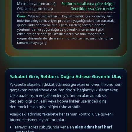
Minimum yatırım aralığı
Platform kurallarına göre değişir
Ortalama çekim onayı
Genellikle kısa süre içinde*
Öneri:
Yakabet bağlantılarını kaybetmemek için bu sayfayı yer
imlerine ekleyebilir, erişim problemi yaşadığında önce buradaki
güncel linki deneyebilirsin. İşlem süreleri; seçtiğin ödeme
yöntemi, banka yoğunluğu ve güvenlik incelemeleri gibi
etkenlere göre değişir. Özellikle derbi ve final maçları gibi
yoğun dönemlerde işlemlerini mümkünse maç saatinden önce
tamamlamaya çalış.
Yakabet Giriş Rehberi: Doğru Adrese Güvenle Ulaş
Yakabet’e ulaşırken dikkat edilmesi gereken en önemli konu, seni
gerçekten resmi siteye götüren doğru bağlantıyı kullanmaktır.
Ülke bazlı erişim engellemeleri yüzünden alan adı sık sık
değişebildiği için, eski veya kopya linkler üzerinden giriş
denemek hesap güvenliğini riske atabilir.
Aşağıdaki adımlar, Yakabet’e her zaman kontrollü ve güvenli
biçimde erişmene yardımcı olur:
Tarayıcı adres çubuğunda yer alan
alan adını harf harf