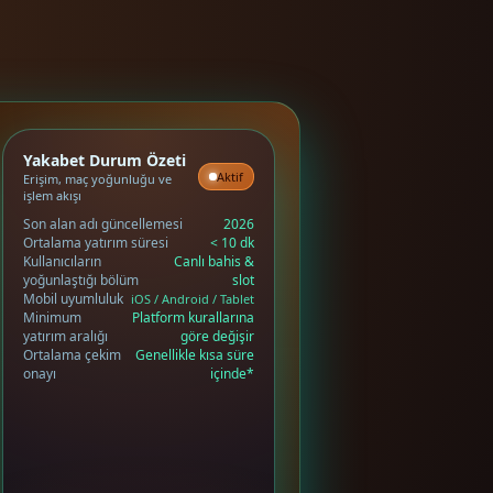
Yakabet Durum Özeti
Aktif
Erişim, maç yoğunluğu ve
işlem akışı
Son alan adı güncellemesi
2026
Ortalama yatırım süresi
< 10 dk
Kullanıcıların
Canlı bahis &
yoğunlaştığı bölüm
slot
Mobil uyumluluk
iOS / Android / Tablet
Minimum
Platform kurallarına
yatırım aralığı
göre değişir
Ortalama çekim
Genellikle kısa süre
onayı
içinde*