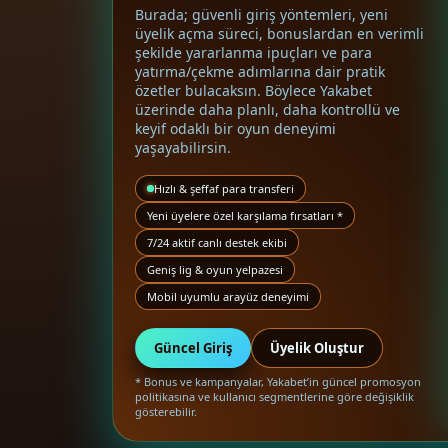
Burada; güvenli giriş yöntemleri, yeni
üyelik açma süreci, bonuslardan en verimli
şekilde yararlanma ipuçları ve para
yatırma/çekme adımlarına dair pratik
özetler bulacaksın. Böylece Yakabet
üzerinde daha planlı, daha kontrollü ve
keyif odaklı bir oyun deneyimi
yaşayabilirsin.
Hızlı & şeffaf para transferi
Yeni üyelere özel karşılama fırsatları *
7/24 aktif canlı destek ekibi
Geniş lig & oyun yelpazesi
Mobil uyumlu arayüz deneyimi
Güncel Giriş
Üyelik Oluştur
* Bonus ve kampanyalar, Yakabet’in güncel promosyon
politikasına ve kullanıcı segmentlerine göre değişiklik
gösterebilir.