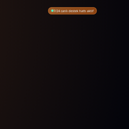
7/24 canlı destek hattı aktif