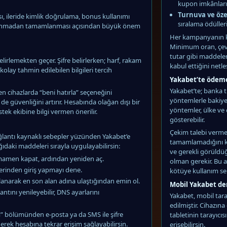
kupon imkânları
Turnuva ve özel
sı, ileride kimlik doğrulama, bonus kullanımı
sıralama ödülle
aşanmadan tamamlanması açısından büyük önem
Her kampanyanın ken
Minimum oran, çevri
tutar gibi maddele
lirlemekten geçer. Şifre belirlerken; harf, rakam
kabul ettiğini netl
olay tahmin edilebilen bilgileri tercih
Yakabet’te ödeme
Yakabet’te; banka t
n cihazlarda “beni hatırla” seçeneğini
yöntemlerle bakiye y
 de güvenliğini artırır. Hesabında olağan dışı bir
yöntemler, ülke v
tek ekibine bilgi vermen önerilir.
gösterebilir.
Çekim talebi verm
bağlantı kaynaklı sebepler yüzünden Yakabet’e
tamamlamadığını ko
ıdaki maddeleri sırayla uygulayabilirsin:
ve gerekli görüld
tamamen kapat, ardından yeniden aç.
olman gerekir. Bu a
üzerinden giriş yapmayı dene.
kötüye kullanım se
anarak en son alan adına ulaştığından emin ol.
Mobil Yakabet d
ını yenileyebilir, DNS ayarlarını
Yakabet, mobil tara
edilmiştir. Cihazı
m” bölümünden e-posta ya da SMS ile şifre
tabletinin tarayıcı
ederek hesabına tekrar erişim sağlayabilirsin.
erişebilirsin.