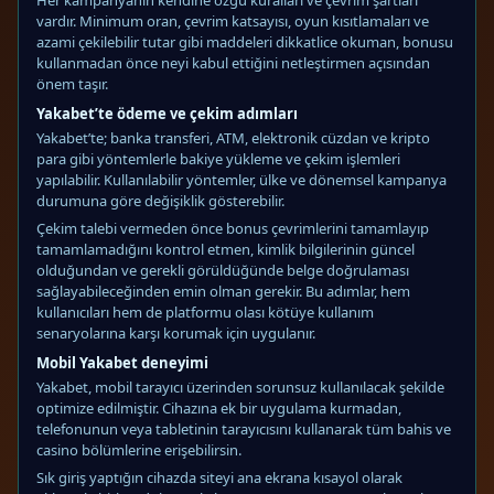
Her kampanyanın kendine özgü kuralları ve çevrim şartları
vardır. Minimum oran, çevrim katsayısı, oyun kısıtlamaları ve
azami çekilebilir tutar gibi maddeleri dikkatlice okuman, bonusu
kullanmadan önce neyi kabul ettiğini netleştirmen açısından
önem taşır.
Yakabet’te ödeme ve çekim adımları
Yakabet’te; banka transferi, ATM, elektronik cüzdan ve kripto
para gibi yöntemlerle bakiye yükleme ve çekim işlemleri
yapılabilir. Kullanılabilir yöntemler, ülke ve dönemsel kampanya
durumuna göre değişiklik gösterebilir.
Çekim talebi vermeden önce bonus çevrimlerini tamamlayıp
tamamlamadığını kontrol etmen, kimlik bilgilerinin güncel
olduğundan ve gerekli görüldüğünde belge doğrulaması
sağlayabileceğinden emin olman gerekir. Bu adımlar, hem
kullanıcıları hem de platformu olası kötüye kullanım
senaryolarına karşı korumak için uygulanır.
Mobil Yakabet deneyimi
Yakabet, mobil tarayıcı üzerinden sorunsuz kullanılacak şekilde
optimize edilmiştir. Cihazına ek bir uygulama kurmadan,
telefonunun veya tabletinin tarayıcısını kullanarak tüm bahis ve
casino bölümlerine erişebilirsin.
Sık giriş yaptığın cihazda siteyi ana ekrana kısayol olarak