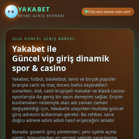
YAKABET
PB
7/24 canlı destek hattı aktif
RESMİ GİRİŞ REHBERİ
2026 GÜNCEL GİRİŞ ADRESİ
Yakabet
ile
Güncel vip giriş dinamik
spor & casino
Yakabet; futbol, basketbol, tenis ve birçok popüler
branşta canlı ve maç öncesi bahis seçenekleri
sunarken, slot, canlı krupiyeli masalar ve klasik casino
oyunlarıyla da geniş bir oyun deneyimi sağlar. Erişim
kısıtlamaları nedeniyle alan adı zaman zaman
değişebildiği için, Yakabet’e ulaşırken mutlaka güncel
giriş adresini kullanman gerekir. Bu rehber, sana
doğru adrese adım adım nasıl erişeceğini anlatır.
Burada; güvenli giriş yöntemleri, yeni üyelik açma
süreci, bonuslardan en verimli şekilde yararlanma