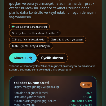
ipuçları ve para yatırma/çekme adımlarına dair pratik
özetler bulacaksın. Böylece Yakabet üzerinde daha
planlı, daha kontrollü ve keyif odaklı bir oyun deneyimi
yaşayabilirsin.
Hızlı & şeffaf para transferi
Yeni üyelere özel karşılama fırsatları *
7/24 aktif canlı destek ekibi
Geniş lig & oyun yelpazesi
Mobil uyumlu arayüz deneyimi
Güncel Giriş
Üyelik Oluştur
* Bonus ve kampanyalar, Yakabet’in güncel promosyon politikasına ve
kullanıcı segmentlerine göre değişiklik gösterebilir.
Yakabet Durum Özeti
Aktif
Erişim, maç yoğunluğu ve işlem akışı
Son alan adı güncellemesi
2026
Ortalama yatırım süresi
< 10 dk
Kullanıcıların yoğunlaştığı bölüm
Canlı bahis & slot
Mobil uyumluluk
iOS / Android / Tablet