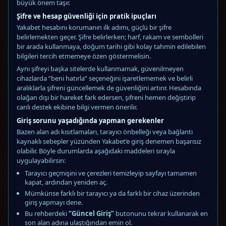
büyük önem taşır.
Şifre ve hesap güvenliği için pratik ipuçları
Yakabet hesabını korumanın ilk adımı, güçlü bir şifre
belirlemekten geçer. Şifre belirlerken; harf, rakam ve sembolleri
bir arada kullanmaya, doğum tarihi gibi kolay tahmin edilebilen
bilgileri tercih etmemeye özen göstermelisin.
Aynı şifreyi başka sitelerde kullanmamak, güvenilmeyen
cihazlarda “beni hatırla” seçeneğini işaretlememek ve belirli
aralıklarla şifreni güncellemek de güvenliğini artırır. Hesabında
olağan dışı bir hareket fark edersen, şifreni hemen değiştirip
canlı destek ekibine bilgi vermen önerilir.
Giriş sorunu yaşadığında yapman gerekenler
Bazen alan adı kısıtlamaları, tarayıcı önbelleği veya bağlantı
kaynaklı sebepler yüzünden Yakabet’e giriş denemen başarısız
olabilir. Böyle durumlarda aşağıdaki maddeleri sırayla
uygulayabilirsin:
Tarayıcı geçmişini ve çerezleri temizleyip sayfayı tamamen
kapat, ardından yeniden aç.
Mümkünse farklı bir tarayıcı ya da farklı bir cihaz üzerinden
giriş yapmayı dene.
Bu rehberdeki
“Güncel Giriş”
butonunu tekrar kullanarak en
son alan adına ulaştığından emin ol.