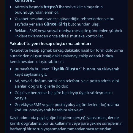
kontrol et
.
Adresin başında
https://
ibaresi ve kilit simgesinin
bulunduğundan emin ol.
Yakabet hesabına sadece güvendiğin rehberlerden ve bu
sayfada yer alan
Güncel Giriş
butonundan ulaş.
Reklam, SMS veya sosyal medya mesajı ile gönderilen şüpheli
linklere tıklamadan önce adresi mutlaka kontrol et.
Yakabet’te yeni hesap oluşturma adımları
Yakabet’te hesap açmak birkaç dakikalık basit bir form doldurma
sürecinden oluşur. Aşağıdaki sıralamayı takip ederek hızlıca
kendi hesabını oluşturabilirsin:
Bu sayfada bulunan
“Üyelik Oluştur”
butonuna tıklayarak
kayıt sayfasına git.
Ad, soyad, doğum tarihi, cep telefonu ve e-posta adresi gibi
alanları doğru bilgilerle doldur.
Güçlü ve benzersiz bir şifre belirleyip üyelik sözleşmesini
onayla.
Gerekliyse SMS veya e-posta yoluyla gönderilen doğrulama
kodunu onaylayarak hesabını aktive et.
Kayıt adımında paylaştığın bilgilerin gerçeği yansıtması, ileride
kimlik doğrulama, bonus kullanımı veya para çekme süreçlerinin
herhangi bir sorun yaşanmadan tamamlanması açısından