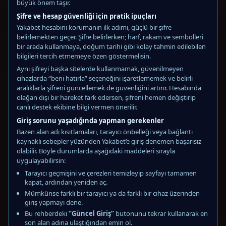
büyük önem taşır.
Şifre ve hesap güvenliği için pratik ipuçları
Yakabet hesabını korumanın ilk adımı, güçlü bir şifre
belirlemekten geçer. Şifre belirlerken; harf, rakam ve sembolleri
bir arada kullanmaya, doğum tarihi gibi kolay tahmin edilebilen
bilgileri tercih etmemeye özen göstermelisin.
Aynı şifreyi başka sitelerde kullanmamak, güvenilmeyen
cihazlarda “beni hatırla” seçeneğini işaretlememek ve belirli
aralıklarla şifreni güncellemek de güvenliğini artırır. Hesabında
olağan dışı bir hareket fark edersen, şifreni hemen değiştirip
canlı destek ekibine bilgi vermen önerilir.
Giriş sorunu yaşadığında yapman gerekenler
Bazen alan adı kısıtlamaları, tarayıcı önbelleği veya bağlantı
kaynaklı sebepler yüzünden Yakabet’e giriş denemen başarısız
olabilir. Böyle durumlarda aşağıdaki maddeleri sırayla
uygulayabilirsin:
Tarayıcı geçmişini ve çerezleri temizleyip sayfayı tamamen
kapat, ardından yeniden aç.
Mümkünse farklı bir tarayıcı ya da farklı bir cihaz üzerinden
giriş yapmayı dene.
Bu rehberdeki
“Güncel Giriş”
butonunu tekrar kullanarak en
son alan adına ulaştığından emin ol.