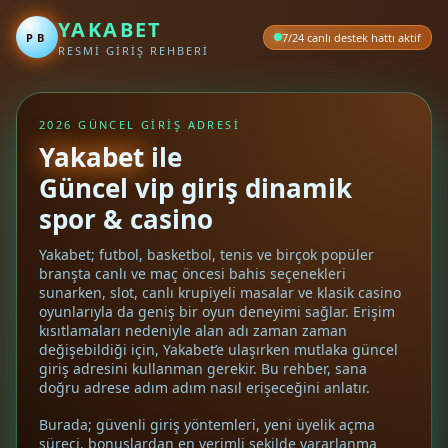
YAKABET
PB
7/24 canlı destek hattı aktif
RESMİ GİRİŞ REHBERİ
2026 GÜNCEL GİRİŞ ADRESİ
Yakabet
ile
Güncel vip giriş dinamik
spor & casino
Yakabet; futbol, basketbol, tenis ve birçok popüler
branşta canlı ve maç öncesi bahis seçenekleri
sunarken, slot, canlı krupiyeli masalar ve klasik casino
oyunlarıyla da geniş bir oyun deneyimi sağlar. Erişim
kısıtlamaları nedeniyle alan adı zaman zaman
değişebildiği için, Yakabet’e ulaşırken mutlaka güncel
giriş adresini kullanman gerekir. Bu rehber, sana
doğru adrese adım adım nasıl erişeceğini anlatır.
Burada; güvenli giriş yöntemleri, yeni üyelik açma
süreci, bonuslardan en verimli şekilde yararlanma