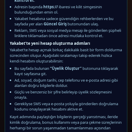
kontrol et
.
Adresin başında
https://
ibaresi ve kilit simgesinin
bulunduğundan emin ol.
Yakabet hesabına sadece güvendiğin rehberlerden ve bu
sayfada yer alan
Güncel Giriş
butonundan ulaş.
Reklam, SMS veya sosyal medya mesajı ile gönderilen şüpheli
linklere tıklamadan önce adresi mutlaka kontrol et.
Yakabet’te yeni hesap oluşturma adımları
Yakabet’te hesap açmak birkaç dakikalık basit bir form doldurma
sürecinden oluşur. Aşağıdaki sıralamayı takip ederek hızlıca
kendi hesabını oluşturabilirsin:
Bu sayfada bulunan
“Üyelik Oluştur”
butonuna tıklayarak
kayıt sayfasına git.
Ad, soyad, doğum tarihi, cep telefonu ve e-posta adresi gibi
alanları doğru bilgilerle doldur.
Güçlü ve benzersiz bir şifre belirleyip üyelik sözleşmesini
onayla.
Gerekliyse SMS veya e-posta yoluyla gönderilen doğrulama
kodunu onaylayarak hesabını aktive et.
Kayıt adımında paylaştığın bilgilerin gerçeği yansıtması, ileride
kimlik doğrulama, bonus kullanımı veya para çekme süreçlerinin
herhangi bir sorun yaşanmadan tamamlanması açısından