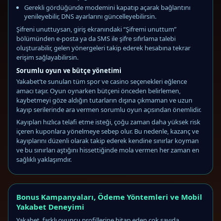
Gerekli gördüğünde modemini kapatıp açarak bağlantını
yenileyebilir, DNS ayarlarını güncelleyebilirsin.
Şifreni unuttuysan, giriş ekranındaki “Şifremi unuttum”
bölümünden e-posta ya da SMS ile şifre sıfırlama talebi
oluşturabilir, gelen yönergeleri takip ederek hesabına tekrar
erişim sağlayabilirsin.
Sorumlu oyun ve bütçe yönetimi
Yakabet’te sunulan tüm spor ve casino seçenekleri eğlence
amacı taşır. Oyun oynarken bütçeni önceden belirlemen,
kaybetmeyi göze aldığın tutarların dışına çıkmaman ve uzun
kayıp serilerinde ara vermen sorumlu oyun açısından önemlidir.
Kayıpları hızlıca telafi etme isteği, çoğu zaman daha yüksek risk
içeren kuponlara yönelmeye sebep olur. Bu nedenle, kazanç ve
kayıplarını düzenli olarak takip ederek kendine sınırlar koyman
ve bu sınırları aştığını hissettiğinde mola vermen her zaman en
sağlıklı yaklaşımdır.
Bonus Kampanyaları, Ödeme Yöntemleri ve Mobil
Yakabet Deneyimi
Yakabet, farklı oyuncu profillerine hitap eden çok sayıda