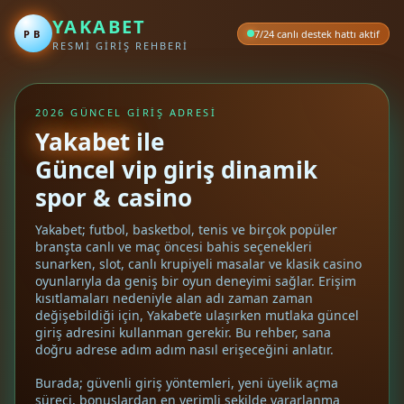
YAKABET
PB
7/24 canlı destek hattı aktif
RESMİ GİRİŞ REHBERİ
2026 GÜNCEL GİRİŞ ADRESİ
Yakabet
ile
Güncel vip giriş dinamik
spor & casino
Yakabet; futbol, basketbol, tenis ve birçok popüler
branşta canlı ve maç öncesi bahis seçenekleri
sunarken, slot, canlı krupiyeli masalar ve klasik casino
oyunlarıyla da geniş bir oyun deneyimi sağlar. Erişim
kısıtlamaları nedeniyle alan adı zaman zaman
değişebildiği için, Yakabet’e ulaşırken mutlaka güncel
giriş adresini kullanman gerekir. Bu rehber, sana
doğru adrese adım adım nasıl erişeceğini anlatır.
Burada; güvenli giriş yöntemleri, yeni üyelik açma
süreci, bonuslardan en verimli şekilde yararlanma