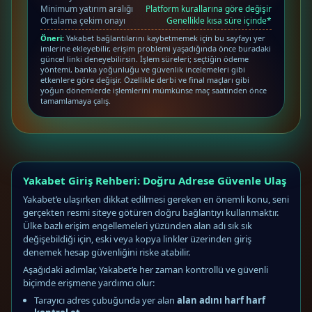
Minimum yatırım aralığı
Platform kurallarına göre değişir
Ortalama çekim onayı
Genellikle kısa süre içinde*
Öneri:
Yakabet bağlantılarını kaybetmemek için bu sayfayı yer
imlerine ekleyebilir, erişim problemi yaşadığında önce buradaki
güncel linki deneyebilirsin. İşlem süreleri; seçtiğin ödeme
yöntemi, banka yoğunluğu ve güvenlik incelemeleri gibi
etkenlere göre değişir. Özellikle derbi ve final maçları gibi
yoğun dönemlerde işlemlerini mümkünse maç saatinden önce
tamamlamaya çalış.
Yakabet Giriş Rehberi: Doğru Adrese Güvenle Ulaş
Yakabet’e ulaşırken dikkat edilmesi gereken en önemli konu, seni
gerçekten resmi siteye götüren doğru bağlantıyı kullanmaktır.
Ülke bazlı erişim engellemeleri yüzünden alan adı sık sık
değişebildiği için, eski veya kopya linkler üzerinden giriş
denemek hesap güvenliğini riske atabilir.
Aşağıdaki adımlar, Yakabet’e her zaman kontrollü ve güvenli
biçimde erişmene yardımcı olur:
Tarayıcı adres çubuğunda yer alan
alan adını harf harf