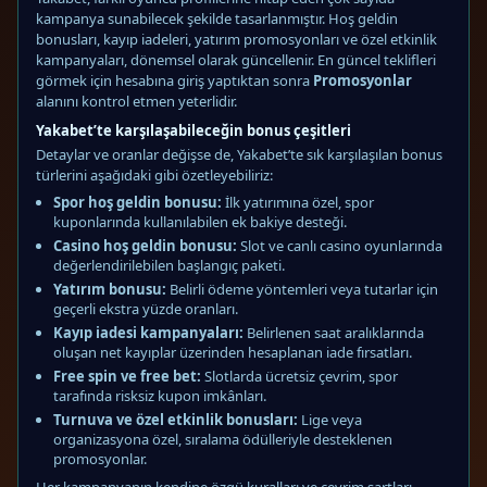
kampanya sunabilecek şekilde tasarlanmıştır. Hoş geldin
bonusları, kayıp iadeleri, yatırım promosyonları ve özel etkinlik
kampanyaları, dönemsel olarak güncellenir. En güncel teklifleri
görmek için hesabına giriş yaptıktan sonra
Promosyonlar
alanını kontrol etmen yeterlidir.
Yakabet’te karşılaşabileceğin bonus çeşitleri
Detaylar ve oranlar değişse de, Yakabet’te sık karşılaşılan bonus
türlerini aşağıdaki gibi özetleyebiliriz:
Spor hoş geldin bonusu:
İlk yatırımına özel, spor
kuponlarında kullanılabilen ek bakiye desteği.
Casino hoş geldin bonusu:
Slot ve canlı casino oyunlarında
değerlendirilebilen başlangıç paketi.
Yatırım bonusu:
Belirli ödeme yöntemleri veya tutarlar için
geçerli ekstra yüzde oranları.
Kayıp iadesi kampanyaları:
Belirlenen saat aralıklarında
oluşan net kayıplar üzerinden hesaplanan iade fırsatları.
Free spin ve free bet:
Slotlarda ücretsiz çevrim, spor
tarafında risksiz kupon imkânları.
Turnuva ve özel etkinlik bonusları:
Lige veya
organizasyona özel, sıralama ödülleriyle desteklenen
promosyonlar.