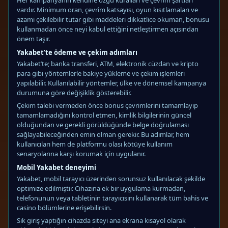
Her kampanyanın kendine özgü kuralları ve çevrim şartları
vardır. Minimum oran, çevrim katsayısı, oyun kısıtlamaları ve
azami çekilebilir tutar gibi maddeleri dikkatlice okuman, bonusu
kullanmadan önce neyi kabul ettiğini netleştirmen açısından
önem taşır.
Yakabet’te ödeme ve çekim adımları
Yakabet’te; banka transferi, ATM, elektronik cüzdan ve kripto
para gibi yöntemlerle bakiye yükleme ve çekim işlemleri
yapılabilir. Kullanılabilir yöntemler, ülke ve dönemsel kampanya
durumuna göre değişiklik gösterebilir.
Çekim talebi vermeden önce bonus çevrimlerini tamamlayıp
tamamlamadığını kontrol etmen, kimlik bilgilerinin güncel
olduğundan ve gerekli görüldüğünde belge doğrulaması
sağlayabileceğinden emin olman gerekir. Bu adımlar, hem
kullanıcıları hem de platformu olası kötüye kullanım
senaryolarına karşı korumak için uygulanır.
Mobil Yakabet deneyimi
Yakabet, mobil tarayıcı üzerinden sorunsuz kullanılacak şekilde
optimize edilmiştir. Cihazına ek bir uygulama kurmadan,
telefonunun veya tabletinin tarayıcısını kullanarak tüm bahis ve
casino bölümlerine erişebilirsin.
Sık giriş yaptığın cihazda siteyi ana ekrana kısayol olarak