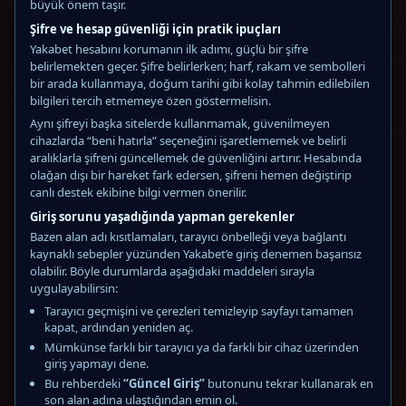
büyük önem taşır.
Şifre ve hesap güvenliği için pratik ipuçları
Yakabet hesabını korumanın ilk adımı, güçlü bir şifre
belirlemekten geçer. Şifre belirlerken; harf, rakam ve sembolleri
bir arada kullanmaya, doğum tarihi gibi kolay tahmin edilebilen
bilgileri tercih etmemeye özen göstermelisin.
Aynı şifreyi başka sitelerde kullanmamak, güvenilmeyen
cihazlarda “beni hatırla” seçeneğini işaretlememek ve belirli
aralıklarla şifreni güncellemek de güvenliğini artırır. Hesabında
olağan dışı bir hareket fark edersen, şifreni hemen değiştirip
canlı destek ekibine bilgi vermen önerilir.
Giriş sorunu yaşadığında yapman gerekenler
Bazen alan adı kısıtlamaları, tarayıcı önbelleği veya bağlantı
kaynaklı sebepler yüzünden Yakabet’e giriş denemen başarısız
olabilir. Böyle durumlarda aşağıdaki maddeleri sırayla
uygulayabilirsin:
Tarayıcı geçmişini ve çerezleri temizleyip sayfayı tamamen
kapat, ardından yeniden aç.
Mümkünse farklı bir tarayıcı ya da farklı bir cihaz üzerinden
giriş yapmayı dene.
Bu rehberdeki
“Güncel Giriş”
butonunu tekrar kullanarak en
son alan adına ulaştığından emin ol.