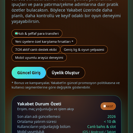
ipuçları ve para yatırma/çekme adımlarına dair pratik
özetler bulacaksın. Böylece Yakabet üzerinde daha
planlı, daha kontrollü ve keyif odaklı bir oyun deneyimi
yaşayabilirsin.
Hızlı & şeffaf para transferi
Yeni üyelere özel karşılama fırsatları *
7/24 aktif canlı destek ekibi
Geniş lig & oyun yelpazesi
Mobil uyumlu arayüz deneyimi
Güncel Giriş
Üyelik Oluştur
* Bonus ve kampanyalar, Yakabet’in güncel promosyon politikasına ve
kullanıcı segmentlerine göre değişiklik gösterebilir.
Yakabet Durum Özeti
Aktif
Erişim, maç yoğunluğu ve işlem akışı
Son alan adı güncellemesi
2026
Ortalama yatırım süresi
< 10 dk
Kullanıcıların yoğunlaştığı bölüm
Canlı bahis & slot
Mobil uyumluluk
iOS / Android / Tablet