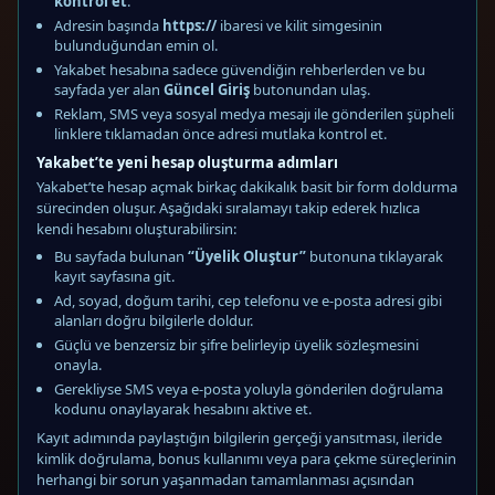
kontrol et
.
Adresin başında
https://
ibaresi ve kilit simgesinin
bulunduğundan emin ol.
Yakabet hesabına sadece güvendiğin rehberlerden ve bu
sayfada yer alan
Güncel Giriş
butonundan ulaş.
Reklam, SMS veya sosyal medya mesajı ile gönderilen şüpheli
linklere tıklamadan önce adresi mutlaka kontrol et.
Yakabet’te yeni hesap oluşturma adımları
Yakabet’te hesap açmak birkaç dakikalık basit bir form doldurma
sürecinden oluşur. Aşağıdaki sıralamayı takip ederek hızlıca
kendi hesabını oluşturabilirsin:
Bu sayfada bulunan
“Üyelik Oluştur”
butonuna tıklayarak
kayıt sayfasına git.
Ad, soyad, doğum tarihi, cep telefonu ve e-posta adresi gibi
alanları doğru bilgilerle doldur.
Güçlü ve benzersiz bir şifre belirleyip üyelik sözleşmesini
onayla.
Gerekliyse SMS veya e-posta yoluyla gönderilen doğrulama
kodunu onaylayarak hesabını aktive et.
Kayıt adımında paylaştığın bilgilerin gerçeği yansıtması, ileride
kimlik doğrulama, bonus kullanımı veya para çekme süreçlerinin
herhangi bir sorun yaşanmadan tamamlanması açısından