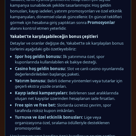
kampanya sunabilecek şekilde tasarlanmıştır. Hoş geldin
bonusları, kayıp iadeleri, yatırım promosyonları ve özel etkinlik
kampanyaları, dönemsel olarak güncellenir. En güncel teklifleri
görmek için hesabına giriş yaptıktan sonra
Promosyonlar
alanını kontrol etmen yeterlidir.
Yakabet’te karşılaşabileceğin bonus çeşitleri
Detaylar ve oranlar değişse de, Yakabet’te sık karşılaşılan bonus
türlerini aşağıdaki gibi özetleyebiliriz:
Spor hoş geldin bonusu:
İlk yatırımına özel, spor
kuponlarında kullanılabilen ek bakiye desteği.
Casino hoş geldin bonusu:
Slot ve canlı casino oyunlarında
değerlendirilebilen başlangıç paketi.
Yatırım bonusu:
Belirli ödeme yöntemleri veya tutarlar için
geçerli ekstra yüzde oranları.
Kayıp iadesi kampanyaları:
Belirlenen saat aralıklarında
oluşan net kayıplar üzerinden hesaplanan iade fırsatları.
Free spin ve free bet:
Slotlarda ücretsiz çevrim, spor
tarafında risksiz kupon imkânları.
Turnuva ve özel etkinlik bonusları:
Lige veya
organizasyona özel, sıralama ödülleriyle desteklenen
promosyonlar.