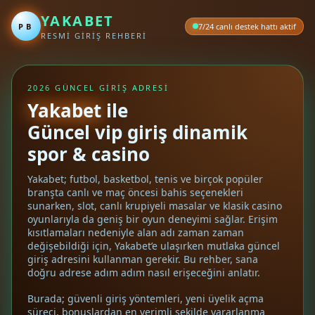
YAKABET
PB
7/24 canlı destek hattı aktif
RESMİ GİRİŞ REHBERİ
2026 GÜNCEL GİRİŞ ADRESİ
Yakabet
ile
Güncel vip giriş dinamik
spor & casino
Yakabet; futbol, basketbol, tenis ve birçok popüler
branşta canlı ve maç öncesi bahis seçenekleri
sunarken, slot, canlı krupiyeli masalar ve klasik casino
oyunlarıyla da geniş bir oyun deneyimi sağlar. Erişim
kısıtlamaları nedeniyle alan adı zaman zaman
değişebildiği için, Yakabet’e ulaşırken mutlaka güncel
giriş adresini kullanman gerekir. Bu rehber, sana
doğru adrese adım adım nasıl erişeceğini anlatır.
Burada; güvenli giriş yöntemleri, yeni üyelik açma
süreci, bonuslardan en verimli şekilde yararlanma