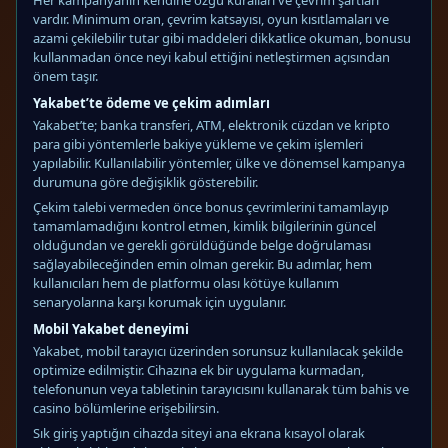
Her kampanyanın kendine özgü kuralları ve çevrim şartları
vardır. Minimum oran, çevrim katsayısı, oyun kısıtlamaları ve
azami çekilebilir tutar gibi maddeleri dikkatlice okuman, bonusu
kullanmadan önce neyi kabul ettiğini netleştirmen açısından
önem taşır.
Yakabet’te ödeme ve çekim adımları
Yakabet’te; banka transferi, ATM, elektronik cüzdan ve kripto
para gibi yöntemlerle bakiye yükleme ve çekim işlemleri
yapılabilir. Kullanılabilir yöntemler, ülke ve dönemsel kampanya
durumuna göre değişiklik gösterebilir.
Çekim talebi vermeden önce bonus çevrimlerini tamamlayıp
tamamlamadığını kontrol etmen, kimlik bilgilerinin güncel
olduğundan ve gerekli görüldüğünde belge doğrulaması
sağlayabileceğinden emin olman gerekir. Bu adımlar, hem
kullanıcıları hem de platformu olası kötüye kullanım
senaryolarına karşı korumak için uygulanır.
Mobil Yakabet deneyimi
Yakabet, mobil tarayıcı üzerinden sorunsuz kullanılacak şekilde
optimize edilmiştir. Cihazına ek bir uygulama kurmadan,
telefonunun veya tabletinin tarayıcısını kullanarak tüm bahis ve
casino bölümlerine erişebilirsin.
Sık giriş yaptığın cihazda siteyi ana ekrana kısayol olarak