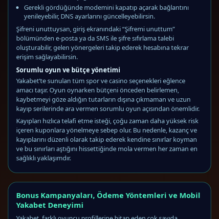
Gerekli gördüğünde modemini kapatıp açarak bağlantını
yenileyebilir, DNS ayarlarını güncelleyebilirsin.
Şifreni unuttuysan, giriş ekranındaki “Şifremi unuttum”
bölümünden e-posta ya da SMS ile şifre sıfırlama talebi
oluşturabilir, gelen yönergeleri takip ederek hesabına tekrar
erişim sağlayabilirsin.
Sorumlu oyun ve bütçe yönetimi
Yakabet’te sunulan tüm spor ve casino seçenekleri eğlence
amacı taşır. Oyun oynarken bütçeni önceden belirlemen,
kaybetmeyi göze aldığın tutarların dışına çıkmaman ve uzun
kayıp serilerinde ara vermen sorumlu oyun açısından önemlidir.
Kayıpları hızlıca telafi etme isteği, çoğu zaman daha yüksek risk
içeren kuponlara yönelmeye sebep olur. Bu nedenle, kazanç ve
kayıplarını düzenli olarak takip ederek kendine sınırlar koyman
ve bu sınırları aştığını hissettiğinde mola vermen her zaman en
sağlıklı yaklaşımdır.
Bonus Kampanyaları, Ödeme Yöntemleri ve Mobil
Yakabet Deneyimi
Yakabet, farklı oyuncu profillerine hitap eden çok sayıda