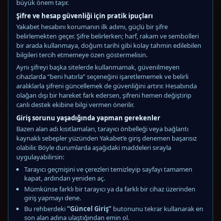
büyük önem taşır.
Şifre ve hesap güvenliği için pratik ipuçları
Yakabet hesabını korumanın ilk adımı, güçlü bir şifre
belirlemekten geçer. Şifre belirlerken; harf, rakam ve sembolleri
bir arada kullanmaya, doğum tarihi gibi kolay tahmin edilebilen
bilgileri tercih etmemeye özen göstermelisin.
Aynı şifreyi başka sitelerde kullanmamak, güvenilmeyen
cihazlarda “beni hatırla” seçeneğini işaretlememek ve belirli
aralıklarla şifreni güncellemek de güvenliğini artırır. Hesabında
olağan dışı bir hareket fark edersen, şifreni hemen değiştirip
canlı destek ekibine bilgi vermen önerilir.
Giriş sorunu yaşadığında yapman gerekenler
Bazen alan adı kısıtlamaları, tarayıcı önbelleği veya bağlantı
kaynaklı sebepler yüzünden Yakabet’e giriş denemen başarısız
olabilir. Böyle durumlarda aşağıdaki maddeleri sırayla
uygulayabilirsin:
Tarayıcı geçmişini ve çerezleri temizleyip sayfayı tamamen
kapat, ardından yeniden aç.
Mümkünse farklı bir tarayıcı ya da farklı bir cihaz üzerinden
giriş yapmayı dene.
Bu rehberdeki
“Güncel Giriş”
butonunu tekrar kullanarak en
son alan adına ulaştığından emin ol.