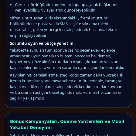
Gerekli gördüğünde modemini kapatıp açarak bağlantını
yenileyebilir, DNS ayarlarını güncelleyebilirsin.
Şifreni unuttuysan, giriş ekranındaki “Şifremi unuttum”
bölümünden e-posta ya da SMS ile şifre sıfırlama talebi
oluşturabilir, gelen yönergeleri takip ederek hesabına tekrar
erişim sağlayabilirsin.
Sorumlu oyun ve bütçe yönetimi
Yakabet’te sunulan tüm spor ve casino seçenekleri eğlence
amacı taşır. Oyun oynarken bütçeni önceden belirlemen,
kaybetmeyi göze aldığın tutarların dışına çıkmaman ve uzun
kayıp serilerinde ara vermen sorumlu oyun açısından önemlidir.
Kayıpları hızlıca telafi etme isteği, çoğu zaman daha yüksek risk
içeren kuponlara yönelmeye sebep olur. Bu nedenle, kazanç ve
kayıplarını düzenli olarak takip ederek kendine sınırlar koyman
ve bu sınırları aştığını hissettiğinde mola vermen her zaman en
sağlıklı yaklaşımdır.
Bonus Kampanyaları, Ödeme Yöntemleri ve Mobil
Yakabet Deneyimi
Yakabet, farklı oyuncu profillerine hitap eden çok sayıda