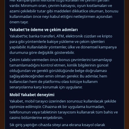
Her kampanyanın kendine özgü kuralları ve çevrim şartları
vardır. Minimum oran, çevrim katsayısı, oyun kısıtlamaları ve
azami çekilebilir tutar gibi maddeleri dikkatlice okuman, bonusu
kullanmadan önce neyi kabul ettiğini netleştirmen açısından
önem taşır.
Yakabet’te ödeme ve çekim adımları
Yakabet’te; banka transferi, ATM, elektronik cüzdan ve kripto
para gibi yöntemlerle bakiye yükleme ve çekim işlemleri
yapılabilir. Kullanılabilir yöntemler, ülke ve dönemsel kampanya
durumuna göre değişiklik gösterebilir.
Çekim talebi vermeden önce bonus çevrimlerini tamamlayıp
tamamlamadığını kontrol etmen, kimlik bilgilerinin güncel
olduğundan ve gerekli görüldüğünde belge doğrulaması
sağlayabileceğinden emin olman gerekir. Bu adımlar, hem
kullanıcıları hem de platformu olası kötüye kullanım
senaryolarına karşı korumak için uygulanır.
Mobil Yakabet deneyimi
Yakabet, mobil tarayıcı üzerinden sorunsuz kullanılacak şekilde
optimize edilmiştir. Cihazına ek bir uygulama kurmadan,
telefonunun veya tabletinin tarayıcısını kullanarak tüm bahis ve
casino bölümlerine erişebilirsin.
Sık giriş yaptığın cihazda siteyi ana ekrana kısayol olarak