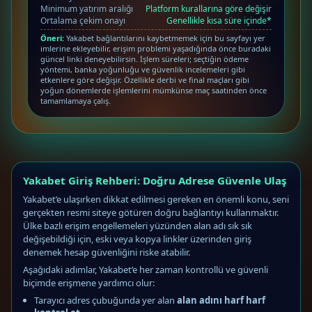
Minimum yatırım aralığı
Platform kurallarına göre değişir
Ortalama çekim onayı
Genellikle kısa süre içinde*
Öneri:
Yakabet bağlantılarını kaybetmemek için bu sayfayı yer
imlerine ekleyebilir, erişim problemi yaşadığında önce buradaki
güncel linki deneyebilirsin. İşlem süreleri; seçtiğin ödeme
yöntemi, banka yoğunluğu ve güvenlik incelemeleri gibi
etkenlere göre değişir. Özellikle derbi ve final maçları gibi
yoğun dönemlerde işlemlerini mümkünse maç saatinden önce
tamamlamaya çalış.
Yakabet Giriş Rehberi: Doğru Adrese Güvenle Ulaş
Yakabet’e ulaşırken dikkat edilmesi gereken en önemli konu, seni
gerçekten resmi siteye götüren doğru bağlantıyı kullanmaktır.
Ülke bazlı erişim engellemeleri yüzünden alan adı sık sık
değişebildiği için, eski veya kopya linkler üzerinden giriş
denemek hesap güvenliğini riske atabilir.
Aşağıdaki adımlar, Yakabet’e her zaman kontrollü ve güvenli
biçimde erişmene yardımcı olur:
Tarayıcı adres çubuğunda yer alan
alan adını harf harf