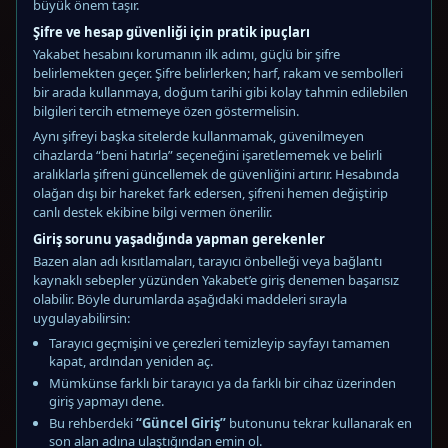
büyük önem taşır.
Şifre ve hesap güvenliği için pratik ipuçları
Yakabet hesabını korumanın ilk adımı, güçlü bir şifre
belirlemekten geçer. Şifre belirlerken; harf, rakam ve sembolleri
bir arada kullanmaya, doğum tarihi gibi kolay tahmin edilebilen
bilgileri tercih etmemeye özen göstermelisin.
Aynı şifreyi başka sitelerde kullanmamak, güvenilmeyen
cihazlarda “beni hatırla” seçeneğini işaretlememek ve belirli
aralıklarla şifreni güncellemek de güvenliğini artırır. Hesabında
olağan dışı bir hareket fark edersen, şifreni hemen değiştirip
canlı destek ekibine bilgi vermen önerilir.
Giriş sorunu yaşadığında yapman gerekenler
Bazen alan adı kısıtlamaları, tarayıcı önbelleği veya bağlantı
kaynaklı sebepler yüzünden Yakabet’e giriş denemen başarısız
olabilir. Böyle durumlarda aşağıdaki maddeleri sırayla
uygulayabilirsin:
Tarayıcı geçmişini ve çerezleri temizleyip sayfayı tamamen
kapat, ardından yeniden aç.
Mümkünse farklı bir tarayıcı ya da farklı bir cihaz üzerinden
giriş yapmayı dene.
Bu rehberdeki
“Güncel Giriş”
butonunu tekrar kullanarak en
son alan adına ulaştığından emin ol.