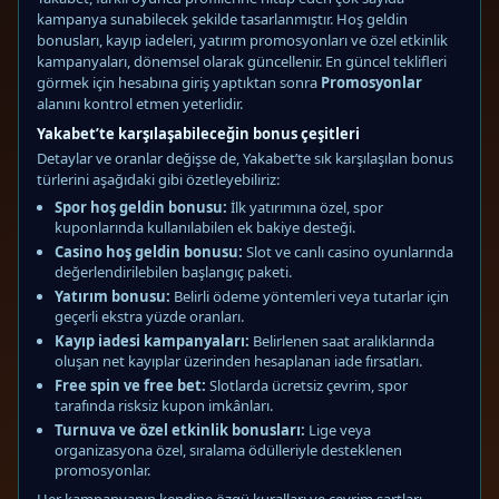
kampanya sunabilecek şekilde tasarlanmıştır. Hoş geldin
bonusları, kayıp iadeleri, yatırım promosyonları ve özel etkinlik
kampanyaları, dönemsel olarak güncellenir. En güncel teklifleri
görmek için hesabına giriş yaptıktan sonra
Promosyonlar
alanını kontrol etmen yeterlidir.
Yakabet’te karşılaşabileceğin bonus çeşitleri
Detaylar ve oranlar değişse de, Yakabet’te sık karşılaşılan bonus
türlerini aşağıdaki gibi özetleyebiliriz:
Spor hoş geldin bonusu:
İlk yatırımına özel, spor
kuponlarında kullanılabilen ek bakiye desteği.
Casino hoş geldin bonusu:
Slot ve canlı casino oyunlarında
değerlendirilebilen başlangıç paketi.
Yatırım bonusu:
Belirli ödeme yöntemleri veya tutarlar için
geçerli ekstra yüzde oranları.
Kayıp iadesi kampanyaları:
Belirlenen saat aralıklarında
oluşan net kayıplar üzerinden hesaplanan iade fırsatları.
Free spin ve free bet:
Slotlarda ücretsiz çevrim, spor
tarafında risksiz kupon imkânları.
Turnuva ve özel etkinlik bonusları:
Lige veya
organizasyona özel, sıralama ödülleriyle desteklenen
promosyonlar.