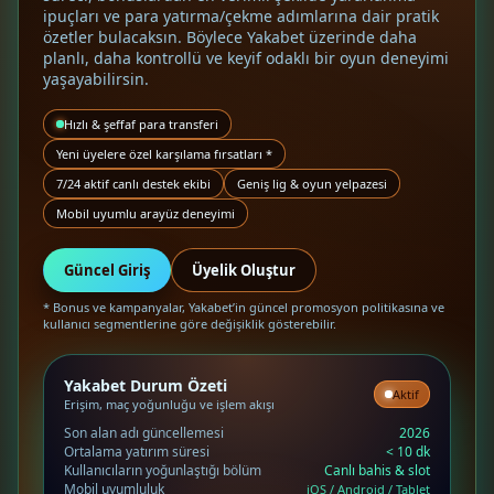
ipuçları ve para yatırma/çekme adımlarına dair pratik
özetler bulacaksın. Böylece Yakabet üzerinde daha
planlı, daha kontrollü ve keyif odaklı bir oyun deneyimi
yaşayabilirsin.
Hızlı & şeffaf para transferi
Yeni üyelere özel karşılama fırsatları *
7/24 aktif canlı destek ekibi
Geniş lig & oyun yelpazesi
Mobil uyumlu arayüz deneyimi
Güncel Giriş
Üyelik Oluştur
* Bonus ve kampanyalar, Yakabet’in güncel promosyon politikasına ve
kullanıcı segmentlerine göre değişiklik gösterebilir.
Yakabet Durum Özeti
Aktif
Erişim, maç yoğunluğu ve işlem akışı
Son alan adı güncellemesi
2026
Ortalama yatırım süresi
< 10 dk
Kullanıcıların yoğunlaştığı bölüm
Canlı bahis & slot
Mobil uyumluluk
iOS / Android / Tablet