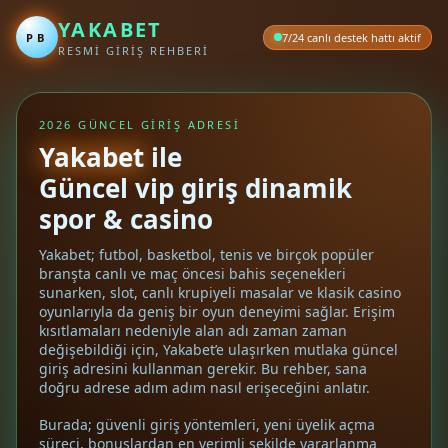
YAKABET
PB
7/24 canlı destek hattı aktif
RESMİ GİRİŞ REHBERİ
2026 GÜNCEL GİRİŞ ADRESİ
Yakabet
ile
Güncel vip giriş dinamik
spor & casino
Yakabet; futbol, basketbol, tenis ve birçok popüler
branşta canlı ve maç öncesi bahis seçenekleri
sunarken, slot, canlı krupiyeli masalar ve klasik casino
oyunlarıyla da geniş bir oyun deneyimi sağlar. Erişim
kısıtlamaları nedeniyle alan adı zaman zaman
değişebildiği için, Yakabet’e ulaşırken mutlaka güncel
giriş adresini kullanman gerekir. Bu rehber, sana
doğru adrese adım adım nasıl erişeceğini anlatır.
Burada; güvenli giriş yöntemleri, yeni üyelik açma
süreci, bonuslardan en verimli şekilde yararlanma