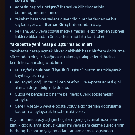
kontrol et
.
Adresin başında
https://
ibaresi ve kilit simgesinin
bulunduğundan emin ol.
Yakabet hesabına sadece güvendiğin rehberlerden ve bu
sayfada yer alan
Güncel Giriş
butonundan ulaş.
Reklam, SMS veya sosyal medya mesajı ile gönderilen şüpheli
linklere tıklamadan önce adresi mutlaka kontrol et.
Yakabet’te yeni hesap oluşturma adımları
Yakabet’te hesap açmak birkaç dakikalık basit bir form doldurma
sürecinden oluşur. Aşağıdaki sıralamayı takip ederek hızlıca
kendi hesabını oluşturabilirsin:
Bu sayfada bulunan
“Üyelik Oluştur”
butonuna tıklayarak
kayıt sayfasına git.
Ad, soyad, doğum tarihi, cep telefonu ve e-posta adresi gibi
alanları doğru bilgilerle doldur.
Güçlü ve benzersiz bir şifre belirleyip üyelik sözleşmesini
onayla.
Gerekliyse SMS veya e-posta yoluyla gönderilen doğrulama
kodunu onaylayarak hesabını aktive et.
Kayıt adımında paylaştığın bilgilerin gerçeği yansıtması, ileride
kimlik doğrulama, bonus kullanımı veya para çekme süreçlerinin
herhangi bir sorun yaşanmadan tamamlanması açısından