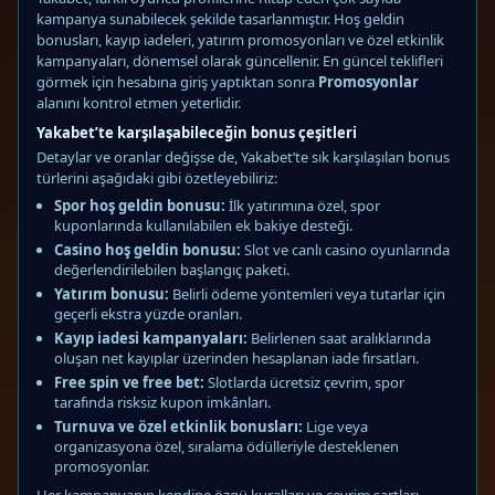
kampanya sunabilecek şekilde tasarlanmıştır. Hoş geldin
bonusları, kayıp iadeleri, yatırım promosyonları ve özel etkinlik
kampanyaları, dönemsel olarak güncellenir. En güncel teklifleri
görmek için hesabına giriş yaptıktan sonra
Promosyonlar
alanını kontrol etmen yeterlidir.
Yakabet’te karşılaşabileceğin bonus çeşitleri
Detaylar ve oranlar değişse de, Yakabet’te sık karşılaşılan bonus
türlerini aşağıdaki gibi özetleyebiliriz:
Spor hoş geldin bonusu:
İlk yatırımına özel, spor
kuponlarında kullanılabilen ek bakiye desteği.
Casino hoş geldin bonusu:
Slot ve canlı casino oyunlarında
değerlendirilebilen başlangıç paketi.
Yatırım bonusu:
Belirli ödeme yöntemleri veya tutarlar için
geçerli ekstra yüzde oranları.
Kayıp iadesi kampanyaları:
Belirlenen saat aralıklarında
oluşan net kayıplar üzerinden hesaplanan iade fırsatları.
Free spin ve free bet:
Slotlarda ücretsiz çevrim, spor
tarafında risksiz kupon imkânları.
Turnuva ve özel etkinlik bonusları:
Lige veya
organizasyona özel, sıralama ödülleriyle desteklenen
promosyonlar.