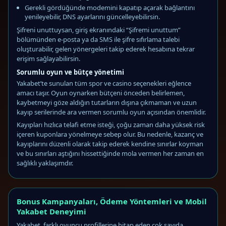
Gerekli gördüğünde modemini kapatıp açarak bağlantını
yenileyebilir, DNS ayarlarını güncelleyebilirsin.
Şifreni unuttuysan, giriş ekranındaki “Şifremi unuttum”
bölümünden e-posta ya da SMS ile şifre sıfırlama talebi
oluşturabilir, gelen yönergeleri takip ederek hesabına tekrar
erişim sağlayabilirsin.
Sorumlu oyun ve bütçe yönetimi
Yakabet’te sunulan tüm spor ve casino seçenekleri eğlence
amacı taşır. Oyun oynarken bütçeni önceden belirlemen,
kaybetmeyi göze aldığın tutarların dışına çıkmaman ve uzun
kayıp serilerinde ara vermen sorumlu oyun açısından önemlidir.
Kayıpları hızlıca telafi etme isteği, çoğu zaman daha yüksek risk
içeren kuponlara yönelmeye sebep olur. Bu nedenle, kazanç ve
kayıplarını düzenli olarak takip ederek kendine sınırlar koyman
ve bu sınırları aştığını hissettiğinde mola vermen her zaman en
sağlıklı yaklaşımdır.
Bonus Kampanyaları, Ödeme Yöntemleri ve Mobil
Yakabet Deneyimi
Yakabet, farklı oyuncu profillerine hitap eden çok sayıda