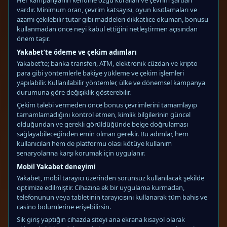
Her kampanyanın kendine özgü kuralları ve çevrim şartları
vardır. Minimum oran, çevrim katsayısı, oyun kısıtlamaları ve
azami çekilebilir tutar gibi maddeleri dikkatlice okuman, bonusu
kullanmadan önce neyi kabul ettiğini netleştirmen açısından
önem taşır.
Yakabet’te ödeme ve çekim adımları
Yakabet’te; banka transferi, ATM, elektronik cüzdan ve kripto
para gibi yöntemlerle bakiye yükleme ve çekim işlemleri
yapılabilir. Kullanılabilir yöntemler, ülke ve dönemsel kampanya
durumuna göre değişiklik gösterebilir.
Çekim talebi vermeden önce bonus çevrimlerini tamamlayıp
tamamlamadığını kontrol etmen, kimlik bilgilerinin güncel
olduğundan ve gerekli görüldüğünde belge doğrulaması
sağlayabileceğinden emin olman gerekir. Bu adımlar, hem
kullanıcıları hem de platformu olası kötüye kullanım
senaryolarına karşı korumak için uygulanır.
Mobil Yakabet deneyimi
Yakabet, mobil tarayıcı üzerinden sorunsuz kullanılacak şekilde
optimize edilmiştir. Cihazına ek bir uygulama kurmadan,
telefonunun veya tabletinin tarayıcısını kullanarak tüm bahis ve
casino bölümlerine erişebilirsin.
Sık giriş yaptığın cihazda siteyi ana ekrana kısayol olarak