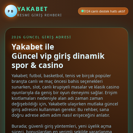
YAKABET
PB
7/24 canlı destek hattı aktif
RESMİ GİRİŞ REHBERİ
2026 GÜNCEL GİRİŞ ADRESİ
Yakabet
ile
Güncel vip giriş dinamik
spor & casino
Yakabet; futbol, basketbol, tenis ve birçok popüler
branşta canlı ve maç öncesi bahis seçenekleri
sunarken, slot, canlı krupiyeli masalar ve klasik casino
oyunlarıyla da geniş bir oyun deneyimi sağlar. Erişim
kısıtlamaları nedeniyle alan adı zaman zaman
değişebildiği için, Yakabet’e ulaşırken mutlaka güncel
giriş adresini kullanman gerekir. Bu rehber, sana
doğru adrese adım adım nasıl erişeceğini anlatır.
Burada; güvenli giriş yöntemleri, yeni üyelik açma
süreci, bonuslardan en verimli şekilde yararlanma