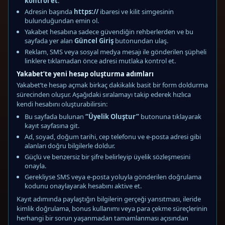
kontrol et
.
Adresin başında
https://
ibaresi ve kilit simgesinin
bulunduğundan emin ol.
Yakabet hesabına sadece güvendiğin rehberlerden ve bu
sayfada yer alan
Güncel Giriş
butonundan ulaş.
Reklam, SMS veya sosyal medya mesajı ile gönderilen şüpheli
linklere tıklamadan önce adresi mutlaka kontrol et.
Yakabet’te yeni hesap oluşturma adımları
Yakabet’te hesap açmak birkaç dakikalık basit bir form doldurma
sürecinden oluşur. Aşağıdaki sıralamayı takip ederek hızlıca
kendi hesabını oluşturabilirsin:
Bu sayfada bulunan
“Üyelik Oluştur”
butonuna tıklayarak
kayıt sayfasına git.
Ad, soyad, doğum tarihi, cep telefonu ve e-posta adresi gibi
alanları doğru bilgilerle doldur.
Güçlü ve benzersiz bir şifre belirleyip üyelik sözleşmesini
onayla.
Gerekliyse SMS veya e-posta yoluyla gönderilen doğrulama
kodunu onaylayarak hesabını aktive et.
Kayıt adımında paylaştığın bilgilerin gerçeği yansıtması, ileride
kimlik doğrulama, bonus kullanımı veya para çekme süreçlerinin
herhangi bir sorun yaşanmadan tamamlanması açısından