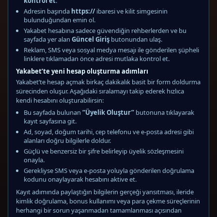
kontrol et
.
Adresin başında
https://
ibaresi ve kilit simgesinin
bulunduğundan emin ol.
Yakabet hesabına sadece güvendiğin rehberlerden ve bu
sayfada yer alan
Güncel Giriş
butonundan ulaş.
Reklam, SMS veya sosyal medya mesajı ile gönderilen şüpheli
linklere tıklamadan önce adresi mutlaka kontrol et.
Yakabet’te yeni hesap oluşturma adımları
Yakabet’te hesap açmak birkaç dakikalık basit bir form doldurma
sürecinden oluşur. Aşağıdaki sıralamayı takip ederek hızlıca
kendi hesabını oluşturabilirsin:
Bu sayfada bulunan
“Üyelik Oluştur”
butonuna tıklayarak
kayıt sayfasına git.
Ad, soyad, doğum tarihi, cep telefonu ve e-posta adresi gibi
alanları doğru bilgilerle doldur.
Güçlü ve benzersiz bir şifre belirleyip üyelik sözleşmesini
onayla.
Gerekliyse SMS veya e-posta yoluyla gönderilen doğrulama
kodunu onaylayarak hesabını aktive et.
Kayıt adımında paylaştığın bilgilerin gerçeği yansıtması, ileride
kimlik doğrulama, bonus kullanımı veya para çekme süreçlerinin
herhangi bir sorun yaşanmadan tamamlanması açısından