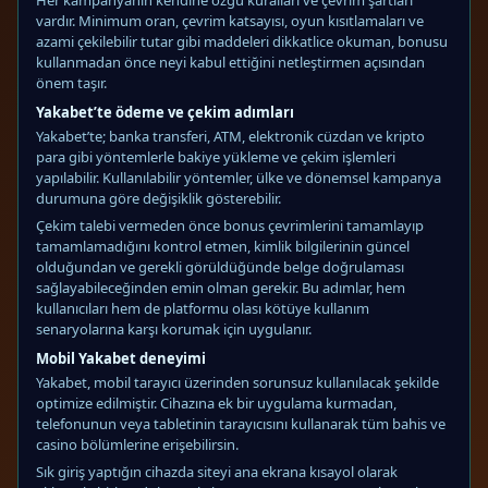
Her kampanyanın kendine özgü kuralları ve çevrim şartları
vardır. Minimum oran, çevrim katsayısı, oyun kısıtlamaları ve
azami çekilebilir tutar gibi maddeleri dikkatlice okuman, bonusu
kullanmadan önce neyi kabul ettiğini netleştirmen açısından
önem taşır.
Yakabet’te ödeme ve çekim adımları
Yakabet’te; banka transferi, ATM, elektronik cüzdan ve kripto
para gibi yöntemlerle bakiye yükleme ve çekim işlemleri
yapılabilir. Kullanılabilir yöntemler, ülke ve dönemsel kampanya
durumuna göre değişiklik gösterebilir.
Çekim talebi vermeden önce bonus çevrimlerini tamamlayıp
tamamlamadığını kontrol etmen, kimlik bilgilerinin güncel
olduğundan ve gerekli görüldüğünde belge doğrulaması
sağlayabileceğinden emin olman gerekir. Bu adımlar, hem
kullanıcıları hem de platformu olası kötüye kullanım
senaryolarına karşı korumak için uygulanır.
Mobil Yakabet deneyimi
Yakabet, mobil tarayıcı üzerinden sorunsuz kullanılacak şekilde
optimize edilmiştir. Cihazına ek bir uygulama kurmadan,
telefonunun veya tabletinin tarayıcısını kullanarak tüm bahis ve
casino bölümlerine erişebilirsin.
Sık giriş yaptığın cihazda siteyi ana ekrana kısayol olarak