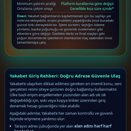
Minimum yatırım aralığı
Platform kurallarına göre değişir
Ortalama çekim onayı
Genellikle kısa süre içinde*
Öneri:
Yakabet bağlantılarını kaybetmemek için bu sayfayı yer
imlerine ekleyebilir, erişim problemi yaşadığında önce buradaki
güncel linki deneyebilirsin. İşlem süreleri; seçtiğin ödeme
yöntemi, banka yoğunluğu ve güvenlik incelemeleri gibi
etkenlere göre değişir. Özellikle derbi ve final maçları gibi
yoğun dönemlerde işlemlerini mümkünse maç saatinden önce
tamamlamaya çalış.
Yakabet Giriş Rehberi: Doğru Adrese Güvenle Ulaş
Yakabet’e ulaşırken dikkat edilmesi gereken en önemli konu, seni
gerçekten resmi siteye götüren doğru bağlantıyı kullanmaktır.
Ülke bazlı erişim engellemeleri yüzünden alan adı sık sık
değişebildiği için, eski veya kopya linkler üzerinden giriş
denemek hesap güvenliğini riske atabilir.
Aşağıdaki adımlar, Yakabet’e her zaman kontrollü ve güvenli
biçimde erişmene yardımcı olur:
Tarayıcı adres çubuğunda yer alan
alan adını harf harf