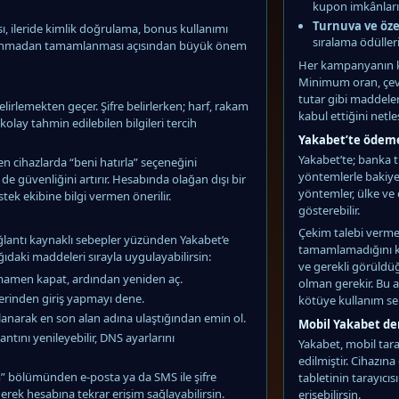
kupon imkânları
Turnuva ve özel
sı, ileride kimlik doğrulama, bonus kullanımı
sıralama ödülle
aşanmadan tamamlanması açısından büyük önem
Her kampanyanın ken
Minimum oran, çevri
tutar gibi maddele
lirlemekten geçer. Şifre belirlerken; harf, rakam
kabul ettiğini netl
olay tahmin edilebilen bilgileri tercih
Yakabet’te ödeme
Yakabet’te; banka t
n cihazlarda “beni hatırla” seçeneğini
yöntemlerle bakiye y
 de güvenliğini artırır. Hesabında olağan dışı bir
yöntemler, ülke v
tek ekibine bilgi vermen önerilir.
gösterebilir.
Çekim talebi verm
bağlantı kaynaklı sebepler yüzünden Yakabet’e
tamamlamadığını ko
ıdaki maddeleri sırayla uygulayabilirsin:
ve gerekli görüld
tamamen kapat, ardından yeniden aç.
olman gerekir. Bu a
üzerinden giriş yapmayı dene.
kötüye kullanım se
anarak en son alan adına ulaştığından emin ol.
Mobil Yakabet d
ını yenileyebilir, DNS ayarlarını
Yakabet, mobil tara
edilmiştir. Cihazı
m” bölümünden e-posta ya da SMS ile şifre
tabletinin tarayıcı
ederek hesabına tekrar erişim sağlayabilirsin.
erişebilirsin.