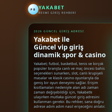
YAKABET
PB
RESMİ GİRİŞ REHBERİ
2026 GÜNCEL GİRİŞ ADRESİ
Yakabet
ile
Güncel vip giriş
dinamik spor & casino
Yakabet; futbol, basketbol, tenis ve birçok
popüler branşta canlı ve maç öncesi bahis
seçenekleri sunarken, slot, canlı krupiyeli
masalar ve klasik casino oyunlarıyla da
geniş bir oyun deneyimi sağlar. Erişim
kısıtlamaları nedeniyle alan adı zaman
zaman değişebildiği için, Yakabet’e
ulaşırken mutlaka güncel giriş adresini
kullanman gerekir. Bu rehber, sana doğru
adrese adım adım nasıl erişeceğini anlatır.