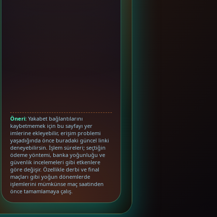
Öneri:
Yakabet bağlantılarını
kaybetmemek için bu sayfayı yer
imlerine ekleyebilir, erişim problemi
yaşadığında önce buradaki güncel linki
deneyebilirsin. İşlem süreleri; seçtiğin
ödeme yöntemi, banka yoğunluğu ve
güvenlik incelemeleri gibi etkenlere
göre değişir. Özellikle derbi ve final
maçları gibi yoğun dönemlerde
işlemlerini mümkünse maç saatinden
önce tamamlamaya çalış.