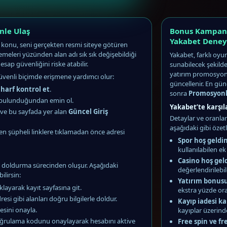
nle Ulaş
Bonus Kampany
Yakabet Deney
 konu, seni gerçekten resmi siteye götüren
emeleri yüzünden alan adı sık sık değişebildiği
Yakabet, farklı oy
sap güvenliğini riske atabilir.
sunabilecek şekilde 
yatırım promosyonl
üvenli biçimde erişmene yardımcı olur:
güncellenir. En gün
 harf kontrol et
.
sonra
Promosyonl
in bulunduğundan emin ol.
Yakabet’te karşıl
ve bu sayfada yer alan
Güncel Giriş
Detaylar ve oranlar 
aşağıdaki gibi özetl
n şüpheli linklere tıklamadan önce adresi
Spor hoş geldi
kullanılabilen ek
Casino hoş gel
m doldurma sürecinden oluşur. Aşağıdaki
değerlendirilebi
ilirsin:
Yatırım bonusu
layarak kayıt sayfasına git.
ekstra yüzde ora
si gibi alanları doğru bilgilerle doldur.
Kayıp iadesi k
mesini onayla.
kayıplar üzerind
oğrulama kodunu onaylayarak hesabını aktive
Free spin ve fr