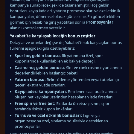
kampanya sunabilecek şekilde tasarlanmıştır. Hoş geldin
bonusları, kayıp iadeleri, yatırım promosyonları ve özel etkinlik
kampanyaları, dönemsel olarak güncellenir. En güncel teklifleri
görmek için hesabına giriş yaptıktan sonra
Promosyonlar
alanını kontrol etmen yeterlidir.
Yakabet’te karşılaşabileceğin bonus çeşitleri
Detaylar ve oranlar değişse de, Yakabet’te sık karşılaşılan bonus
türlerini aşağıdaki gibi özetleyebiliriz:
Spor hoş geldin bonusu:
İlk yatırımına özel, spor
kuponlarında kullanılabilen ek bakiye desteği.
Casino hoş geldin bonusu:
Slot ve canlı casino oyunlarında
değerlendirilebilen başlangıç paketi.
Yatırım bonusu:
Belirli ödeme yöntemleri veya tutarlar için
geçerli ekstra yüzde oranları.
Kayıp iadesi kampanyaları:
Belirlenen saat aralıklarında
oluşan net kayıplar üzerinden hesaplanan iade fırsatları.
Free spin ve free bet:
Slotlarda ücretsiz çevrim, spor
tarafında risksiz kupon imkânları.
Turnuva ve özel etkinlik bonusları:
Lige veya
organizasyona özel, sıralama ödülleriyle desteklenen
promosyonlar.