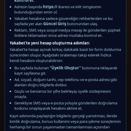
kontrol et
.
Adresin başında
https://
ibaresi ve kilit simgesinin
bulunduğundan emin ol.
Yakabet hesabına sadece güvendiğin rehberlerden ve bu
sayfada yer alan
Güncel Giriş
butonundan ulaş.
Reklam, SMS veya sosyal medya mesajı ile gönderilen şüpheli
linklere tıklamadan önce adresi mutlaka kontrol et.
Yakabet’te yeni hesap oluşturma adımları
Yakabet’te hesap açmak birkaç dakikalık basit bir form doldurma
sürecinden oluşur. Aşağıdaki sıralamayı takip ederek hızlıca
kendi hesabını oluşturabilirsin:
Bu sayfada bulunan
“Üyelik Oluştur”
butonuna tıklayarak
kayıt sayfasına git.
Ad, soyad, doğum tarihi, cep telefonu ve e-posta adresi gibi
alanları doğru bilgilerle doldur.
Güçlü ve benzersiz bir şifre belirleyip üyelik sözleşmesini
onayla.
Gerekliyse SMS veya e-posta yoluyla gönderilen doğrulama
kodunu onaylayarak hesabını aktive et.
Kayıt adımında paylaştığın bilgilerin gerçeği yansıtması, ileride
kimlik doğrulama, bonus kullanımı veya para çekme süreçlerinin
herhangi bir sorun yaşanmadan tamamlanması açısından