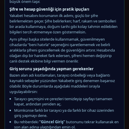
büyük önem taşır.
Şifre ve hesap güvenliği için pratik ipuçları
Yakabet hesabını korumanın ilk adımı, güçlü bir şifre
belirlemekten geçer. Şifre belirlerken; harf, rakam ve sembolleri
bir arada kullanmaya, doğum tarihi gibi kolay tahmin edilebilen
bilgileri tercih etmemeye özen göstermelisin.
Aynı şifreyi başka sitelerde kullanmamak, güvenilmeyen
cihazlarda “beni hatırla” seçeneğini işaretlememek ve belirli
aralıklarla şifreni güncellemek de güvenliğini artırır. Hesabında
olağan dışı bir hareket fark edersen, şifreni hemen değiştirip
canlı destek ekibine bilgi vermen önerilir.
Giriş sorunu yaşadığında yapman gerekenler
Bazen alan adı kısıtlamaları, tarayıcı önbelleği veya bağlantı
kaynaklı sebepler yüzünden Yakabet’e giriş denemen başarısız
olabilir. Böyle durumlarda aşağıdaki maddeleri sırayla
uygulayabilirsin:
Tarayıcı geçmişini ve çerezleri temizleyip sayfayı tamamen
kapat, ardından yeniden aç.
Mümkünse farklı bir tarayıcı ya da farklı bir cihaz üzerinden
giriş yapmayı dene.
Bu rehberdeki
“Güncel Giriş”
butonunu tekrar kullanarak en
son alan adına ulaştığından emin ol.