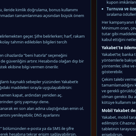
kupon imkânları
Turnuva ve özel
sı, ileride kimlik doğrulama, bonus kullanımı
sıralama ödülle
aşanmadan tamamlanması açısından büyük önem
Her kampanyanın ken
Minimum oran, çevri
tutar gibi maddele
lirlemekten geçer. Şifre belirlerken; harf, rakam
kabul ettiğini netl
olay tahmin edilebilen bilgileri tercih
Yakabet’te ödeme
Yakabet’te; banka t
n cihazlarda “beni hatırla” seçeneğini
yöntemlerle bakiye y
 de güvenliğini artırır. Hesabında olağan dışı bir
yöntemler, ülke v
tek ekibine bilgi vermen önerilir.
gösterebilir.
Çekim talebi verm
bağlantı kaynaklı sebepler yüzünden Yakabet’e
tamamlamadığını ko
ıdaki maddeleri sırayla uygulayabilirsin:
ve gerekli görüld
tamamen kapat, ardından yeniden aç.
olman gerekir. Bu a
üzerinden giriş yapmayı dene.
kötüye kullanım se
anarak en son alan adına ulaştığından emin ol.
Mobil Yakabet d
ını yenileyebilir, DNS ayarlarını
Yakabet, mobil tara
edilmiştir. Cihazı
m” bölümünden e-posta ya da SMS ile şifre
tabletinin tarayıcı
ederek hesabına tekrar erişim sağlayabilirsin.
erişebilirsin.