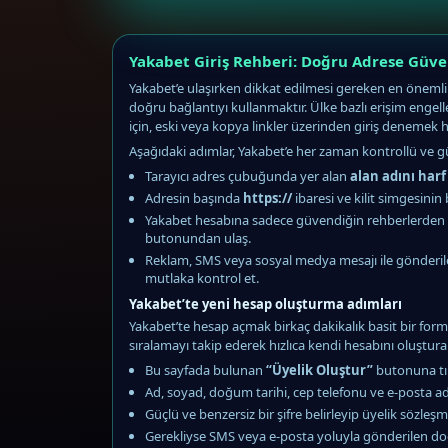
Yakabet Giriş Rehberi: Doğru Adrese Güve
Yakabet’e ulaşırken dikkat edilmesi gereken en önemli
doğru bağlantıyı kullanmaktır. Ülke bazlı erişim engell
için, eski veya kopya linkler üzerinden giriş denemek he
Aşağıdaki adımlar, Yakabet’e her zaman kontrollü ve g
Tarayıcı adres çubuğunda yer alan
alan adını harf
Adresin başında
https://
ibaresi ve kilit simgesin
Yakabet hesabına sadece güvendiğin rehberlerden 
butonundan ulaş.
Reklam, SMS veya sosyal medya mesajı ile gönderile
mutlaka kontrol et.
Yakabet’te yeni hesap oluşturma adımları
Yakabet’te hesap açmak birkaç dakikalık basit bir for
sıralamayı takip ederek hızlıca kendi hesabını oluşturab
Bu sayfada bulunan
“Üyelik Oluştur”
butonuna tık
Ad, soyad, doğum tarihi, cep telefonu ve e-posta adre
Güçlü ve benzersiz bir şifre belirleyip üyelik sözleş
Gerekliyse SMS veya e-posta yoluyla gönderilen d