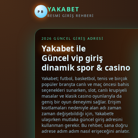
YAKABET
PB
RESMİ GİRİŞ REHBERİ
2026 GÜNCEL GİRİŞ ADRESİ
Yakabet
ile
Güncel vip giriş
dinamik spor & casino
Yakabet; futbol, basketbol, tenis ve birçok
popüler branşta canlı ve maç öncesi bahis
seçenekleri sunarken, slot, canlı krupiyeli
masalar ve klasik casino oyunlarıyla da
geniş bir oyun deneyimi sağlar. Erişim
kısıtlamaları nedeniyle alan adı zaman
zaman değişebildiği için, Yakabet’e
ulaşırken mutlaka güncel giriş adresini
kullanman gerekir. Bu rehber, sana doğru
adrese adım adım nasıl erişeceğini anlatır.