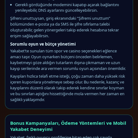
Gerekli gördüğünde modemini kapatıp açarak bağlantını
yenileyebilir, DNS ayarlarını güncelleyebilirsin.
Şifreni unuttuysan, giriş ekranındaki “Şifremi unuttum”
bölümünden e-posta ya da SMS ile şifre sıfırlama talebi
oluşturabilir, gelen yönergeleri takip ederek hesabına tekrar
erişim sağlayabilirsin.
Sorumlu oyun ve bütçe yönetimi
Yakabet’te sunulan tüm spor ve casino seçenekleri eğlence
amacı taşır. Oyun oynarken bütçeni önceden belirlemen,
kaybetmeyi göze aldığın tutarların dışına çıkmaman ve uzun
kayıp serilerinde ara vermen sorumlu oyun açısından önemlidir.
Kayıpları hızlıca telafi etme isteği, çoğu zaman daha yüksek risk
içeren kuponlara yönelmeye sebep olur. Bu nedenle, kazanç ve
kayıplarını düzenli olarak takip ederek kendine sınırlar koyman
ve bu sınırları aştığını hissettiğinde mola vermen her zaman en
sağlıklı yaklaşımdır.
Bonus Kampanyaları, Ödeme Yöntemleri ve Mobil
Yakabet Deneyimi
Yakabet, farklı oyuncu profillerine hitap eden çok sayıda