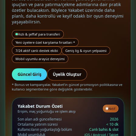
ipuçları ve para yatırma/çekme adımlarına dair pratik
özetler bulacaksın. Böylece Yakabet üzerinde daha
planlı, daha kontrollü ve keyif odaklı bir oyun deneyimi
yaşayabilirsin.
Hızlı & şeffaf para transferi
Yeni üyelere özel karşılama fırsatları *
7/24 aktif canlı destek ekibi
Geniş lig & oyun yelpazesi
Mobil uyumlu arayüz deneyimi
Güncel Giriş
Üyelik Oluştur
* Bonus ve kampanyalar, Yakabet’in güncel promosyon politikasına ve
kullanıcı segmentlerine göre değişiklik gösterebilir.
Yakabet Durum Özeti
Aktif
Erişim, maç yoğunluğu ve işlem akışı
Son alan adı güncellemesi
2026
Ortalama yatırım süresi
< 10 dk
Kullanıcıların yoğunlaştığı bölüm
Canlı bahis & slot
Mobil uyumluluk
iOS / Android / Tablet