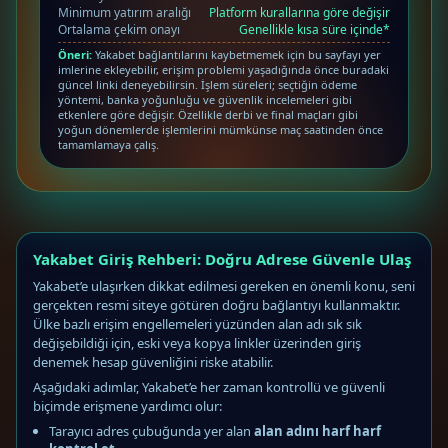
Minimum yatırım aralığı
Platform kurallarına göre değişir
Ortalama çekim onayı
Genellikle kısa süre içinde*
Öneri:
Yakabet bağlantılarını kaybetmemek için bu sayfayı yer
imlerine ekleyebilir, erişim problemi yaşadığında önce buradaki
güncel linki deneyebilirsin. İşlem süreleri; seçtiğin ödeme
yöntemi, banka yoğunluğu ve güvenlik incelemeleri gibi
etkenlere göre değişir. Özellikle derbi ve final maçları gibi
yoğun dönemlerde işlemlerini mümkünse maç saatinden önce
tamamlamaya çalış.
Yakabet Giriş Rehberi: Doğru Adrese Güvenle Ulaş
Yakabet’e ulaşırken dikkat edilmesi gereken en önemli konu, seni
gerçekten resmi siteye götüren doğru bağlantıyı kullanmaktır.
Ülke bazlı erişim engellemeleri yüzünden alan adı sık sık
değişebildiği için, eski veya kopya linkler üzerinden giriş
denemek hesap güvenliğini riske atabilir.
Aşağıdaki adımlar, Yakabet’e her zaman kontrollü ve güvenli
biçimde erişmene yardımcı olur:
Tarayıcı adres çubuğunda yer alan
alan adını harf harf