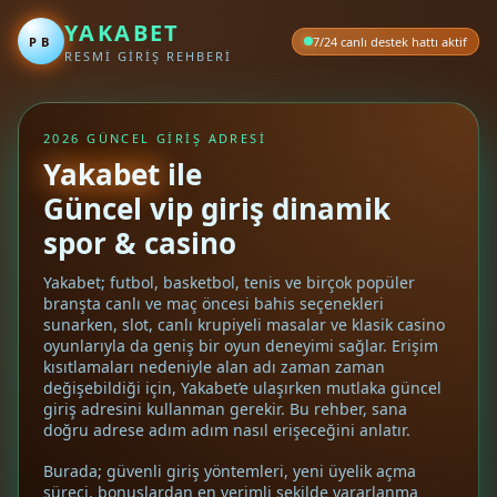
YAKABET
PB
7/24 canlı destek hattı aktif
RESMİ GİRİŞ REHBERİ
2026 GÜNCEL GİRİŞ ADRESİ
Yakabet
ile
Güncel vip giriş dinamik
spor & casino
Yakabet; futbol, basketbol, tenis ve birçok popüler
branşta canlı ve maç öncesi bahis seçenekleri
sunarken, slot, canlı krupiyeli masalar ve klasik casino
oyunlarıyla da geniş bir oyun deneyimi sağlar. Erişim
kısıtlamaları nedeniyle alan adı zaman zaman
değişebildiği için, Yakabet’e ulaşırken mutlaka güncel
giriş adresini kullanman gerekir. Bu rehber, sana
doğru adrese adım adım nasıl erişeceğini anlatır.
Burada; güvenli giriş yöntemleri, yeni üyelik açma
süreci, bonuslardan en verimli şekilde yararlanma