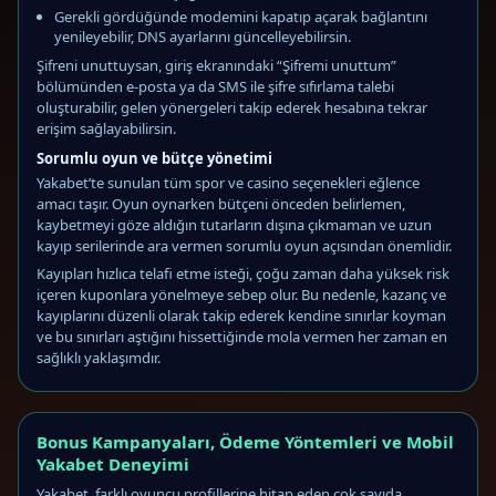
Gerekli gördüğünde modemini kapatıp açarak bağlantını
yenileyebilir, DNS ayarlarını güncelleyebilirsin.
Şifreni unuttuysan, giriş ekranındaki “Şifremi unuttum”
bölümünden e-posta ya da SMS ile şifre sıfırlama talebi
oluşturabilir, gelen yönergeleri takip ederek hesabına tekrar
erişim sağlayabilirsin.
Sorumlu oyun ve bütçe yönetimi
Yakabet’te sunulan tüm spor ve casino seçenekleri eğlence
amacı taşır. Oyun oynarken bütçeni önceden belirlemen,
kaybetmeyi göze aldığın tutarların dışına çıkmaman ve uzun
kayıp serilerinde ara vermen sorumlu oyun açısından önemlidir.
Kayıpları hızlıca telafi etme isteği, çoğu zaman daha yüksek risk
içeren kuponlara yönelmeye sebep olur. Bu nedenle, kazanç ve
kayıplarını düzenli olarak takip ederek kendine sınırlar koyman
ve bu sınırları aştığını hissettiğinde mola vermen her zaman en
sağlıklı yaklaşımdır.
Bonus Kampanyaları, Ödeme Yöntemleri ve Mobil
Yakabet Deneyimi
Yakabet, farklı oyuncu profillerine hitap eden çok sayıda