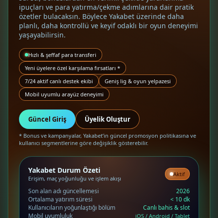
ipuçları ve para yatırma/çekme adımlarına dair pratik
özetler bulacaksın. Böylece Yakabet üzerinde daha
planlı, daha kontrollü ve keyif odaklı bir oyun deneyimi
yaşayabilirsin.
Hızlı & şeffaf para transferi
Yeni üyelere özel karşılama fırsatları *
7/24 aktif canlı destek ekibi
Geniş lig & oyun yelpazesi
Mobil uyumlu arayüz deneyimi
Güncel Giriş
Üyelik Oluştur
* Bonus ve kampanyalar, Yakabet’in güncel promosyon politikasına ve
kullanıcı segmentlerine göre değişiklik gösterebilir.
Yakabet Durum Özeti
Aktif
Erişim, maç yoğunluğu ve işlem akışı
Son alan adı güncellemesi
2026
Ortalama yatırım süresi
< 10 dk
Kullanıcıların yoğunlaştığı bölüm
Canlı bahis & slot
Mobil uyumluluk
iOS / Android / Tablet