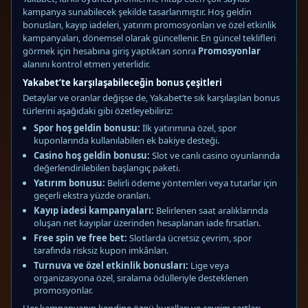
kampanya sunabilecek şekilde tasarlanmıştır. Hoş geldin
bonusları, kayıp iadeleri, yatırım promosyonları ve özel etkinlik
kampanyaları, dönemsel olarak güncellenir. En güncel teklifleri
görmek için hesabına giriş yaptıktan sonra
Promosyonlar
alanını kontrol etmen yeterlidir.
Yakabet’te karşılaşabileceğin bonus çeşitleri
Detaylar ve oranlar değişse de, Yakabet’te sık karşılaşılan bonus
türlerini aşağıdaki gibi özetleyebiliriz:
Spor hoş geldin bonusu:
İlk yatırımına özel, spor
kuponlarında kullanılabilen ek bakiye desteği.
Casino hoş geldin bonusu:
Slot ve canlı casino oyunlarında
değerlendirilebilen başlangıç paketi.
Yatırım bonusu:
Belirli ödeme yöntemleri veya tutarlar için
geçerli ekstra yüzde oranları.
Kayıp iadesi kampanyaları:
Belirlenen saat aralıklarında
oluşan net kayıplar üzerinden hesaplanan iade fırsatları.
Free spin ve free bet:
Slotlarda ücretsiz çevrim, spor
tarafında risksiz kupon imkânları.
Turnuva ve özel etkinlik bonusları:
Lige veya
organizasyona özel, sıralama ödülleriyle desteklenen
promosyonlar.